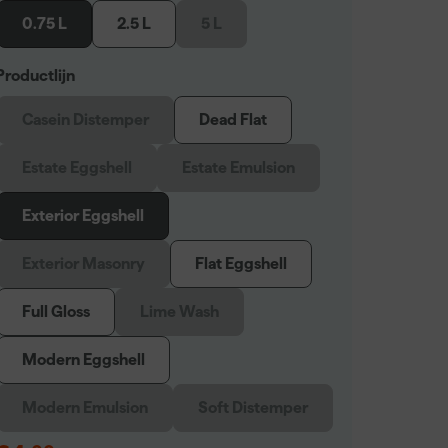
0.75 L
2.5 L
5 L
Productlijn
Casein Distemper
Dead Flat
Estate Eggshell
Estate Emulsion
Exterior Eggshell
Exterior Masonry
Flat Eggshell
Full Gloss
Lime Wash
Modern Eggshell
Modern Emulsion
Soft Distemper