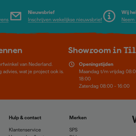
Nieuwsbrief
Wij he
vens
Inschrijven wekelijkse nieuwsbrief
Neem c
kennen
Showroom in Ti
erfwinkel van Nederland.
Openingstijden
 advies, wat je project ook is.
Maandag t/m vrijdag 08:0
18:00
Zaterdag 08:00 - 16:00
Hulp & contact
Merken
Klantenservice
SPS