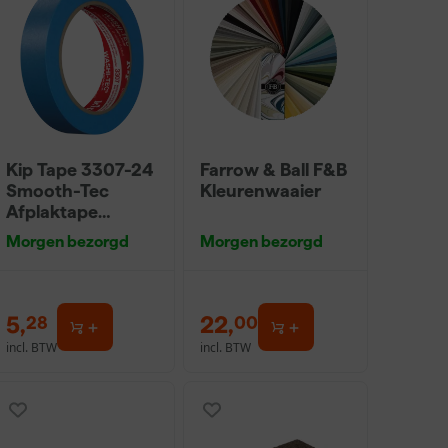
Kip Tape 3307-24
Farrow & Ball F&B
Smooth-Tec
Kleurenwaaier
Afplaktape
Buitengebruik -
Morgen bezorgd
Morgen bezorgd
24mm x 50m
5
,
22
,
28
00
incl. BTW
incl. BTW