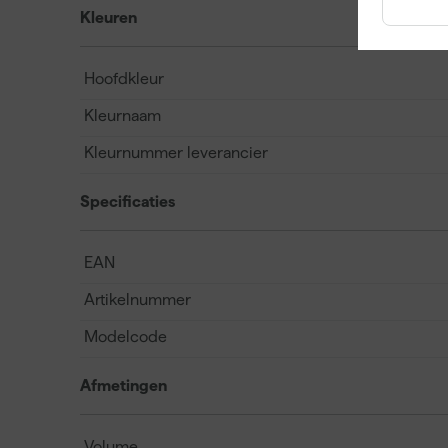
Kleuren
Hoofdkleur
Kleurnaam
Kleurnummer leverancier
Specificaties
EAN
Artikelnummer
Modelcode
Afmetingen
Volume