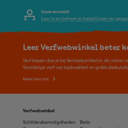
Jouw account
Log-in en beheer je bestellingen en gege
Leer Verfwebwinkel beter 
Verf kopen doe je bij Verfwebwinkel.nl, dé online v
Voordelige verf van topkwaliteit en gratis deskundig
Meer over ons
Verfwebwinkel
Schildersbenodigdheden
Beits