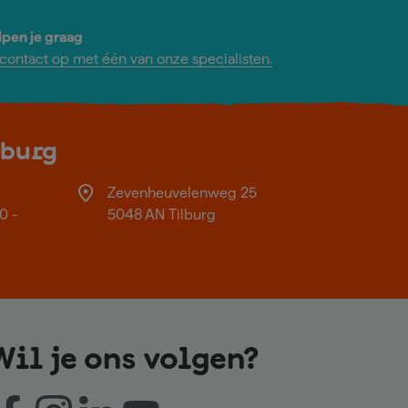
lpen je graag
ontact op met één van onze specialisten.
lburg
Zevenheuvelenweg 25
0 -
5048 AN Tilburg
Wil je ons volgen?