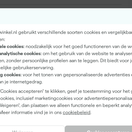
Buiten
Hout, Metaal
nkel.nl gebruikt verschillende soorten cookies en vergelijkba
en:
ele cookies:
noodzakelijk voor het goed functioneren van de w
analytische cookies:
om het gebruik van de website te analyse
Eiglans
n, zonder persoonlijke profielen aan te leggen. Dit biedt voor 
elijke gebruikerservaring.
Dekkend
g cookies:
voor het tonen van gepersonaliseerde advertenties 
4 h
n je internetgedrag.
13 m²/l
"Cookies accepteren" te klikken, geef je toestemming voor het
cookies, inclusief marketingcookies voor advertentiepersonalisat
2 h
Weigeren", dan plaatsen we alleen functionele en beperkt analy
Waterbasis (acryl)
Meer informatie vind je in ons
cookiebeleid
.
Airless spuitapparatuur, Kwast, Viltroller