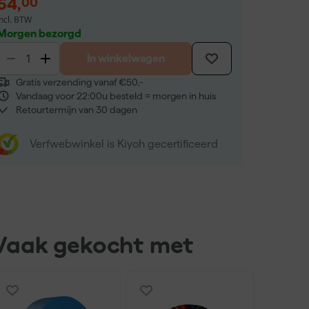
64
,
00
incl. BTW
Morgen bezorgd
In winkelwagen
Gratis verzending vanaf €50,-
Vandaag voor 22:00u besteld = morgen in huis
Retourtermijn van 30 dagen
Verfwebwinkel is Kiyoh gecertificeerd
Vaak gekocht met