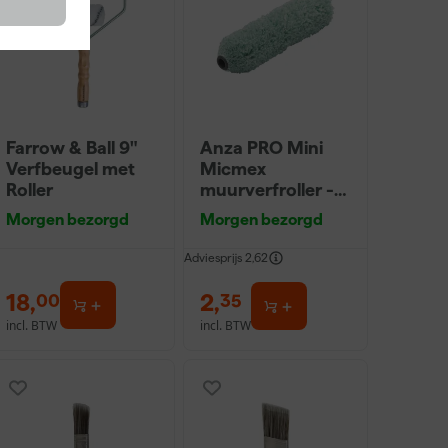
Farrow & Ball 9"
Anza PRO Mini
Verfbeugel met
Micmex
Roller
muurverfroller -
10cm
Morgen bezorgd
Morgen bezorgd
Adviesprijs
2,62
18
,
2
,
00
35
incl. BTW
incl. BTW