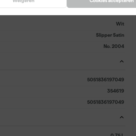
Weigeren
Cookies accepteren
Wit
Slipper Satin
No. 2004
5051836197049
354619
5051836197049
0.75 L