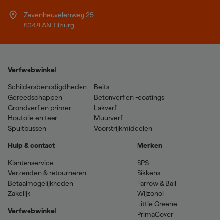
Zevenheuvelenweg 25
5048 AN Tilburg
Verfwebwinkel
Schildersbenodigdheden
Beits
Gereedschappen
Betonverf en -coatings
Grondverf en primer
Lakverf
Houtolie en teer
Muurverf
Spuitbussen
Voorstrijkmiddelen
Hulp & contact
Merken
Klantenservice
SPS
Verzenden & retourneren
Sikkens
Betaalmogelijkheden
Farrow & Ball
Zakelijk
Wijzonol
Little Greene
Verfwebwinkel
PrimaCover