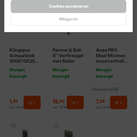
Cookies accepteren
Weigeren
Klingspor
Farrow & Ball
Anza PRO
Schuurblok
9" Verfbeugel
Maxi Micmex
100X70X25m
met Roller
muurverfrolle
m Sk 500
r - 18cm
Morgen
Morgen
Morgen
P220
bezorgd
bezorgd
bezorgd
Adviesprijs
8,53
1
,
18
,
7
,
39
00
38
incl. BTW
incl. BTW
incl. BTW