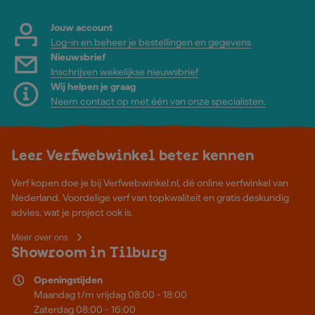
Jouw account
Log-in en beheer je bestellingen en gegevens
Nieuwsbrief
Inschrijven wekelijkse nieuwsbrief
Wij helpen je graag
Neem contact op met één van onze specialisten.
Leer Verfwebwinkel beter kennen
Verf kopen doe je bij Verfwebwinkel.nl, dé online verfwinkel van
Nederland. Voordelige verf van topkwaliteit en gratis deskundig
advies, wat je project ook is.
Meer over ons
Showroom in Tilburg
Openingstijden
Maandag t/m vrijdag 08:00 - 18:00
Zaterdag 08:00 - 16:00