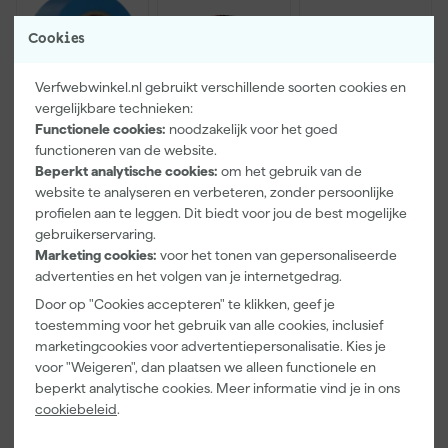
Cookies
Verfwebwinkel.nl gebruikt verschillende soorten cookies en
vergelijkbare technieken:
Functionele cookies:
noodzakelijk voor het goed
functioneren van de website.
Beperkt analytische cookies:
om het gebruik van de
Kip Tape
Farrow & Ball
Go!Paint Roll
website te analyseren en verbeteren, zonder persoonlijke
3307-24
F&B
And Go
Smooth-Tec
Kleurenwaaie
Verfemmer -
profielen aan te leggen. Dit biedt voor jou de best mogelijke
Afplaktape
r
18cm Roller -
gebruikerservaring.
Morgen
Morgen
Morgen
Buitengebruik
8L + 5
Marketing cookies:
voor het tonen van gepersonaliseerde
bezorgd
bezorgd
bezorgd
- 24mm x
Inzetemmers
advertenties en het volgen van je internetgedrag.
50m
en deksel
Door op "Cookies accepteren" te klikken, geef je
toestemming voor het gebruik van alle cookies, inclusief
5
,
22
,
10
,
28
00
99
marketingcookies voor advertentiepersonalisatie. Kies je
incl. BTW
incl. BTW
incl. BTW
voor "Weigeren", dan plaatsen we alleen functionele en
beperkt analytische cookies. Meer informatie vind je in ons
cookiebeleid
.