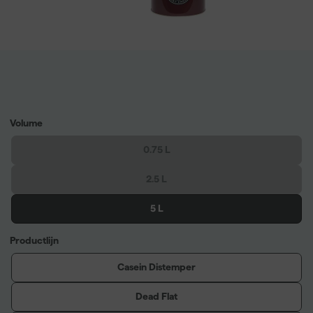
Volume
0.75 L
2.5 L
5 L
Productlijn
Casein Distemper
Dead Flat