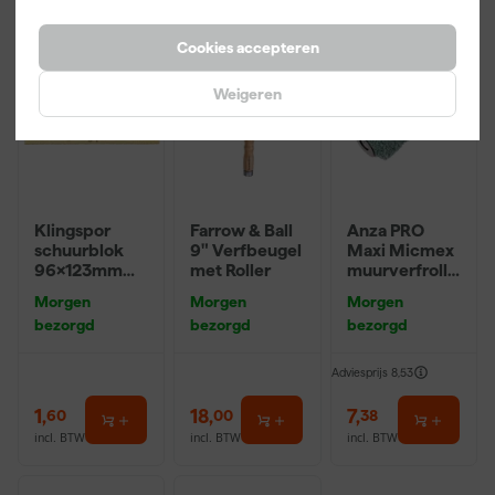
Onze Top 10
Cookies accepteren
Weigeren
Klingspor
Farrow & Ball
Anza PRO
schuurblok
9" Verfbeugel
Maxi Micmex
96x123mm
met Roller
muurverfrolle
P220
r - 18cm
Morgen
Morgen
Morgen
bezorgd
bezorgd
bezorgd
Adviesprijs
8,53
1
,
18
,
7
,
60
00
38
incl. BTW
incl. BTW
incl. BTW