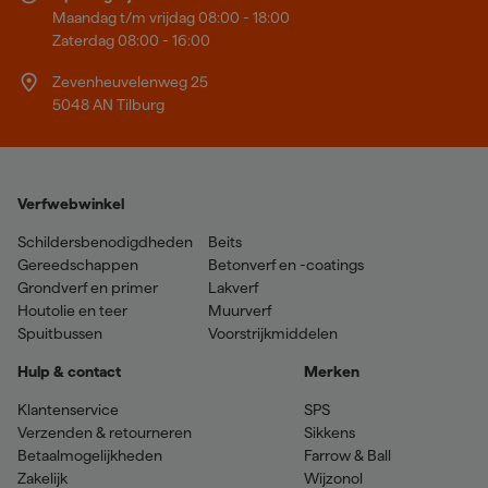
Maandag t/m vrijdag 08:00 - 18:00
Zaterdag 08:00 - 16:00
Zevenheuvelenweg 25
5048 AN Tilburg
Verfwebwinkel
Schildersbenodigdheden
Beits
Gereedschappen
Betonverf en -coatings
Grondverf en primer
Lakverf
Houtolie en teer
Muurverf
Spuitbussen
Voorstrijkmiddelen
Hulp & contact
Merken
Klantenservice
SPS
Verzenden & retourneren
Sikkens
Betaalmogelijkheden
Farrow & Ball
Zakelijk
Wijzonol