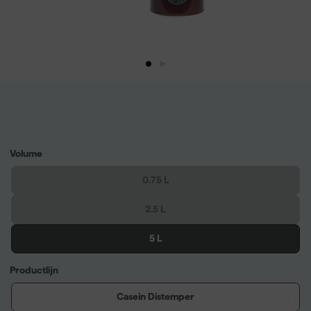
Volume
0.75 L
2.5 L
5 L
Productlijn
Casein Distemper