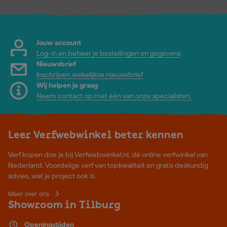
Jouw account
Log-in en beheer je bestellingen en gegevens
Nieuwsbrief
Inschrijven wekelijkse nieuwsbrief
Wij helpen je graag
Neem contact op met één van onze specialisten.
Leer Verfwebwinkel beter kennen
Verf kopen doe je bij Verfwebwinkel.nl, dé online verfwinkel van
Nederland. Voordelige verf van topkwaliteit en gratis deskundig
advies, wat je project ook is.
Meer over ons
Showroom in Tilburg
Openingstijden