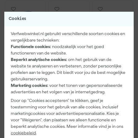
Werk vervolgens onverdund af met eén of twee lagen Exterior
Masonry voor het beste resultaat.
Cookies
Verfwebwinkel.nl gebruikt verschillende soorten cookies en
vergelijkbare technieken:
Functionele cookies:
noodzakelijk voor het goed
functioneren van de website.
Beperkt analytische cookies:
om het gebruik van de
website te analyseren en verbeteren, zonder persoonlijke
Kip Tape
Farrow & Ball
Go!Paint Roll
profielen aan te leggen. Dit biedt voor jou de best mogelijke
3307-24
F&B
And Go
Smooth-Tec
Kleurenwaaie
Verfemmer -
gebruikerservaring.
Afplaktape
r
18cm Roller -
Marketing cookies:
voor het tonen van gepersonaliseerde
Morgen
Morgen
Morgen
Buitengebruik
8L + 5
advertenties en het volgen van je internetgedrag.
bezorgd
bezorgd
bezorgd
- 24mm x
Inzetemmers
Door op "Cookies accepteren" te klikken, geef je
50m
en deksel
toestemming voor het gebruik van alle cookies, inclusief
marketingcookies voor advertentiepersonalisatie. Kies je
5
,
22
,
10
,
28
00
99
voor "Weigeren", dan plaatsen we alleen functionele en
incl. BTW
incl. BTW
incl. BTW
beperkt analytische cookies. Meer informatie vind je in ons
cookiebeleid
.