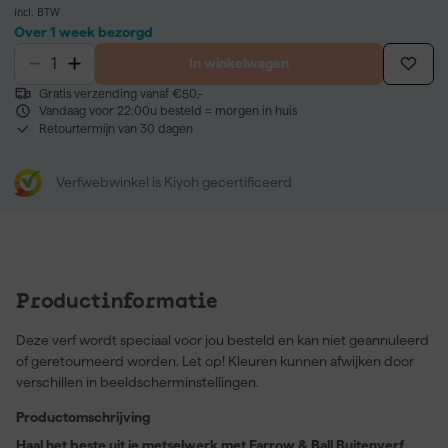
incl. BTW
Over 1 week bezorgd
In winkelwagen
Gratis verzending vanaf €50,-
Vandaag voor 22:00u besteld = morgen in huis
Retourtermijn van 30 dagen
Verfwebwinkel is Kiyoh gecertificeerd
Productinformatie
Deze verf wordt speciaal voor jou besteld en kan niet geannuleerd
of geretourneerd worden. Let op! Kleuren kunnen afwijken door
verschillen in beeldscherminstellingen.
Productomschrijving
Haal het beste uit je metselwerk met Farrow & Ball Buitenverf