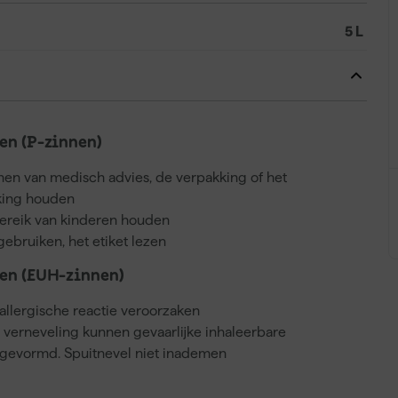
5 L
n (P-zinnen)
nnen van medisch advies, de verpakking of het
kking houden
bereik van kinderen houden
gebruiken, het etiket lezen
en (EUH-zinnen)
llergische reactie veroorzaken
j verneveling kunnen gevaarlijke inhaleerbare
gevormd. Spuitnevel niet inademen