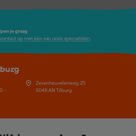
lpen je graag
ontact op met één van onze specialisten.
lburg
Zevenheuvelenweg 25
0 -
5048 AN Tilburg