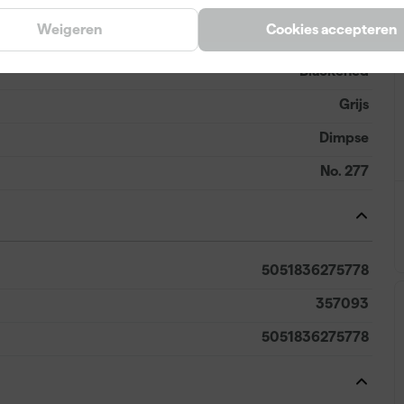
Weigeren
Cookies accepteren
Blackened
Grijs
Dimpse
No. 277
5051836275778
357093
5051836275778