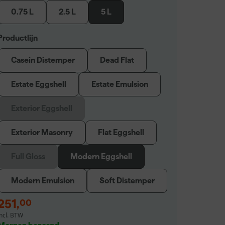
0.75 L
2.5 L
5 L
Productlijn
Casein Distemper
Dead Flat
Estate Eggshell
Estate Emulsion
Exterior Eggshell
Exterior Masonry
Flat Eggshell
Full Gloss
Modern Eggshell
Modern Emulsion
Soft Distemper
251
,
00
incl. BTW