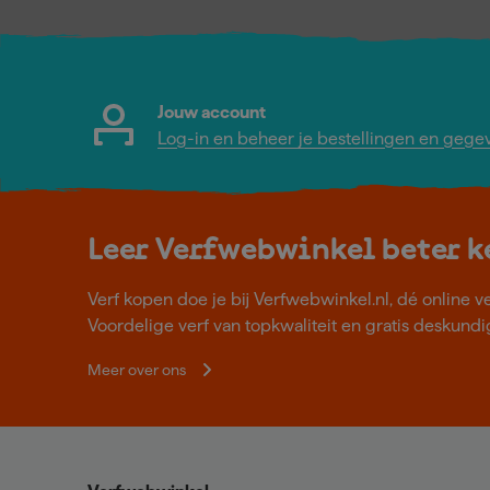
Jouw account
Log-in en beheer je bestellingen en gege
Leer Verfwebwinkel beter 
Verf kopen doe je bij Verfwebwinkel.nl, dé online v
Voordelige verf van topkwaliteit en gratis deskundig
Meer over ons