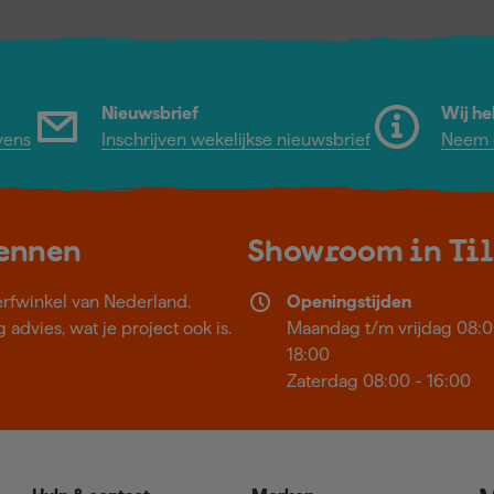
Nieuwsbrief
Wij he
vens
Inschrijven wekelijkse nieuwsbrief
Neem c
kennen
Showroom in Ti
erfwinkel van Nederland.
Openingstijden
 advies, wat je project ook is.
Maandag t/m vrijdag 08:0
18:00
Zaterdag 08:00 - 16:00