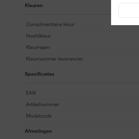
Kleuren
Complimentaire kleur
Hoofdkleur
Kleurnaam
Kleurnummer leverancier
Specificaties
EAN
Artikelnummer
Modelcode
Afmetingen