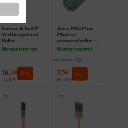
Farrow & Ball 9"
Anza PRO Maxi
Verfbeugel met
Micmex
Roller
muurverfroller -
18cm
Morgen bezorgd
Morgen bezorgd
Adviesprijs
8,53
18
,
7
,
00
38
incl. BTW
incl. BTW