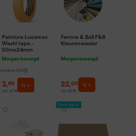
Paintura Lucamax
Farrow & Ball F&B
Washi tape -
Kleurenwaaier
50mx24mm
Morgen bezorgd
Morgen bezorgd
dviesprijs
6,00
3
,
22
,
99
00
incl. BTW
incl. BTW
Onze Top 10