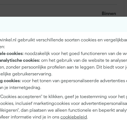
Binnen
Beton, Hout, Vloeren
nkel.nl gebruikt verschillende soorten cookies en vergelijkba
en:
ele cookies:
noodzakelijk voor het goed functioneren van de w
Zijdeglans
analytische cookies:
om het gebruik van de website te analyse
Dekkend
n, zonder persoonlijke profielen aan te leggen. Dit biedt voor 
elijke gebruikerservaring.
4 h
g cookies:
voor het tonen van gepersonaliseerde advertenties 
12 m²/l
n je internetgedrag.
"Cookies accepteren" te klikken, geef je toestemming voor het
2 h
cookies, inclusief marketingcookies voor advertentiepersonalisat
Waterbasis (acryl)
Weigeren", dan plaatsen we alleen functionele en beperkt analy
Meer informatie vind je in ons
cookiebeleid
.
Kwast, Viltroller