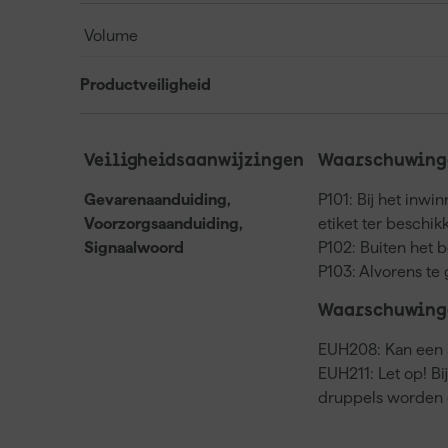
Volume
Productveiligheid
Veiligheidsaanwijzingen
Waarschuwinge
Gevarenaanduiding,
P101: Bij het inwi
Voorzorgsaanduiding,
etiket ter beschi
Signaalwoord
P102: Buiten het 
P103: Alvorens te 
Waarschuwing
EUH208: Kan een a
EUH211: Let op! Bi
druppels worden 