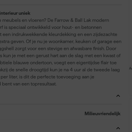
interieur uniek
 je meubels en vloeren? De Farrow & Ball Lak modern
rf is speciaal ontwikkeld voor hout- en betonnen
et een indrukwekkende kleurdekking en een zijdezachte
 extra geven. Of je nu je woonkamer, keuken of garage een
shell zorgt voor een stevige en afwasbare finish. Door
 kun je met een gerust hart aan de slag met een kwast of
subtiele blauwe ondertoon, voegt een eigentijdse flair toe
A
nkzij de snelle droogtijd kun je na 4 uur al de tweede laag
r liter, is dit de perfecte toevoeging aan je
 bent van een topresultaat.
Milieuvriendelijk