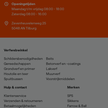
Openingstijden
Maandag t/m vrijdag 08:00 - 18:00
Zaterdag 08:00 - 16:00
Zevenheuvelenweg 25
5048 AN Tilburg
Verfwebwinkel
Schildersbenodigdheden
Beits
Gereedschappen
Betonverf en -coatings
Grondverf en primer
Lakverf
Houtolie en teer
Muurverf
Spuitbussen
Voorstrijkmiddelen
Hulp & contact
Merken
Klantenservice
SPS
Verzenden & retourneren
Sikkens
Betaalmogelijkheden
Farrow & Ball