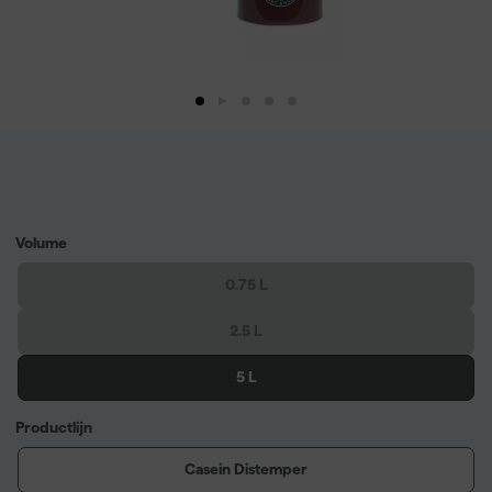
Volume
0.75 L
2.5 L
5 L
Productlijn
Casein Distemper