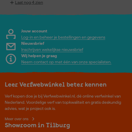
Laat nog 4 zien
Jouw account
Log-in en beheer je bestellingen en gegevens
Nieuwsbrief
Inschrijven wekelijkse nieuwsbrief
Wij helpen je graag
Neem contact op met één van onze specialisten.
Leer Verfwebwinkel beter kennen
Verf kopen doe je bij Verfwebwinkel.nl, dé online verfwinkel van
Nederland. Voordelige verf van topkwaliteit en gratis deskundig
advies, wat je project ook is.
Meer over ons
Showroom in Tilburg