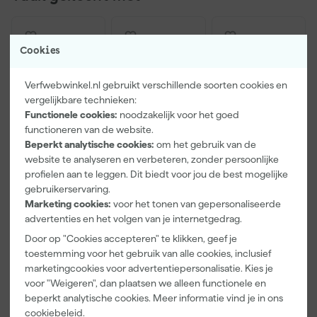
Masonry voor het beste resultaat.
Cookies
Verfwebwinkel.nl gebruikt verschillende soorten cookies en
vergelijkbare technieken:
Functionele cookies:
noodzakelijk voor het goed
functioneren van de website.
Beperkt analytische cookies:
om het gebruik van de
website te analyseren en verbeteren, zonder persoonlijke
Kip Tape
Farrow & Ball
Go!Paint Roll
profielen aan te leggen. Dit biedt voor jou de best mogelijke
3307-24
F&B
And Go
gebruikerservaring.
Smooth-Tec
Kleurenwaaie
Verfemmer -
Marketing cookies:
voor het tonen van gepersonaliseerde
Afplaktape
r
18cm Roller -
Morgen
Morgen
Morgen
advertenties en het volgen van je internetgedrag.
Buitengebruik
8L + 5
bezorgd
bezorgd
bezorgd
- 24mm x
Inzetemmers
Door op "Cookies accepteren" te klikken, geef je
50m
en deksel
toestemming voor het gebruik van alle cookies, inclusief
marketingcookies voor advertentiepersonalisatie. Kies je
voor "Weigeren", dan plaatsen we alleen functionele en
5
,
22
,
10
,
28
00
99
beperkt analytische cookies. Meer informatie vind je in ons
incl. BTW
incl. BTW
incl. BTW
cookiebeleid
.