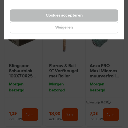
Cookies accepteren
Weigeren
Klingspor
Farrow & Ball
Anza PRO
Schuurblok
9" Verfbeugel
Maxi Micmex
100X70X25m
met Roller
muurverfrolle
m Sk 500
r - 18cm
Morgen
Morgen
Morgen
P220
bezorgd
bezorgd
bezorgd
Adviesprijs
8,53
1
,
18
,
7
,
39
00
38
incl. BTW
incl. BTW
incl. BTW