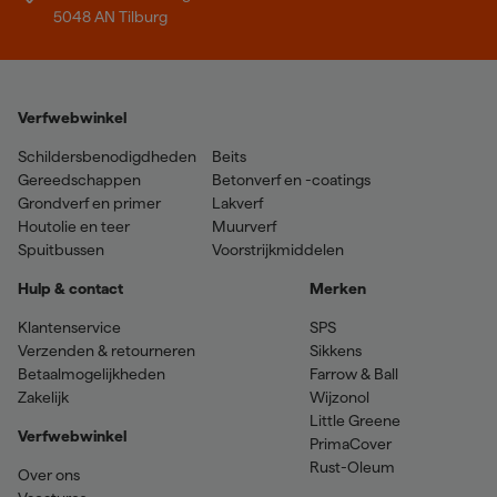
5048 AN Tilburg
Verfwebwinkel
Schildersbenodigdheden
Beits
Gereedschappen
Betonverf en -coatings
Grondverf en primer
Lakverf
Houtolie en teer
Muurverf
Spuitbussen
Voorstrijkmiddelen
Hulp & contact
Merken
Klantenservice
SPS
Verzenden & retourneren
Sikkens
Betaalmogelijkheden
Farrow & Ball
Zakelijk
Wijzonol
Little Greene
Verfwebwinkel
PrimaCover
Rust-Oleum
Over ons