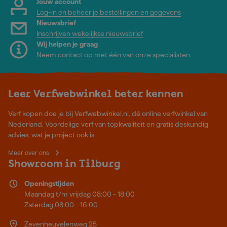
Jouw account
Log-in en beheer je bestellingen en gegevens
Nieuwsbrief
Inschrijven wekelijkse nieuwsbrief
Wij helpen je graag
Neem contact op met één van onze specialisten.
Leer Verfwebwinkel beter kennen
Verf kopen doe je bij Verfwebwinkel.nl, dé online verfwinkel van
Nederland. Voordelige verf van topkwaliteit en gratis deskundig
advies, wat je project ook is.
Meer over ons
Showroom in Tilburg
Openingstijden
Maandag t/m vrijdag 08:00 - 18:00
Zaterdag 08:00 - 16:00
Zevenheuvelenweg 25