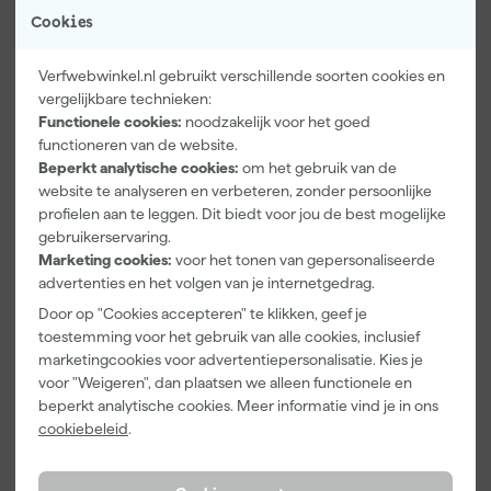
Cookies
Verfwebwinkel.nl gebruikt verschillende soorten cookies en
vergelijkbare technieken:
Functionele cookies:
noodzakelijk voor het goed
functioneren van de website.
Kip Tape
Farrow & Ball
Go!Paint Roll
Beperkt analytische cookies:
om het gebruik van de
3307-24
F&B
And Go
website te analyseren en verbeteren, zonder persoonlijke
Smooth-Tec
Kleurenwaaie
Verfemmer -
Afplaktape
r
18cm Roller -
profielen aan te leggen. Dit biedt voor jou de best mogelijke
Morgen
Morgen
Morgen
Buitengebruik
8L + 5
gebruikerservaring.
bezorgd
bezorgd
bezorgd
- 24mm x
Inzetemmers
Marketing cookies:
voor het tonen van gepersonaliseerde
50m
en deksel
advertenties en het volgen van je internetgedrag.
Door op "Cookies accepteren" te klikken, geef je
5
,
22
,
10
,
28
00
99
toestemming voor het gebruik van alle cookies, inclusief
incl. BTW
incl. BTW
incl. BTW
marketingcookies voor advertentiepersonalisatie. Kies je
voor "Weigeren", dan plaatsen we alleen functionele en
beperkt analytische cookies. Meer informatie vind je in ons
cookiebeleid
.