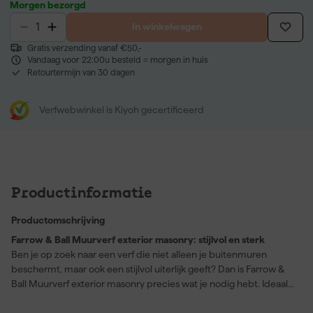
Morgen bezorgd
In winkelwagen
Gratis verzending vanaf €50,-
Vandaag voor 22:00u besteld = morgen in huis
Retourtermijn van 30 dagen
Verfwebwinkel is Kiyoh gecertificeerd
Productinformatie
Productomschrijving
Farrow & Ball Muurverf exterior masonry: stijlvol en sterk
Ben je op zoek naar een verf die niet alleen je buitenmuren
beschermt, maar ook een stijlvol uiterlijk geeft? Dan is Farrow &
Ball Muurverf exterior masonry precies wat je nodig hebt. Ideaal
voor metselwerk, deze hoogwaardige muurverf dekt perfect en
komt in de elegante kleur Off Black (No. 56). Dit product is