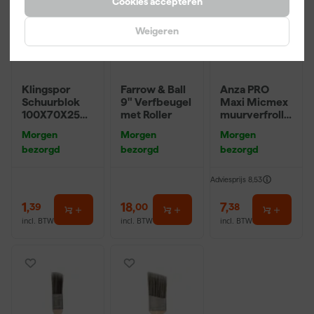
Cookies accepteren
Weigeren
Klingspor
Farrow & Ball
Anza PRO
Schuurblok
9" Verfbeugel
Maxi Micmex
100X70X25m
met Roller
muurverfrolle
m Sk 500
r - 18cm
Morgen
Morgen
Morgen
P220
bezorgd
bezorgd
bezorgd
Adviesprijs
8,53
1
,
18
,
7
,
39
00
38
incl. BTW
incl. BTW
incl. BTW