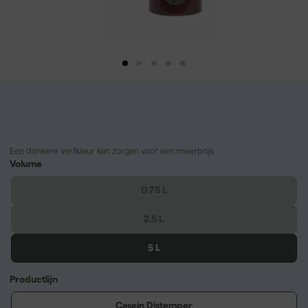
Een donkere verfkleur kan zorgen voor een meerprijs.
Volume
0.75 L
2.5 L
5 L
Productlijn
Casein Distemper