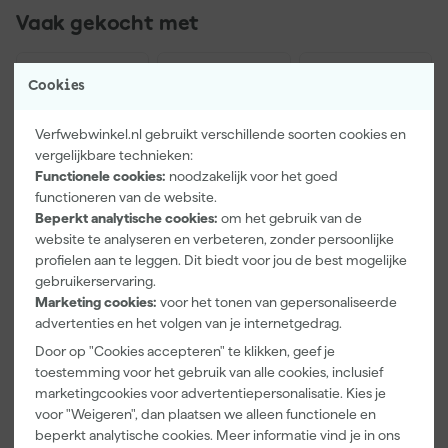
Zorg dat de ondergrond schoon, droog en vrij van vuil, stof, vet en
Vaak gekocht met
losse delen is. Reinig de muur eventueel met een geschikte
reiniger en verwijder schimmel of algen met een speciaal middel.
Laat de ondergrond daarna volledig drogen voordat je begint.
Cookies
Licht schuren helpt om een betere hechting te creëren. Bij
beschadigde of poederige ondergronden gebruik je een
Verfwebwinkel.nl gebruikt verschillende soorten cookies en
Masonry & Plaster Stabilising Primer om de ondergrond te
vergelijkbare technieken:
stabiliseren. Nieuwe ondergronden zoals stucwerk of beton
Functionele cookies:
noodzakelijk voor het goed
moeten eerst volledig uitharden voordat je gaat schilderen.
functioneren van de website.
Beperkt analytische cookies:
om het gebruik van de
Hoe breng je Farrow & Ball Exterior masonry aan?
website te analyseren en verbeteren, zonder persoonlijke
Deze gevelverf is eenvoudig aan te brengen met een kwast, roller
profielen aan te leggen. Dit biedt voor jou de best mogelijke
of verfspuit en wordt gebruiksklaar geleverd. Breng altijd twee
Kip Tape
Farrow & Ball
Go!Paint Roll
gebruikerservaring.
lagen aan voor een optimaal dekkend resultaat. De verf is
3307-24
F&B
And Go
Marketing cookies:
voor het tonen van gepersonaliseerde
Smooth-Tec
Kleurenwaaie
Verfemmer -
stofdroog na ongeveer 2 uur en overschilderbaar na 5 uur
Afplaktape
r
18cm Roller -
advertenties en het volgen van je internetgedrag.
afhankelijk van temperatuur en luchtvochtigheid. Werk bij
Morgen
Morgen
Morgen
Buitengebruik
8L + 5
voorkeur bij temperaturen tussen 10 en 30 graden en vermijd
Door op "Cookies accepteren" te klikken, geef je
bezorgd
bezorgd
bezorgd
- 24mm x
Inzetemmers
direct zonlicht of regen tijdens het aanbrengen.
toestemming voor het gebruik van alle cookies, inclusief
50m
en deksel
marketingcookies voor advertentiepersonalisatie. Kies je
Hoeveel verf moet ik kopen?
voor "Weigeren", dan plaatsen we alleen functionele en
Je berekend hoeveel verf je nodig hebt door de oppervlakte te
beperkt analytische cookies. Meer informatie vind je in ons
5
,
22
,
10
,
28
00
99