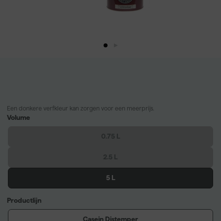
Een donkere verfkleur kan zorgen voor een meerprijs.
Volume
0.75 L
2.5 L
5 L
Productlijn
Casein Distemper