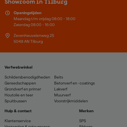
Showroom in Tilburg
Openingstijden
Maandag t/m vrijdag 08:00 - 18:00
Zaterdag 08:00 - 16:00
Zevenheuvelenweg 25
5048 AN Tilburg
Verfwebwinkel
Schildersbenodigdheden
Beits
Gereedschappen
Betonverf en -coatings
Grondverf en primer
Lakverf
Houtolie en teer
Muurverf
Spuitbussen
Voorstrijkmiddelen
Hulp & contact
Merken
Klantenservice
SPS
Verzenden & retourneren
Sikkens