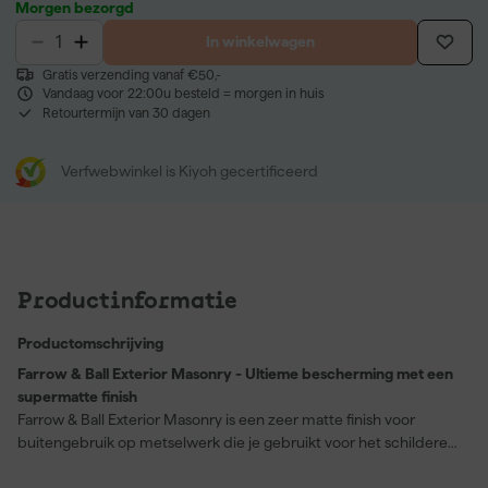
Morgen bezorgd
In winkelwagen
Gratis verzending vanaf €50,-
Vandaag voor 22:00u besteld = morgen in huis
Retourtermijn van 30 dagen
Verfwebwinkel is Kiyoh gecertificeerd
Productinformatie
Productomschrijving
Farrow & Ball Exterior Masonry - Ultieme bescherming met een
supermatte finish
Farrow & Ball Exterior Masonry is een zeer matte finish voor
buitengebruik op metselwerk die je gebruikt voor het schilderen
van gevels en muren van baksteen, pleisterwerk, beton en
terracotta. Deze hoogwaardige gevelverf geeft een egale