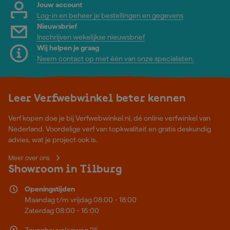
Jouw account
Log-in en beheer je bestellingen en gegevens
Nieuwsbrief
Inschrijven wekelijkse nieuwsbrief
Wij helpen je graag
Neem contact op met één van onze specialisten.
Leer Verfwebwinkel beter kennen
Verf kopen doe je bij Verfwebwinkel.nl, dé online verfwinkel van
Nederland. Voordelige verf van topkwaliteit en gratis deskundig
advies, wat je project ook is.
Meer over ons
Showroom in Tilburg
Openingstijden
Maandag t/m vrijdag 08:00 - 18:00
Zaterdag 08:00 - 16:00