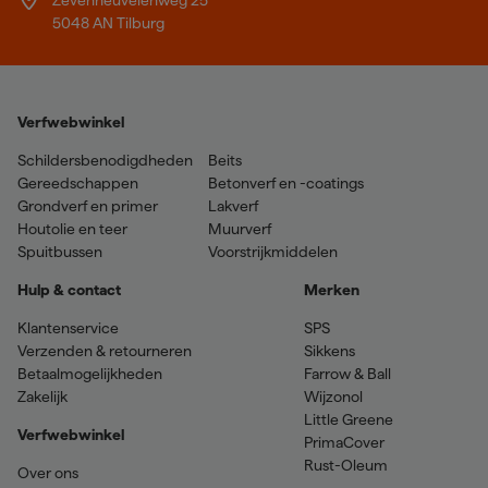
Zevenheuvelenweg 25
5048 AN Tilburg
Verfwebwinkel
Schildersbenodigdheden
Beits
Gereedschappen
Betonverf en -coatings
Grondverf en primer
Lakverf
Houtolie en teer
Muurverf
Spuitbussen
Voorstrijkmiddelen
Hulp & contact
Merken
Klantenservice
SPS
Verzenden & retourneren
Sikkens
Betaalmogelijkheden
Farrow & Ball
Zakelijk
Wijzonol
Little Greene
Verfwebwinkel
PrimaCover
Rust-Oleum
Over ons