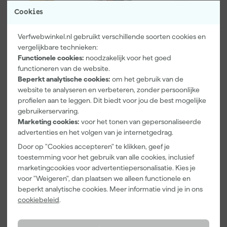
Cookies
Verfwebwinkel.nl gebruikt verschillende soorten cookies en
vergelijkbare technieken:
Functionele cookies:
noodzakelijk voor het goed
functioneren van de website.
Paintura
Farrow & Ball
Go!Paint Roll
Beperkt analytische cookies:
om het gebruik van de
Lucamax
F&B
And Go
website te analyseren en verbeteren, zonder persoonlijke
Washi tape -
Kleurenwaaie
Verfemmer -
profielen aan te leggen. Dit biedt voor jou de best mogelijke
50mx24mm
r
18cm Roller -
Morgen
Morgen
Morgen
8L + 5
gebruikerservaring.
bezorgd
bezorgd
bezorgd
Inzetemmers
Marketing cookies:
voor het tonen van gepersonaliseerde
en deksel
advertenties en het volgen van je internetgedrag.
Adviesprijs
6,00
Door op "Cookies accepteren" te klikken, geef je
toestemming voor het gebruik van alle cookies, inclusief
3
,
22
,
10
,
99
00
99
marketingcookies voor advertentiepersonalisatie. Kies je
incl. BTW
incl. BTW
incl. BTW
voor "Weigeren", dan plaatsen we alleen functionele en
beperkt analytische cookies. Meer informatie vind je in ons
cookiebeleid
.