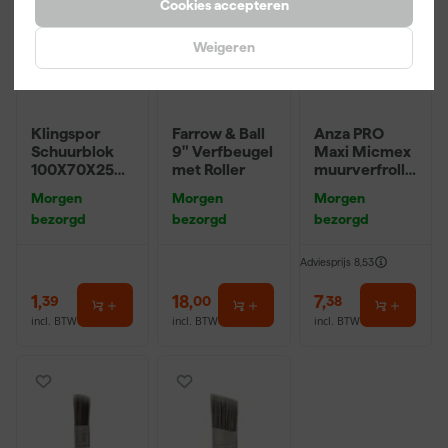
Cookies accepteren
Weigeren
Klingspor
Farrow & Ball
Anza PRO
Schuurblok
9" Verfbeugel
Maxi Micmex
100X70X25m
met Roller
muurverfrolle
m Sk 500
r - 18cm
Morgen
Morgen
Morgen
P220
bezorgd
bezorgd
bezorgd
Adviesprijs
8,53
1
,
18
,
7
,
39
00
38
incl. BTW
incl. BTW
incl. BTW