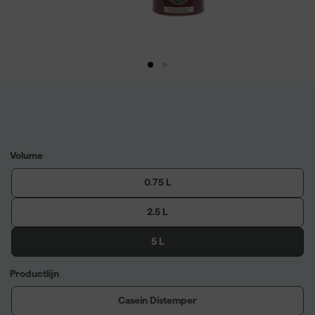
Volume
0.75 L
2.5 L
5 L
Productlijn
Casein Distemper