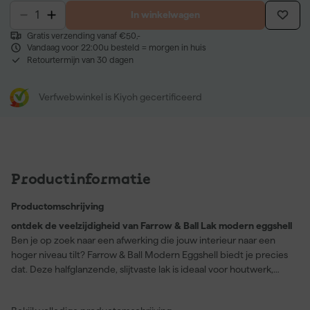
In winkelwagen
Gratis verzending vanaf €50,-
Vandaag voor 22:00u besteld = morgen in huis
Retourtermijn van 30 dagen
Verfwebwinkel is Kiyoh gecertificeerd
Productinformatie
Productomschrijving
ontdek de veelzijdigheid van Farrow & Ball Lak modern eggshell
Ben je op zoek naar een afwerking die jouw interieur naar een
hoger niveau tilt? Farrow & Ball Modern Eggshell biedt je precies
dat. Deze halfglanzende, slijtvaste lak is ideaal voor houtwerk,
houten en betonnen vloeren, inclusief garagevloeren. Met een
indrukwekkende dekkingskracht ga je vlot aan de slag en zie je