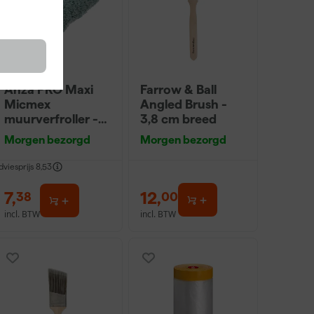
Anza PRO Maxi
Farrow & Ball
Micmex
Angled Brush -
muurverfroller -
3,8 cm breed
18cm
Morgen bezorgd
Morgen bezorgd
dviesprijs
8,53
7
,
12
,
38
00
incl. BTW
incl. BTW