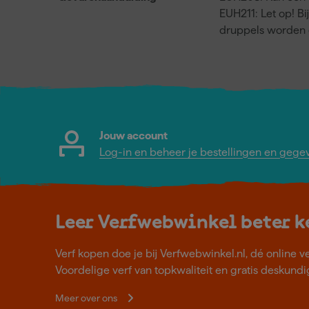
EUH211: Let op! Bi
druppels worden 
Jouw account
Log-in en beheer je bestellingen en gege
Leer Verfwebwinkel beter 
Verf kopen doe je bij Verfwebwinkel.nl, dé online v
Voordelige verf van topkwaliteit en gratis deskundig
Meer over ons