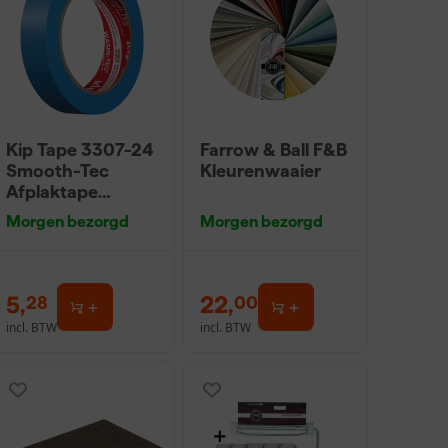
Kip Tape 3307-24
Farrow & Ball F&B
Smooth-Tec
Kleurenwaaier
Afplaktape
Buitengebruik -
Morgen bezorgd
Morgen bezorgd
24mm x 50m
5
,
22
,
28
00
incl. BTW
incl. BTW