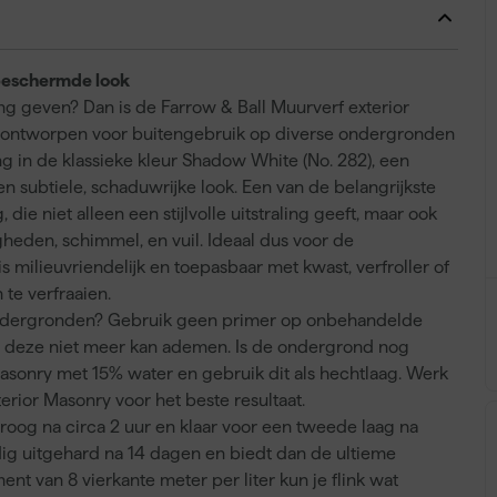
 beschermde look
ing geven? Dan is de Farrow & Ball Muurverf exterior
al ontworpen voor buitengebruik op diverse ondergronden
ng in de klassieke kleur Shadow White (No. 282), een
een subtiele, schaduwrijke look. Een van de belangrijkste
ie niet alleen een stijlvolle uitstraling geeft, maar ook
den, schimmel, en vuil. Ideaal dus voor de
milieuvriendelijk en toepasbaar met kwast, verfroller of
 te verfraaien.
ondergronden? Gebruik geen primer op onbehandelde
r deze niet meer kan ademen. Is de ondergrond nog
asonry met 15% water en gebruik dit als hechtlaag. Werk
rior Masonry voor het beste resultaat.
droog na circa 2 uur en klaar voor een tweede laag na
edig uitgehard na 14 dagen en biedt dan de ultieme
 van 8 vierkante meter per liter kun je flink wat