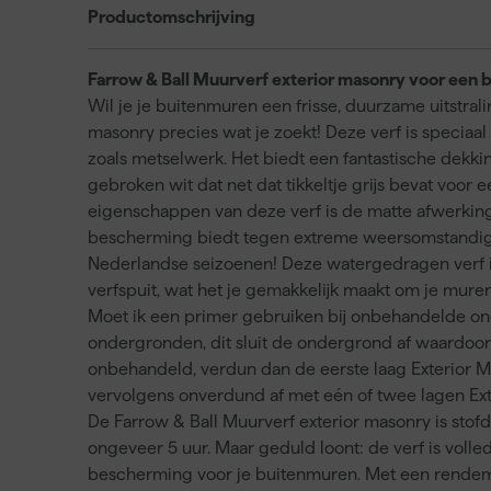
Productomschrijving
Farrow & Ball Muurverf exterior masonry voor een
Wil je je buitenmuren een frisse, duurzame uitstral
masonry precies wat je zoekt! Deze verf is specia
zoals metselwerk. Het biedt een fantastische dekki
gebroken wit dat net dat tikkeltje grijs bevat voor 
eigenschappen van deze verf is de matte afwerking, d
bescherming biedt tegen extreme weersomstandighe
Nederlandse seizoenen! Deze watergedragen verf is 
verfspuit, wat het je gemakkelijk maakt om je muren
Moet ik een primer gebruiken bij onbehandelde 
ondergronden, dit sluit de ondergrond af waardoo
onbehandeld, verdun dan de eerste laag Exterior M
vervolgens onverdund af met eén of twee lagen Exte
De Farrow & Ball Muurverf exterior masonry is stof
ongeveer 5 uur. Maar geduld loont: de verf is voll
bescherming voor je buitenmuren. Met een rendement