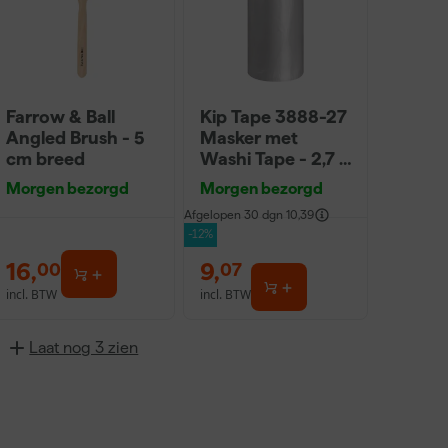
Farrow & Ball
Kip Tape 3888-27
Angled Brush - 5
Masker met
cm breed
Washi Tape - 2,7 x
20m
Morgen bezorgd
Morgen bezorgd
Afgelopen 30 dgn
10,39
-12%
16
,
9
,
00
07
incl. BTW
incl. BTW
Laat nog 3 zien