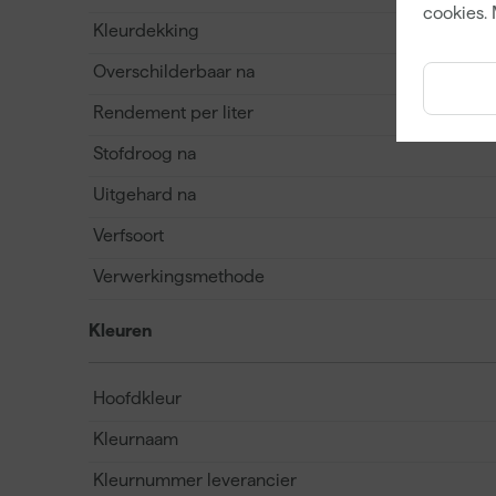
cookies. 
Kleurdekking
Overschilderbaar na
Rendement per liter
Stofdroog na
Uitgehard na
Verfsoort
Verwerkingsmethode
Kleuren
Hoofdkleur
Kleurnaam
Kleurnummer leverancier