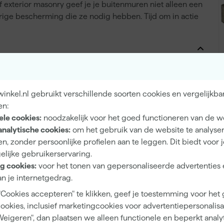
 exterior masonry geef je je buitenmuren niet alleen een
durige bescherming die ze nodig hebben. Tijd om in actie
Milieuvriendelijk, Schimmelwerend,
Waterbestendig
nkel.nl gebruikt verschillende soorten cookies en vergelijkba
en:
ele cookies:
noodzakelijk voor het goed functioneren van de w
analytische cookies:
om het gebruik van de website te analyse
n, zonder persoonlijke profielen aan te leggen. Dit biedt voor 
Buiten
elijke gebruikerservaring.
Metselwerk
g cookies:
voor het tonen van gepersonaliseerde advertenties 
n je internetgedrag.
"Cookies accepteren" te klikken, geef je toestemming voor het
cookies, inclusief marketingcookies voor advertentiepersonalisat
Weigeren", dan plaatsen we alleen functionele en beperkt analy
Extra mat