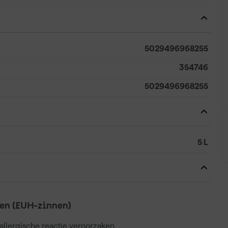
5029496968255
354746
5029496968255
5 L
en (EUH-zinnen)
llergische reactie veroorzaken