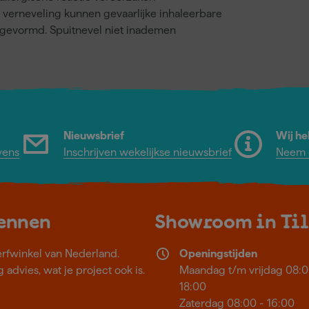
j verneveling kunnen gevaarlijke inhaleerbare
gevormd. Spuitnevel niet inademen
Nieuwsbrief
Wij he
vens
Inschrijven wekelijkse nieuwsbrief
Neem c
kennen
Showroom in Ti
erfwinkel van Nederland.
Openingstijden
 advies, wat je project ook is.
Maandag t/m vrijdag 08:0
18:00
Zaterdag 08:00 - 16:00