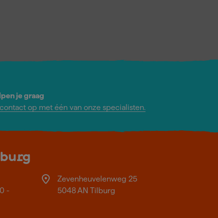
lpen je graag
ontact op met één van onze specialisten.
lburg
Zevenheuvelenweg 25
0 -
5048 AN Tilburg