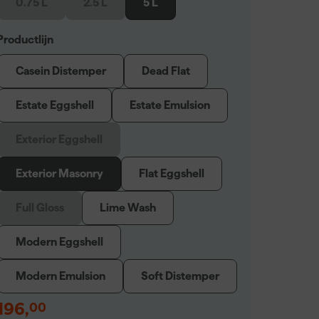
0.75 L
2.5 L
5 L
Productlijn
Casein Distemper
Dead Flat
Estate Eggshell
Estate Emulsion
Exterior Eggshell
Exterior Masonry
Flat Eggshell
Full Gloss
Lime Wash
Modern Eggshell
Modern Emulsion
Soft Distemper
196
,
00