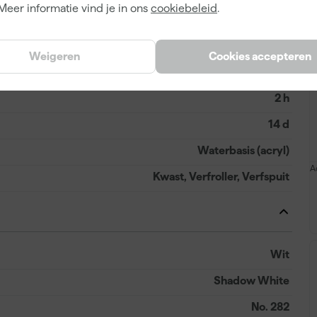
Meer informatie vind je in ons
cookiebeleid
.
Dekkend
5 h
Weigeren
Cookies accepteren
8 m²/l
2 h
14 d
Waterbasis (acryl)
A
Kwast, Verfroller, Verfspuit
Wit
Shadow White
No. 282