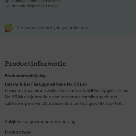
Gratis verzending vanaf €50,-
Retourtermijn van 30 dagen
Verfwebwinkel is Kiyoh gecertificeerd
Productinformatie
Productomschrijving
Farrow & Ball Flat Eggshell Cane No. 53 Lak
Ervaar de duurzame kwaliteit van Farrow & Ball Flat Eggshell Cane
No. 53 lak die je interieur een moderne uitstraling geeft met
subtiele eiglans van 20%. Deze lak is perfect geschikt voor het
beschermen en verfraaien van hout en metaal binnenshuis, zoals
vloeren, keukenkastjes of badkamermeubilair. Dankzij
Bekijk volledige productomschrijving
schrobklasse 1 is het oppervlak eenvoudig schoon te houden en
blijft het er langer als nieuw uitzien. De vlekbestendige formule
Product type
maakt deze lak ideaal voor ruimtes waar hygiëne en uitstraling