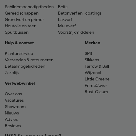
Schildersbenodigdheden
Beits
Gereedschappen
Betonverf en -coatings
Grondverf en primer
Lakverf
Houtolie en teer
Muurverf
Spuitbussen
Voorstrijkmiddelen
Hulp & contact
Merken
Klantenservice
SPS
Verzenden & retourneren
Sikkens
Betaalmogelijkheden
Farrow & Ball
Zakelijk
Wijzonol
Little Greene
Verfwebwinkel
PrimaCover
Rust-Oleum
Over ons
Vacatures
Showroom
Nieuws
Advies
Reviews