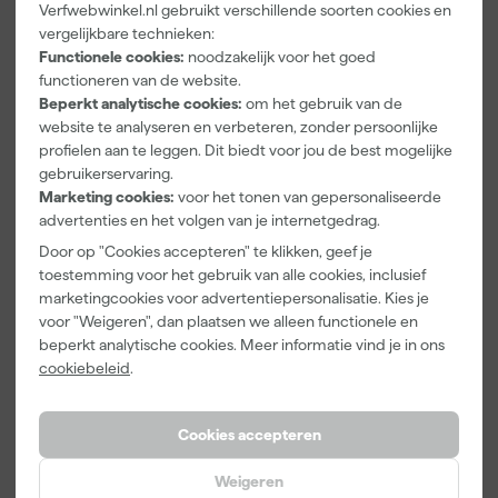
Verfwebwinkel.nl gebruikt verschillende soorten cookies en
Farrow & Ball
Go!Paint Roll
Klingspor
vergelijkbare technieken:
F&B
And Go
Schuurblok
Functionele cookies:
noodzakelijk voor het goed
Kleurenwaaie
Verfbak -
100X70X25m
functioneren van de website.
r
12cm Roller -
m Sk 500
Maandag
Maandag
Maandag
0,5L + 5
P220
Beperkt analytische cookies:
om het gebruik van de
bezorgd
bezorgd
bezorgd
Inzetbakken
website te analyseren en verbeteren, zonder persoonlijke
profielen aan te leggen. Dit biedt voor jou de best mogelijke
gebruikerservaring.
Marketing cookies:
voor het tonen van gepersonaliseerde
22
,
3
,
1
,
00
99
39
advertenties en het volgen van je internetgedrag.
incl. BTW
incl. BTW
incl. BTW
Door op "Cookies accepteren" te klikken, geef je
toestemming voor het gebruik van alle cookies, inclusief
marketingcookies voor advertentiepersonalisatie. Kies je
voor "Weigeren", dan plaatsen we alleen functionele en
beperkt analytische cookies. Meer informatie vind je in ons
cookiebeleid
.
Cookies accepteren
Weigeren