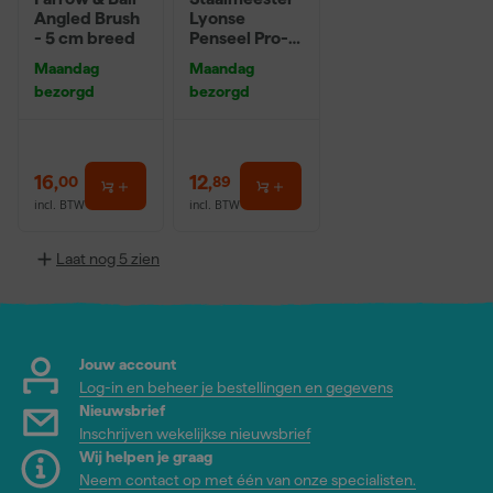
Angled Brush
Lyonse
- 5 cm breed
Penseel Pro-
Hybrid 2024 -
Maandag
Maandag
16
bezorgd
bezorgd
16
,
12
,
00
89
incl. BTW
incl. BTW
Laat nog 5 zien
Jouw account
Log-in en beheer je bestellingen en gegevens
Nieuwsbrief
Inschrijven wekelijkse nieuwsbrief
Wij helpen je graag
Neem contact op met één van onze specialisten.