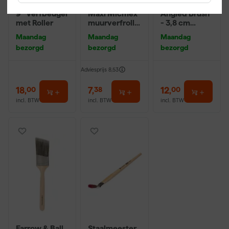
Farrow & Ball
Anza PRO
Farrow & Ball
9" Verfbeugel
Maxi Micmex
Angled Brush
met Roller
muurverfrolle
- 3,8 cm
r - 18cm
breed
Maandag
Maandag
Maandag
bezorgd
bezorgd
bezorgd
Adviesprijs
8,53
18
,
7
,
12
,
00
38
00
incl. BTW
incl. BTW
incl. BTW
Farrow & Ball
Staalmeester