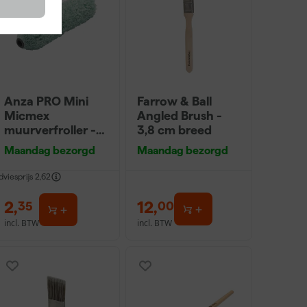
Anza PRO Mini
Farrow & Ball
Micmex
Angled Brush -
muurverfroller -
3,8 cm breed
10cm
Maandag bezorgd
Maandag bezorgd
dviesprijs
2,62
2
,
12
,
35
00
incl. BTW
incl. BTW