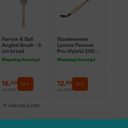
Farrow & Ball
Staalmeester
Angled Brush - 5
Lyonse Penseel
cm breed
Pro-Hybrid 2024
- 16
Maandag bezorgd
Maandag bezorgd
16
,
12
,
00
89
incl. BTW
incl. BTW
Laat nog 5 zien