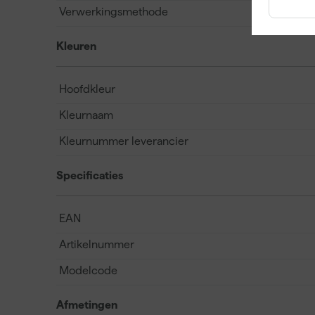
Verwerkingsmethode
Kleuren
Hoofdkleur
Kleurnaam
Kleurnummer leverancier
Specificaties
EAN
Artikelnummer
Modelcode
Afmetingen