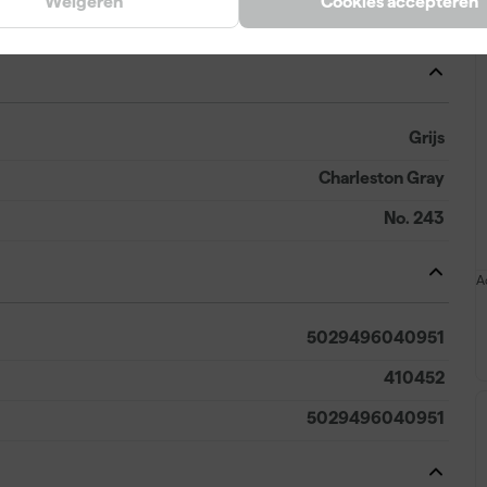
Weigeren
Cookies accepteren
Kwast, Roller, Verfspuit
Grijs
Charleston Gray
No. 243
A
5029496040951
410452
5029496040951