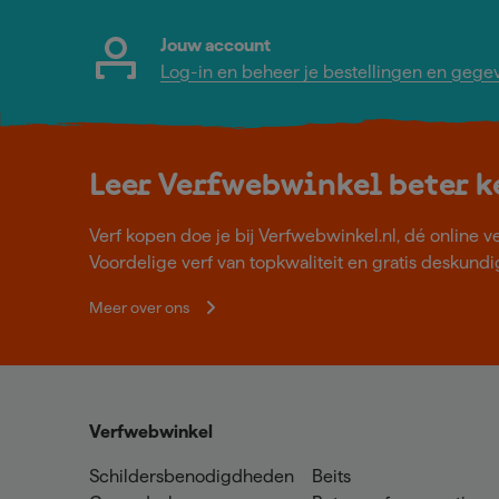
Jouw account
Log-in en beheer je bestellingen en gege
Leer Verfwebwinkel beter 
Verf kopen doe je bij Verfwebwinkel.nl, dé online v
Voordelige verf van topkwaliteit en gratis deskundig
Meer over ons
Verfwebwinkel
Schildersbenodigdheden
Beits