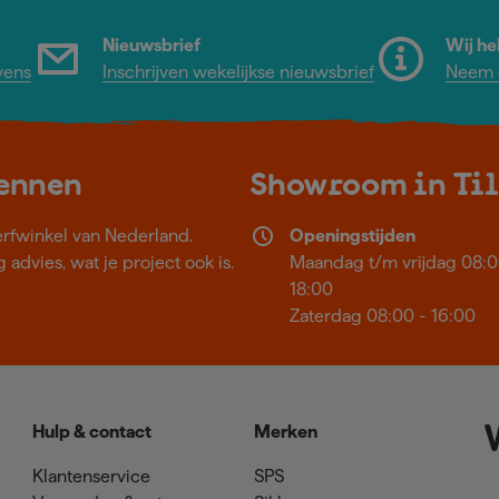
Nieuwsbrief
Wij he
vens
Inschrijven wekelijkse nieuwsbrief
Neem c
kennen
Showroom in Ti
erfwinkel van Nederland.
Openingstijden
 advies, wat je project ook is.
Maandag t/m vrijdag 08:0
18:00
Zaterdag 08:00 - 16:00
Hulp & contact
Merken
Klantenservice
SPS