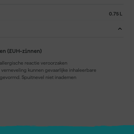
0.75 L
en (EUH-zinnen)
llergische reactie veroorzaken
j verneveling kunnen gevaarlijke inhaleerbare
gevormd. Spuitnevel niet inademen