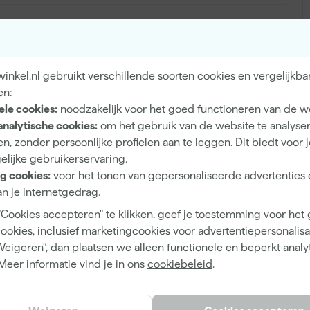
Hout, Metaal
nkel.nl gebruikt verschillende soorten cookies en vergelijkba
en:
ele cookies:
noodzakelijk voor het goed functioneren van de w
analytische cookies:
om het gebruik van de website te analyse
n, zonder persoonlijke profielen aan te leggen. Dit biedt voor 
Eiglans
elijke gebruikerservaring.
Dekkend
g cookies:
voor het tonen van gepersonaliseerde advertenties 
n je internetgedrag.
4 h
"Cookies accepteren" te klikken, geef je toestemming voor het
12 m²/l
cookies, inclusief marketingcookies voor advertentiepersonalisat
1
Weigeren", dan plaatsen we alleen functionele en beperkt analy
Meer informatie vind je in ons
cookiebeleid
.
2 h
Waterbasis (acryl)