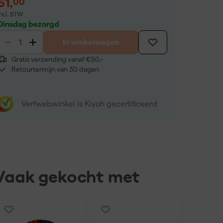
61
,
00
incl. BTW
Dinsdag bezorgd
In winkelwagen
Gratis verzending vanaf €50,-
Retourtermijn van 30 dagen
Verfwebwinkel is Kiyoh gecertificeerd
Vaak gekocht met