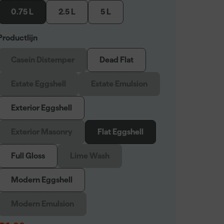
0.75 L
2.5 L
5 L
Productlijn
Casein Distemper
Dead Flat
Estate Eggshell
Estate Emulsion
Exterior Eggshell
Exterior Masonry
Flat Eggshell
Full Gloss
Lime Wash
Modern Eggshell
Modern Emulsion