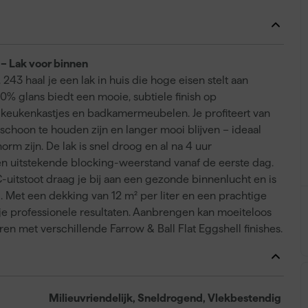
 – Lak voor binnen
243 haal je een lak in huis die hoge eisen stelt aan
0% glans biedt een mooie, subtiele finish op
f keukenkastjes en badkamermeubelen. Je profiteert van
choon te houden zijn en langer mooi blijven – ideaal
rm zijn. De lak is snel droog en al na 4 uur
 en uitstekende blocking-weerstand vanaf de eerste dag.
uitstoot draag je bij aan een gezonde binnenlucht en is
 Met een dekking van 12 m² per liter en een prachtige
je professionele resultaten. Aanbrengen kan moeiteloos
eren met verschillende Farrow & Ball Flat Eggshell finishes.
Milieuvriendelijk, Sneldrogend, Vlekbestendig