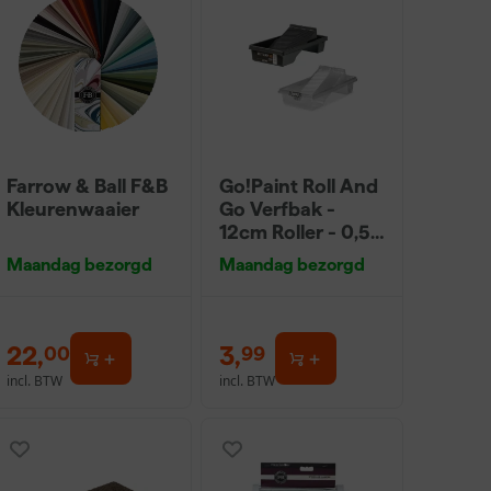
Farrow & Ball F&B
Go!Paint Roll And
Kleurenwaaier
Go Verfbak -
12cm Roller - 0,5L
+ 5 Inzetbakken
Maandag bezorgd
Maandag bezorgd
22
,
3
,
00
99
incl. BTW
incl. BTW