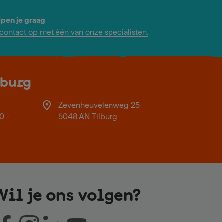
lpen je graag
ontact op met één van onze specialisten.
lburg
Zevenheuvelenweg 25
0 -
5048 AN Tilburg
Wil je ons volgen?