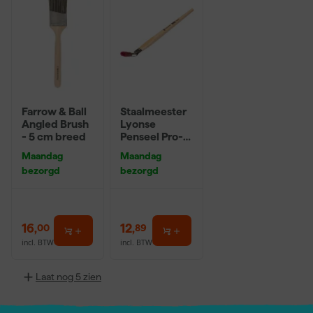
Farrow & Ball
Staalmeester
Angled Brush
Lyonse
- 5 cm breed
Penseel Pro-
Hybrid 2024 -
Maandag
Maandag
16
bezorgd
bezorgd
16
,
12
,
00
89
incl. BTW
incl. BTW
Laat nog 5 zien