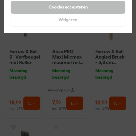
Cookies accepteren
Weigeren
Farrow & Ball
Anza PRO
Farrow & Ball
9" Verfbeugel
Maxi Micmex
Angled Brush
met Roller
muurverfrolle
- 3,8 cm
r - 18cm
breed
Maandag
Maandag
Maandag
bezorgd
bezorgd
bezorgd
Adviesprijs
8,53
18
,
7
,
12
,
00
38
00
incl. BTW
incl. BTW
incl. BTW