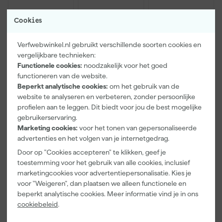
Cookies
Verfwebwinkel.nl gebruikt verschillende soorten cookies en
vergelijkbare technieken:
Functionele cookies:
noodzakelijk voor het goed
functioneren van de website.
Beperkt analytische cookies:
om het gebruik van de
Farrow & Ball
Go!Paint Roll
Klingspor
website te analyseren en verbeteren, zonder persoonlijke
F&B
And Go
Schuurblok
Kleurenwaaie
Verfbak -
100X70X25m
profielen aan te leggen. Dit biedt voor jou de best mogelijke
r
12cm Roller -
m Sk 500
gebruikerservaring.
Maandag
Maandag
Maandag
0,5L + 5
P220
Marketing cookies:
voor het tonen van gepersonaliseerde
bezorgd
bezorgd
bezorgd
Inzetbakken
advertenties en het volgen van je internetgedrag.
Door op "Cookies accepteren" te klikken, geef je
toestemming voor het gebruik van alle cookies, inclusief
22
,
3
,
1
,
00
99
39
marketingcookies voor advertentiepersonalisatie. Kies je
incl. BTW
incl. BTW
incl. BTW
voor "Weigeren", dan plaatsen we alleen functionele en
beperkt analytische cookies. Meer informatie vind je in ons
cookiebeleid
.