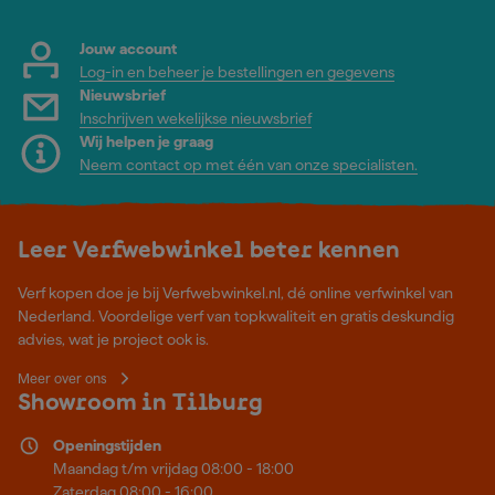
Jouw account
Log-in en beheer je bestellingen en gegevens
Nieuwsbrief
Inschrijven wekelijkse nieuwsbrief
Wij helpen je graag
Neem contact op met één van onze specialisten.
Leer Verfwebwinkel beter kennen
Verf kopen doe je bij Verfwebwinkel.nl, dé online verfwinkel van
Nederland. Voordelige verf van topkwaliteit en gratis deskundig
advies, wat je project ook is.
Meer over ons
Showroom in Tilburg
Openingstijden
Maandag t/m vrijdag 08:00 - 18:00
Zaterdag 08:00 - 16:00