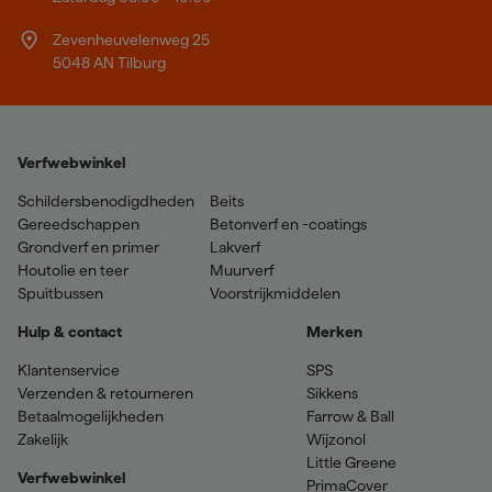
Zevenheuvelenweg 25
5048 AN Tilburg
Verfwebwinkel
Schildersbenodigdheden
Beits
Gereedschappen
Betonverf en -coatings
Grondverf en primer
Lakverf
Houtolie en teer
Muurverf
Spuitbussen
Voorstrijkmiddelen
Hulp & contact
Merken
Klantenservice
SPS
Verzenden & retourneren
Sikkens
Betaalmogelijkheden
Farrow & Ball
Zakelijk
Wijzonol
Little Greene
Verfwebwinkel
PrimaCover