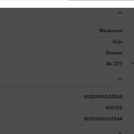
Blackened
Grijs
Dimpse
A
No. 277
5029496042344
410783
5029496042344