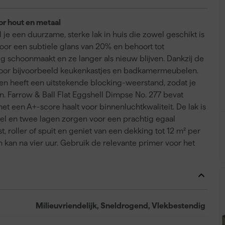
or hout en metaal
 je een duurzame, sterke lak in huis die zowel geschikt is
door een subtiele glans van 20% en behoort tot
g schoonmaakt en ze langer als nieuw blijven. Dankzij de
voor bijvoorbeeld keukenkastjes en badkamermeubelen.
 en heeft een uitstekende blocking-weerstand, zodat je
 Farrow & Ball Flat Eggshell Dimpse No. 277 bevat
het een A+-score haalt voor binnenluchtkwaliteit. De lak is
ddel en twee lagen zorgen voor een prachtig egaal
t, roller of spuit en geniet van een dekking tot 12 m² per
en kan na vier uur. Gebruik de relevante primer voor het
Milieuvriendelijk, Sneldrogend, Vlekbestendig