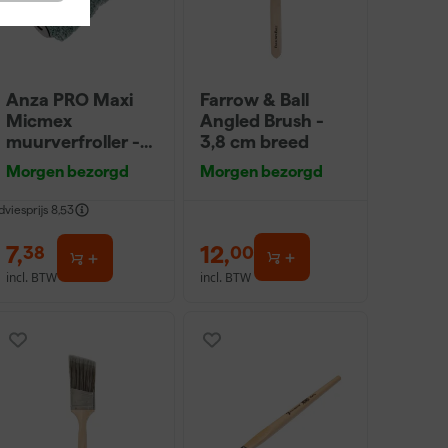
Anza PRO Maxi
Farrow & Ball
Micmex
Angled Brush -
muurverfroller -
3,8 cm breed
18cm
Morgen bezorgd
Morgen bezorgd
dviesprijs
8,53
7
,
12
,
38
00
incl. BTW
incl. BTW