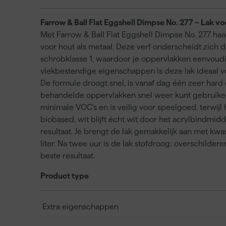
Farrow & Ball Flat Eggshell Dimpse No. 277 – Lak vo
Met Farrow & Ball Flat Eggshell Dimpse No. 277 haal
voor hout als metaal. Deze verf onderscheidt zich 
schrobklasse 1, waardoor je oppervlakken eenvoudi
vlekbestendige eigenschappen is deze lak ideaal 
De formule droogt snel, is vanaf dag één zeer hard
behandelde oppervlakken snel weer kunt gebruiken.
minimale VOC’s en is veilig voor speelgoed, terwijl 
biobased, wit blijft écht wit door het acrylbindmi
resultaat. Je brengt de lak gemakkelijk aan met kwas
liter. Na twee uur is de lak stofdroog; overschilder
beste resultaat.
Product type
Extra eigenschappen