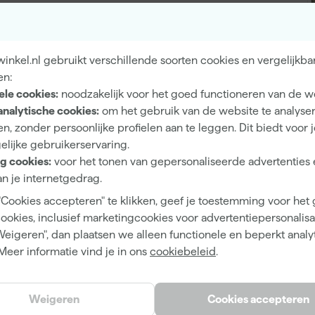
Hout, Metaal
nkel.nl gebruikt verschillende soorten cookies en vergelijkba
en:
ele cookies:
noodzakelijk voor het goed functioneren van de w
analytische cookies:
om het gebruik van de website te analyse
n, zonder persoonlijke profielen aan te leggen. Dit biedt voor 
Eiglans
elijke gebruikerservaring.
Dekkend
g cookies:
voor het tonen van gepersonaliseerde advertenties 
n je internetgedrag.
4 h
"Cookies accepteren" te klikken, geef je toestemming voor het
12 m²/l
cookies, inclusief marketingcookies voor advertentiepersonalisat
1
Weigeren", dan plaatsen we alleen functionele en beperkt analy
Meer informatie vind je in ons
cookiebeleid
.
2 h
Waterbasis (acryl)
Weigeren
Cookies accepteren
Kwast, Roller, Verfspuit