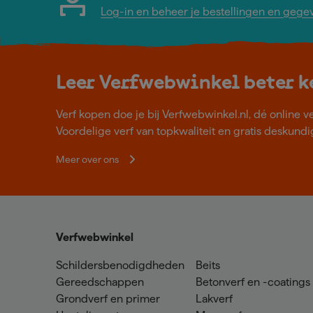
Log-in en beheer je bestellingen en gege
Leer Verfwebwinkel beter 
Verf kopen doe je bij Verfwebwinkel.nl, dé online v
Voordelige verf van topkwaliteit en gratis deskundig
Meer over ons
Verfwebwinkel
Schildersbenodigdheden
Beits
Gereedschappen
Betonverf en -coatings
Grondverf en primer
Lakverf