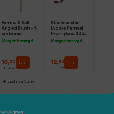
Farrow & Ball
Staalmeester
Angled Brush - 5
Lyonse Penseel
cm breed
Pro-Hybrid 2024
- 16
Morgen bezorgd
Morgen bezorgd
16
,
12
,
00
89
incl. BTW
incl. BTW
Laat nog 5 zien
lpen je graag