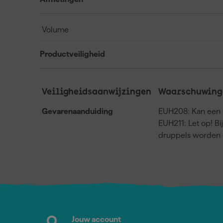
Volume
Productveiligheid
Veiligheidsaanwijzingen
Waarschuwing
Gevarenaanduiding
EUH208: Kan een a
EUH211: Let op! Bi
druppels worden 
Jouw account