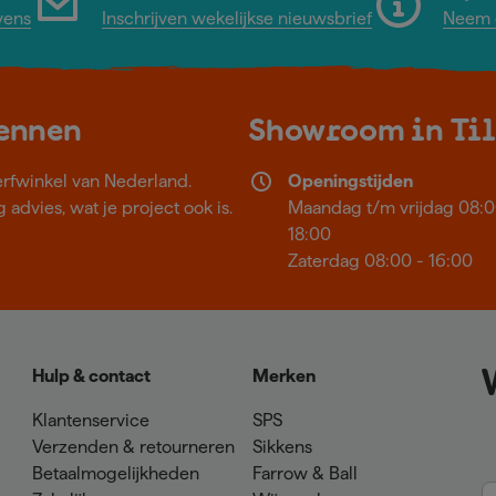
vens
Inschrijven wekelijkse nieuwsbrief
Neem c
kennen
Showroom in Ti
erfwinkel van Nederland.
Openingstijden
 advies, wat je project ook is.
Maandag t/m vrijdag 08:0
18:00
Zaterdag 08:00 - 16:00
Hulp & contact
Merken
Klantenservice
SPS
Verzenden & retourneren
Sikkens
Betaalmogelijkheden
Farrow & Ball