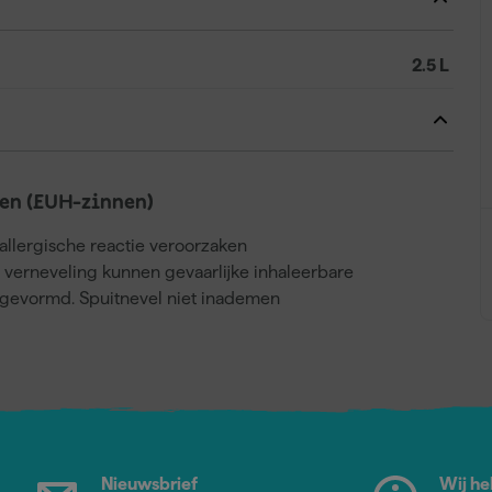
2.5 L
en (EUH-zinnen)
llergische reactie veroorzaken
j verneveling kunnen gevaarlijke inhaleerbare
gevormd. Spuitnevel niet inademen
Nieuwsbrief
Wij he