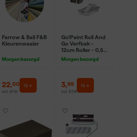
Farrow & Ball F&B
Go!Paint Roll And
Kleurenwaaier
Go Verfbak -
12cm Roller - 0,5L
+ 5 Inzetbakken
Morgen bezorgd
Morgen bezorgd
22
,
3
,
00
99
incl. BTW
incl. BTW