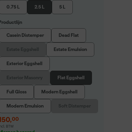
0.75 L
2.5 L
5 L
Productlijn
Casein Distemper
Dead Flat
Estate Eggshell
Estate Emulsion
Exterior Eggshell
Exterior Masonry
Flat Eggshell
Full Gloss
Modern Eggshell
Modern Emulsion
Soft Distemper
150
,
00
incl. BTW