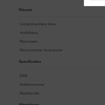
Kleuren
Complimentaire kleur
Hoofdkleur
Kleurnaam
Kleurnummer leverancier
Specificaties
EAN
Artikelnummer
Modelcode
Afmetingen