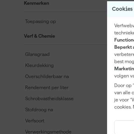
Kenmerken
Cookies
Toepassing op
Verfwebwi
techniek
Verf & Chemie
Function
Beperkt 
Glansgraad
verbetere
best mog
Kleurdekking
Marketin
volgen va
Overschilderbaar na
Door op 
Rendement per liter
van alle 
Schrobvastheidsklasse
je voor "
cookies. 
Stofdroog na
Verfsoort
Verwerkingsmethode