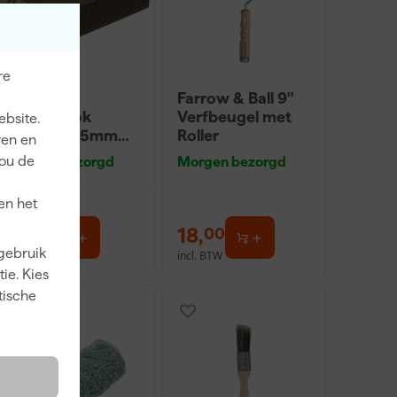
re
Klingspor
Farrow & Ball 9"
Schuurblok
Verfbeugel met
ebsite.
100X70X25mm
Roller
ren en
Sk 500 P220
jou de
Morgen bezorgd
Morgen bezorgd
en het
1
,
18
,
39
00
 gebruik
incl. BTW
incl. BTW
ie. Kies
tische