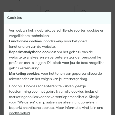
Cookies
Verfwebwinkel.nl gebruikt verschillende soorten cookies en
vergelijkbare technieken:
Functionele cookies:
noodzakelijk voor het goed
functioneren van de website.
Beperkt analytische cookies:
om het gebruik van de
website te analyseren en verbeteren, zonder persoonlijke
Paintura
Farrow & Ball
Go!Paint Roll
profielen aan te leggen. Dit biedt voor jou de best mogelijke
Lucamax
F&B
And Go
gebruikerservaring.
Washi tape -
Kleurenwaaie
Verfbak -
Marketing cookies:
voor het tonen van gepersonaliseerde
50mx24mm
r
12cm Roller -
Maandag
Maandag
Maandag
advertenties en het volgen van je internetgedrag.
0,5L + 5
bezorgd
bezorgd
bezorgd
Inzetbakken
Door op "Cookies accepteren" te klikken, geef je
toestemming voor het gebruik van alle cookies, inclusief
Adviesprijs
6,00
marketingcookies voor advertentiepersonalisatie. Kies je
voor "Weigeren", dan plaatsen we alleen functionele en
3
,
22
,
3
,
99
00
99
beperkt analytische cookies. Meer informatie vind je in ons
incl. BTW
incl. BTW
incl. BTW
cookiebeleid
.