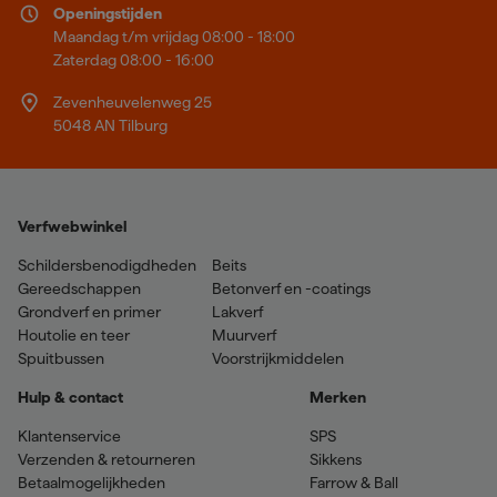
Openingstijden
Maandag t/m vrijdag 08:00 - 18:00
Zaterdag 08:00 - 16:00
Zevenheuvelenweg 25
5048 AN Tilburg
Verfwebwinkel
Schildersbenodigdheden
Beits
Gereedschappen
Betonverf en -coatings
Grondverf en primer
Lakverf
Houtolie en teer
Muurverf
Spuitbussen
Voorstrijkmiddelen
Hulp & contact
Merken
Klantenservice
SPS
Verzenden & retourneren
Sikkens
Betaalmogelijkheden
Farrow & Ball