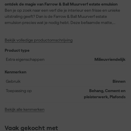
ontdek de magie van Farrow & Ball Muurverf estate emulsion
Ben je op zoek naar een verf die je interieur een frisse en unieke
uitstraling geeft? Dan is de Farrow & Ball Muurverf estate
emulsion precies wat je nodig hebt. Deze befaamde matte,
krijtachtige finish geeft je muren en plafonds binnenshuis een
ongeëvenaarde diepte van kleur. Deze veelzijdige verf is ideaal
Bekijk volledige productomschrijving
voor toepassing op behang, cement en pleisterwerk, en plafonds.
In een prachtige tint genaamd Dimpse - geïnspireerd door de
Product type
Engelse schemering - valt deze verf tussen Pavilion Gray en
Blackened met subtiele blauwe ondertonen die moderniteit en
Extra eigenschappen
Milieuvriendelijk
stijl uitstralen. Met een uitmuntende dekkingsgraad, stofdroog na
2 uur en overschilderbaar na 4 uur, biedt deze waterbasis
Kenmerken
acrylverf een rendement van 14 vierkante meter per liter.
Gebruik
Binnen
Milieuvriendelijk en zacht afneembaar, maar niet afwasbaar, is
deze verf de perfecte keuze voor jouw elegante binnenruimtes.
Toepassing op
Behang, Cement en
pleisterwerk, Plafonds
Bekijk alle kenmerken
Vaak gekocht met