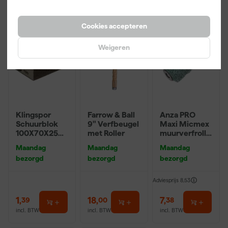
Cookies accepteren
Weigeren
Klingspor
Farrow & Ball
Anza PRO
Schuurblok
9" Verfbeugel
Maxi Micmex
100X70X25m
met Roller
muurverfrolle
m Sk 500
r - 18cm
Maandag
Maandag
Maandag
P220
bezorgd
bezorgd
bezorgd
Adviesprijs
8,53
1
,
18
,
7
,
39
00
38
incl. BTW
incl. BTW
incl. BTW