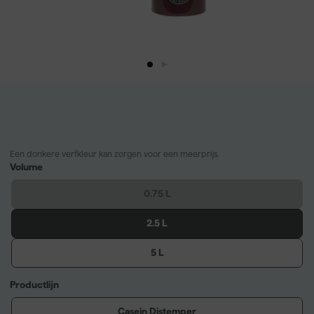
Een donkere verfkleur kan zorgen voor een meerprijs.
Volume
0.75 L
2.5 L
5 L
Productlijn
Casein Distemper