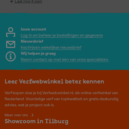
Laat nog 4 zien
Jouw account
Log-in en beheer je bestellingen en gegevens
Nieuwsbrief
Inschrijven wekelijkse nieuwsbrief
Wij helpen je graag
Neem contact op met één van onze specialisten.
Leer Verfwebwinkel beter kennen
Verf kopen doe je bij Verfwebwinkel.nl, dé online verfwinkel van
Nederland. Voordelige verf van topkwaliteit en gratis deskundig
advies, wat je project ook is.
Meer over ons
Showroom in Tilburg