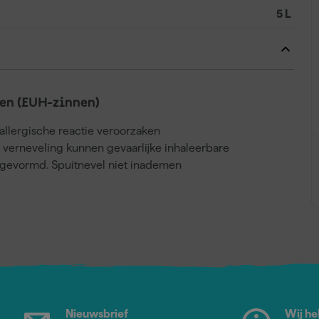
5 L
en (EUH-zinnen)
llergische reactie veroorzaken
j verneveling kunnen gevaarlijke inhaleerbare
gevormd. Spuitnevel niet inademen
Nieuwsbrief
Wij he