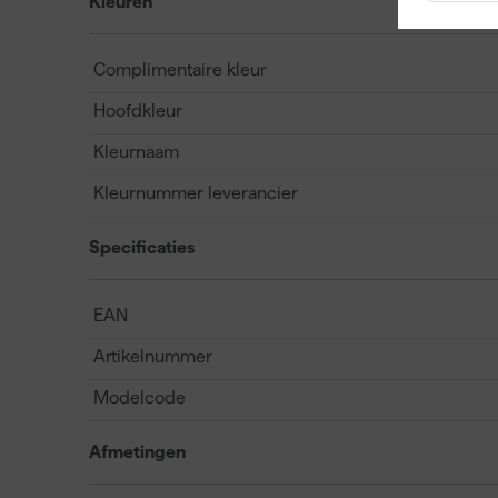
Kleuren
Complimentaire kleur
Hoofdkleur
Kleurnaam
Kleurnummer leverancier
Specificaties
EAN
Artikelnummer
Modelcode
Afmetingen