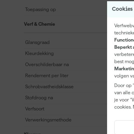
Cookies
Toepassing op
Verf & Chemie
Verfwebwi
techniek
Function
Glansgraad
Beperkt 
Kleurdekking
verbetere
best mog
Overschilderbaar na
Marketin
Rendement per liter
volgen va
Door op 
Schrobvastheidsklasse
van alle 
Stofdroog na
je voor "
cookies. 
Verfsoort
Verwerkingsmethode