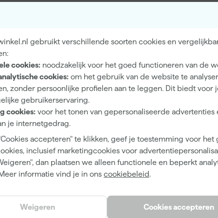
Hout, Metaal
nkel.nl gebruikt verschillende soorten cookies en vergelijkba
en:
ele cookies:
noodzakelijk voor het goed functioneren van de w
Eiglans
analytische cookies:
om het gebruik van de website te analyse
Dekkend
n, zonder persoonlijke profielen aan te leggen. Dit biedt voor 
elijke gebruikerservaring.
4 h
g cookies:
voor het tonen van gepersonaliseerde advertenties 
12 m²/l
n je internetgedrag.
"Cookies accepteren" te klikken, geef je toestemming voor het
1
cookies, inclusief marketingcookies voor advertentiepersonalisat
2 h
Weigeren", dan plaatsen we alleen functionele en beperkt analy
Meer informatie vind je in ons
cookiebeleid
.
Waterbasis (acryl)
Kwast, Roller, Verfspuit
Weigeren
Cookies accepteren