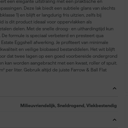
ert een elegante uitstraling met een praktische en
ssingen. Deze lak biedt een subtiele glans van slechts
sse 1) en blijft er langdurig fris uitzien, zelfs bij
d is dit product ideaal voor oppervlakken als
len delen. Met de snelle droog- en uithardingtijd kun
. De formule is speciaal verbeterd en presteert qua
state Eggshell afwerking. Je profiteert van minimale
aliteit en veilige biobased bestanddelen. Het wit blijft
rvoor dat twee lagen op een goed voorbereide ondergrond
 en kan worden aangebracht met een kwast, roller of spuit.
 per liter. Gebruik altijd de juiste Farrow & Ball Flat
Milieuvriendelijk, Sneldrogend, Vlekbestendig