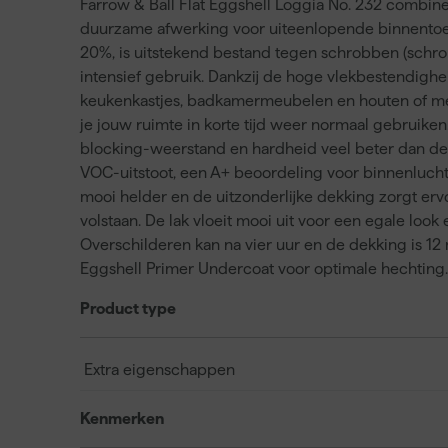
Farrow & Ball Flat Eggshell Loggia No. 232 combine
duurzame afwerking voor uiteenlopende binnentoepa
20%, is uitstekend bestand tegen schrobben (schrobkla
intensief gebruik. Dankzij de hoge vlekbestendighei
keukenkastjes, badkamermeubelen en houten of meta
je jouw ruimte in korte tijd weer normaal gebruiken
blocking-weerstand en hardheid veel beter dan de E
VOC-uitstoot, een A+ beoordeling voor binnenluchtkw
mooi helder en de uitzonderlijke dekking zorgt e
volstaan. De lak vloeit mooi uit voor een egale look
Overschilderen kan na vier uur en de dekking is 12 m²
Eggshell Primer Undercoat voor optimale hechting.
Product type
Extra eigenschappen
Kenmerken