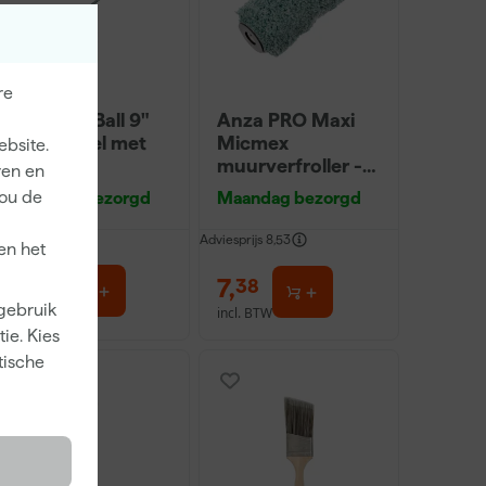
re
Farrow & Ball 9"
Anza PRO Maxi
Verfbeugel met
Micmex
ebsite.
Roller
muurverfroller -
ren en
18cm
jou de
Maandag bezorgd
Maandag bezorgd
Adviesprijs
8,53
en het
18
,
7
,
00
38
 gebruik
incl. BTW
incl. BTW
ie. Kies
tische