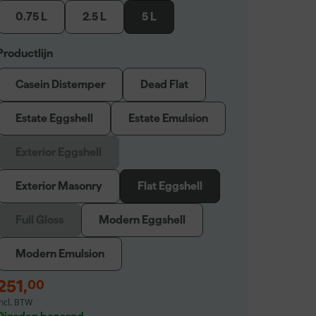
0.75 L
2.5 L
5 L
Productlijn
Casein Distemper
Dead Flat
Estate Eggshell
Estate Emulsion
Exterior Eggshell
Exterior Masonry
Flat Eggshell
Full Gloss
Modern Eggshell
Modern Emulsion
251
,
00
incl. BTW