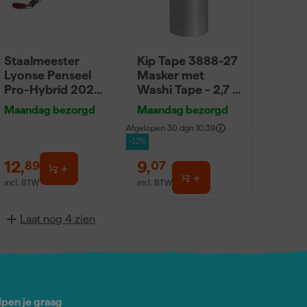
Staalmeester
Kip Tape 3888-27
Lyonse Penseel
Masker met
Pro-Hybrid 2024
Washi Tape - 2,7 x
- 16
20m
Maandag bezorgd
Maandag bezorgd
Afgelopen 30 dgn
10,39
-12%
12
,
9
,
89
07
incl. BTW
incl. BTW
Laat nog 4 zien
lpen je graag