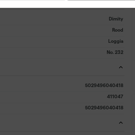
Dimity
Rood
Loggia
No. 232
5029496040418
411047
5029496040418