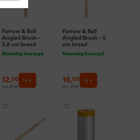
Farrow & Ball
Farrow & Ball
Angled Brush -
Angled Brush - 5
3,8 cm breed
cm breed
Maandag bezorgd
Maandag bezorgd
12
,
16
,
00
00
incl. BTW
incl. BTW