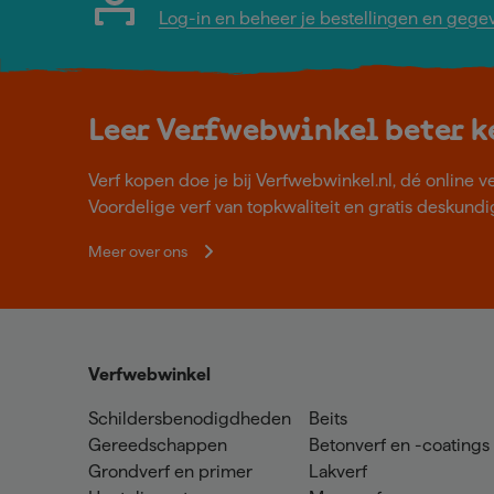
Log-in en beheer je bestellingen en gege
Leer Verfwebwinkel beter 
Verf kopen doe je bij Verfwebwinkel.nl, dé online v
Voordelige verf van topkwaliteit en gratis deskundig
Meer over ons
Verfwebwinkel
Schildersbenodigdheden
Beits
Gereedschappen
Betonverf en -coatings
Grondverf en primer
Lakverf