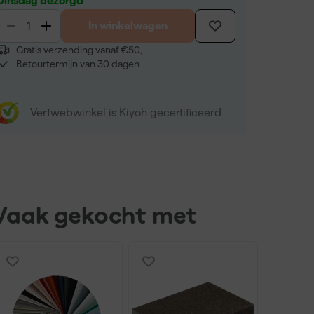
Dinsdag bezorgd
In winkelwagen
Gratis verzending vanaf €50,-
Retourtermijn van 30 dagen
Verfwebwinkel is Kiyoh gecertificeerd
Vaak gekocht met