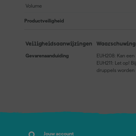
Volume
Productveiligheid
Veiligheidsaanwijzingen
Waarschuwing
Gevarenaanduiding
EUH208: Kan een a
EUH211: Let op! Bi
druppels worden 
Jouw account