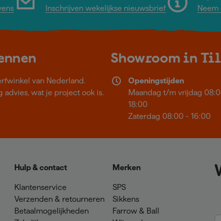
vens
Inschrijven wekelijkse nieuwsbrief
Neem c
kennen
Showroom in Ti
erfwinkel van Nederland.
Openingstijden
 advies, wat je project ook is.
Maandag t/m vrijdag 08:0
18:00
Zaterdag 08:00 - 16:00
Hulp & contact
Merken
Klantenservice
SPS
Verzenden & retourneren
Sikkens
Betaalmogelijkheden
Farrow & Ball