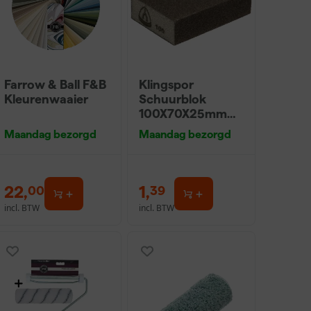
Farrow & Ball F&B
Klingspor
Kleurenwaaier
Schuurblok
100X70X25mm
Sk 500 P220
Maandag bezorgd
Maandag bezorgd
22
,
1
,
00
39
incl. BTW
incl. BTW