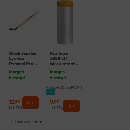
Staalmeester
Kip Tape
Lyonse
3888-27
Penseel Pro-
Masker met
Hybrid 2024 -
Washi Tape -
Morgen
Morgen
16
2,7 x 20m
bezorgd
bezorgd
Afgelopen 30 dgn
10,39
-12%
12
,
9
,
89
07
incl. BTW
incl. BTW
Laat nog 4 zien