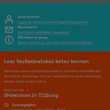
Jouw account
Log-in en beheer je bestellingen en gegevens
Nieuwsbrief
Inschrijven wekelijkse nieuwsbrief
Wij helpen je graag
Neem contact op met één van onze specialisten.
Leer Verfwebwinkel beter kennen
Verf kopen doe je bij Verfwebwinkel.nl, dé online verfwinkel van
Nederland. Voordelige verf van topkwaliteit en gratis deskundig
advies, wat je project ook is.
Meer over ons
Showroom in Tilburg
Openingstijden