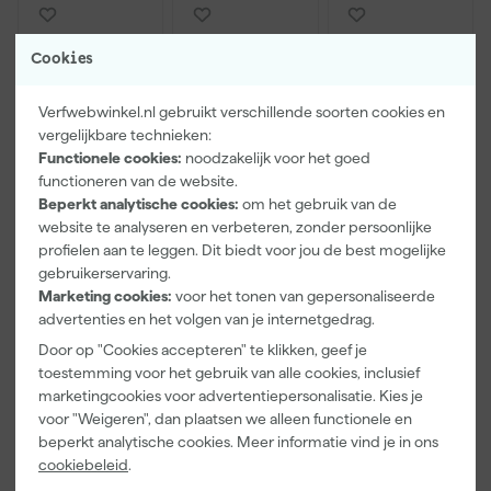
Cookies
Verfwebwinkel.nl gebruikt verschillende soorten cookies en
vergelijkbare technieken:
Functionele cookies:
noodzakelijk voor het goed
functioneren van de website.
Beperkt analytische cookies:
om het gebruik van de
Farrow & Ball
Klingspor
Farrow & Ball
website te analyseren en verbeteren, zonder persoonlijke
F&B
Schuurblok
9" Verfbeugel
profielen aan te leggen. Dit biedt voor jou de best mogelijke
Kleurenwaaie
100X70X25m
met Roller
gebruikerservaring.
r
m Sk 500
Morgen
Morgen
Morgen
Marketing cookies:
voor het tonen van gepersonaliseerde
P220
bezorgd
bezorgd
bezorgd
advertenties en het volgen van je internetgedrag.
Door op "Cookies accepteren" te klikken, geef je
toestemming voor het gebruik van alle cookies, inclusief
marketingcookies voor advertentiepersonalisatie. Kies je
22
,
1
,
18
,
00
39
00
voor "Weigeren", dan plaatsen we alleen functionele en
incl. BTW
incl. BTW
incl. BTW
beperkt analytische cookies. Meer informatie vind je in ons
cookiebeleid
.