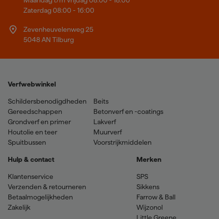
Maandag t/m vrijdag 08:00 - 18:00
Zaterdag 08:00 - 16:00
Zevenheuvelenweg 25
5048 AN Tilburg
Verfwebwinkel
Schildersbenodigdheden
Beits
Gereedschappen
Betonverf en -coatings
Grondverf en primer
Lakverf
Houtolie en teer
Muurverf
Spuitbussen
Voorstrijkmiddelen
Hulp & contact
Merken
Klantenservice
SPS
Verzenden & retourneren
Sikkens
Betaalmogelijkheden
Farrow & Ball
Zakelijk
Wijzonol
Little Greene