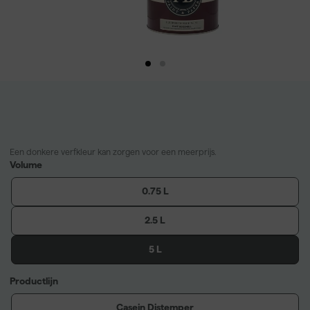
Een donkere verfkleur kan zorgen voor een meerprijs.
Volume
0.75 L
2.5 L
5 L
Productlijn
Casein Distemper