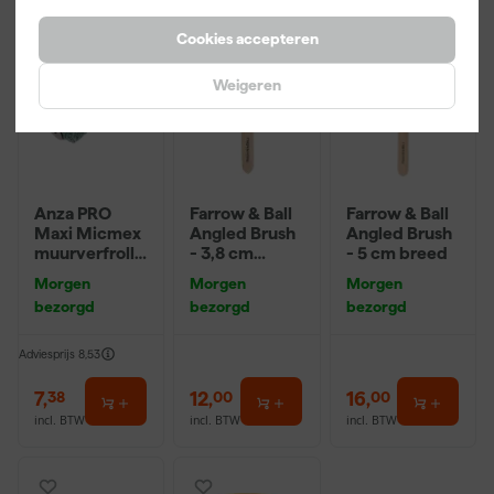
Cookies accepteren
Weigeren
Anza PRO
Farrow & Ball
Farrow & Ball
Maxi Micmex
Angled Brush
Angled Brush
muurverfrolle
- 3,8 cm
- 5 cm breed
r - 18cm
breed
Morgen
Morgen
Morgen
bezorgd
bezorgd
bezorgd
Adviesprijs
8,53
7
,
12
,
16
,
38
00
00
incl. BTW
incl. BTW
incl. BTW