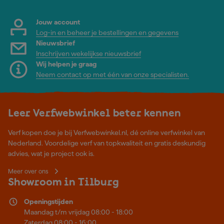
Jouw account
Log-in en beheer je bestellingen en gegevens
Nieuwsbrief
Inschrijven wekelijkse nieuwsbrief
Wij helpen je graag
Neem contact op met één van onze specialisten.
Leer Verfwebwinkel beter kennen
Verf kopen doe je bij Verfwebwinkel.nl, dé online verfwinkel van
Nederland. Voordelige verf van topkwaliteit en gratis deskundig
advies, wat je project ook is.
Meer over ons
Showroom in Tilburg
Openingstijden
Maandag t/m vrijdag 08:00 - 18:00
Zaterdag 08:00 - 16:00