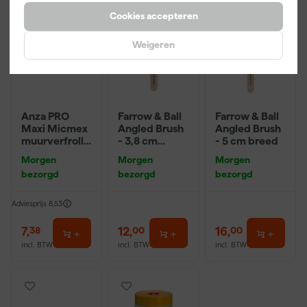
Cookies accepteren
Weigeren
Anza PRO
Farrow & Ball
Farrow & Ball
Maxi Micmex
Angled Brush
Angled Brush
muurverfrolle
- 3,8 cm
- 5 cm breed
r - 18cm
breed
Morgen
Morgen
Morgen
bezorgd
bezorgd
bezorgd
Adviesprijs
8,53
7
,
12
,
16
,
38
00
00
incl. BTW
incl. BTW
incl. BTW