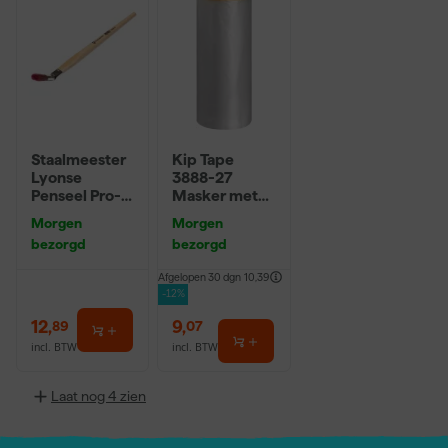
Staalmeester
Kip Tape
Lyonse
3888-27
Penseel Pro-
Masker met
Hybrid 2024 -
Washi Tape -
Morgen
Morgen
16
2,7 x 20m
bezorgd
bezorgd
Afgelopen 30 dgn
10,39
-12%
12
,
9
,
89
07
incl. BTW
incl. BTW
Laat nog 4 zien