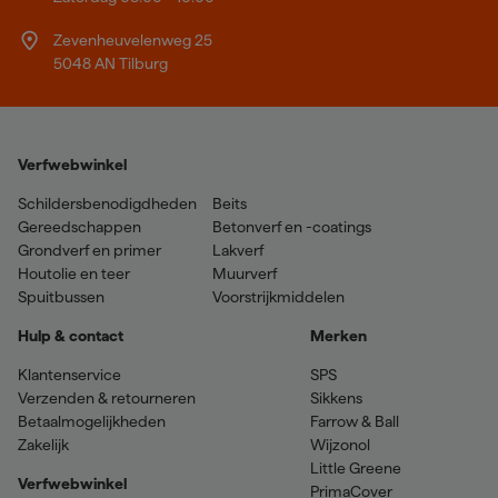
Zevenheuvelenweg 25
5048 AN Tilburg
Verfwebwinkel
Schildersbenodigdheden
Beits
Gereedschappen
Betonverf en -coatings
Grondverf en primer
Lakverf
Houtolie en teer
Muurverf
Spuitbussen
Voorstrijkmiddelen
Hulp & contact
Merken
Klantenservice
SPS
Verzenden & retourneren
Sikkens
Betaalmogelijkheden
Farrow & Ball
Zakelijk
Wijzonol
Little Greene
Verfwebwinkel
PrimaCover