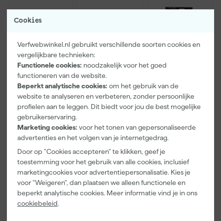
Cookies
Verfwebwinkel.nl gebruikt verschillende soorten cookies en
vergelijkbare technieken:
Functionele cookies:
noodzakelijk voor het goed
functioneren van de website.
Beperkt analytische cookies:
om het gebruik van de
Farrow & Ball
Klingspor
Farrow & Ball
website te analyseren en verbeteren, zonder persoonlijke
F&B
Schuurblok
9" Verfbeugel
Kleurenwaaie
100X70X25m
met Roller
profielen aan te leggen. Dit biedt voor jou de best mogelijke
r
m Sk 500
gebruikerservaring.
Morgen
Morgen
Morgen
P220
Marketing cookies:
voor het tonen van gepersonaliseerde
bezorgd
bezorgd
bezorgd
advertenties en het volgen van je internetgedrag.
Door op "Cookies accepteren" te klikken, geef je
toestemming voor het gebruik van alle cookies, inclusief
22
,
1
,
18
,
00
39
00
marketingcookies voor advertentiepersonalisatie. Kies je
incl. BTW
incl. BTW
incl. BTW
voor "Weigeren", dan plaatsen we alleen functionele en
beperkt analytische cookies. Meer informatie vind je in ons
cookiebeleid
.