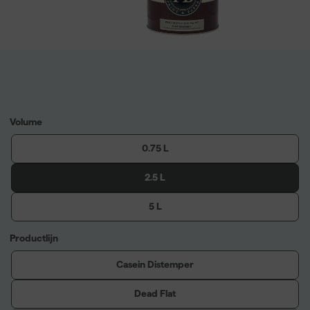
Volume
0.75 L
2.5 L
5 L
Productlijn
Casein Distemper
Dead Flat