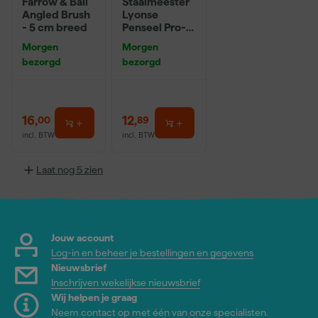
Farrow & Ball
Staalmeester
Angled Brush
Lyonse
- 5 cm breed
Penseel Pro-
Hybrid 2024 -
Morgen
Morgen
16
bezorgd
bezorgd
16
,
12
,
00
89
incl. BTW
incl. BTW
Laat nog 5 zien
Jouw account
Log-in en beheer je bestellingen en gegevens
Nieuwsbrief
Inschrijven wekelijkse nieuwsbrief
Wij helpen je graag
Neem contact op met één van onze specialisten.