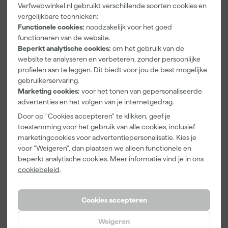
Verfwebwinkel.nl gebruikt verschillende soorten cookies en
Farrow & Ball
Go!Paint Roll
Klingspor
vergelijkbare technieken:
F&B
And Go
Schuurblok
Functionele cookies:
noodzakelijk voor het goed
Kleurenwaaie
Verfbak -
100X70X25m
functioneren van de website.
r
12cm Roller -
m Sk 500
Morgen
Morgen
Morgen
0,5L + 5
P220
Beperkt analytische cookies:
om het gebruik van de
bezorgd
bezorgd
bezorgd
Inzetbakken
website te analyseren en verbeteren, zonder persoonlijke
profielen aan te leggen. Dit biedt voor jou de best mogelijke
gebruikerservaring.
Marketing cookies:
voor het tonen van gepersonaliseerde
22
,
3
,
1
,
00
99
39
advertenties en het volgen van je internetgedrag.
incl. BTW
incl. BTW
incl. BTW
Door op "Cookies accepteren" te klikken, geef je
toestemming voor het gebruik van alle cookies, inclusief
marketingcookies voor advertentiepersonalisatie. Kies je
voor "Weigeren", dan plaatsen we alleen functionele en
beperkt analytische cookies. Meer informatie vind je in ons
cookiebeleid
.
Cookies accepteren
Weigeren