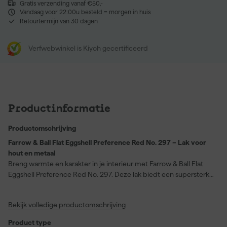
Gratis verzending vanaf €50,-
Vandaag voor 22:00u besteld = morgen in huis
Retourtermijn van 30 dagen
Verfwebwinkel is Kiyoh gecertificeerd
Productinformatie
Productomschrijving
Farrow & Ball Flat Eggshell Preference Red No. 297 – Lak voor
hout en metaal
Breng warmte en karakter in je interieur met Farrow & Ball Flat
Eggshell Preference Red No. 297. Deze lak biedt een supersterk
en duurzaam resultaat met een subtiele glans van slechts 20%,
waardoor oppervlakken als keukenkastjes, badkamermeubelen
Bekijk volledige productomschrijving
of houten en metalen vloeren langdurig mooi blijven. Dankzij
schrobklasse 1 is de lak eenvoudig schoon te maken en behoudt
Product type