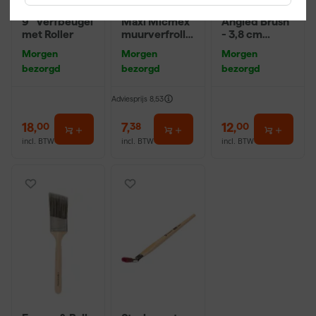
Farrow & Ball
Anza PRO
Farrow & Ball
9" Verfbeugel
Maxi Micmex
Angled Brush
met Roller
muurverfrolle
- 3,8 cm
r - 18cm
breed
Morgen
Morgen
Morgen
bezorgd
bezorgd
bezorgd
Adviesprijs
8,53
18
,
7
,
12
,
00
38
00
incl. BTW
incl. BTW
incl. BTW