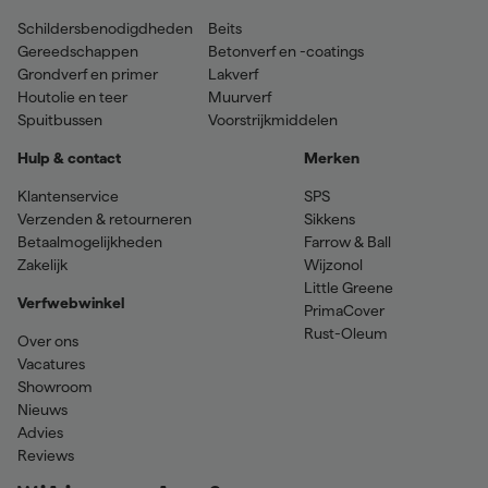
Schildersbenodigdheden
Beits
Gereedschappen
Betonverf en -coatings
Grondverf en primer
Lakverf
Houtolie en teer
Muurverf
Spuitbussen
Voorstrijkmiddelen
Hulp & contact
Merken
Klantenservice
SPS
Verzenden & retourneren
Sikkens
Betaalmogelijkheden
Farrow & Ball
Zakelijk
Wijzonol
Little Greene
Verfwebwinkel
PrimaCover
Rust-Oleum
Over ons
Vacatures
Showroom
Nieuws
Advies
Reviews