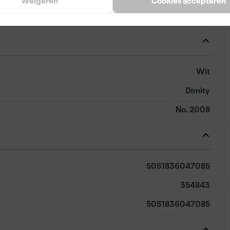
Weigeren
Cookies accepteren
Kwast, Viltroller
Wit
Dimity
No. 2008
5051836047085
354843
5051836047085