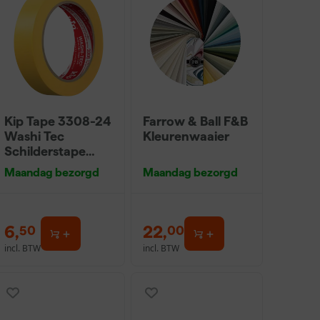
Kip Tape 3308-24
Farrow & Ball F&B
Washi Tec
Kleurenwaaier
Schilderstape
Gold - 24mm x
Maandag bezorgd
Maandag bezorgd
50m
6
,
22
,
50
00
incl. BTW
incl. BTW