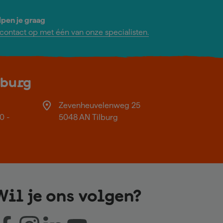
lpen je graag
ontact op met één van onze specialisten.
lburg
Zevenheuvelenweg 25
0 -
5048 AN Tilburg
Wil je ons volgen?