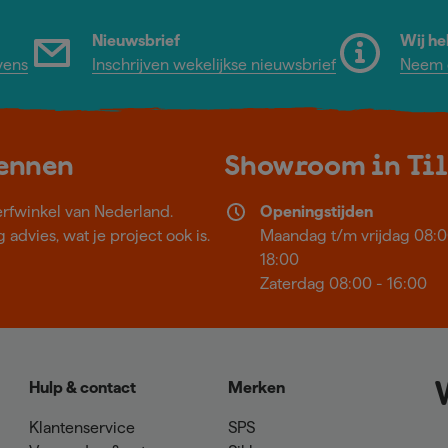
Nieuwsbrief
Wij he
vens
Inschrijven wekelijkse nieuwsbrief
Neem c
kennen
Showroom in Ti
erfwinkel van Nederland.
Openingstijden
 advies, wat je project ook is.
Maandag t/m vrijdag 08:0
18:00
Zaterdag 08:00 - 16:00
Hulp & contact
Merken
Klantenservice
SPS