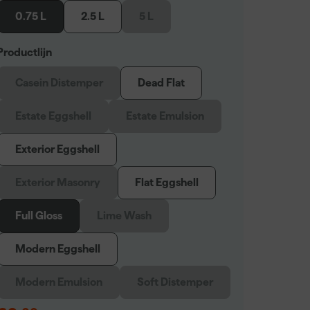
0.75 L
2.5 L
5 L
Productlijn
Casein Distemper
Dead Flat
Estate Eggshell
Estate Emulsion
Exterior Eggshell
Exterior Masonry
Flat Eggshell
Full Gloss
Lime Wash
Modern Eggshell
Modern Emulsion
Soft Distemper