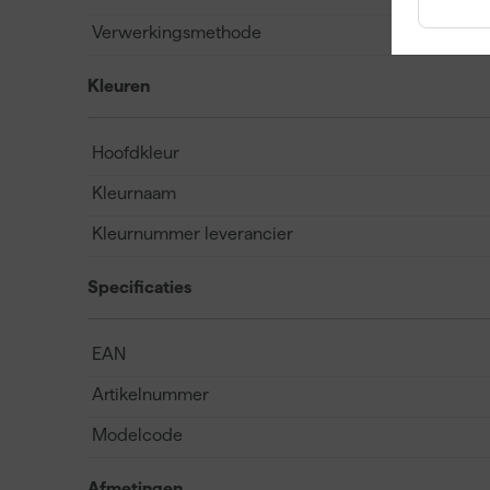
Verwerkingsmethode
Kleuren
Hoofdkleur
Kleurnaam
Kleurnummer leverancier
Specificaties
EAN
Artikelnummer
Modelcode
Afmetingen