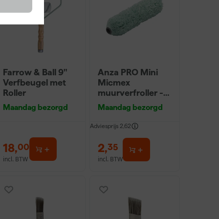
Farrow & Ball 9"
Anza PRO Mini
Verfbeugel met
Micmex
Roller
muurverfroller -
10cm
Maandag bezorgd
Maandag bezorgd
Adviesprijs
2,62
18
,
2
,
00
35
incl. BTW
incl. BTW