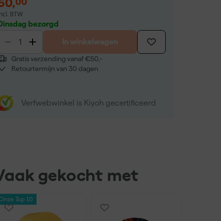
60
,
00
incl. BTW
Dinsdag bezorgd
In winkelwagen
Gratis verzending vanaf €50,-
Retourtermijn van 30 dagen
Verfwebwinkel is Kiyoh gecertificeerd
Vaak gekocht met
Onze Top 10