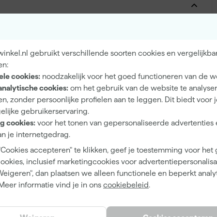
Binnen, Buiten
Hout, Metaal
nkel.nl gebruikt verschillende soorten cookies en vergelijkba
en:
ele cookies:
noodzakelijk voor het goed functioneren van de w
analytische cookies:
om het gebruik van de website te analyse
n, zonder persoonlijke profielen aan te leggen. Dit biedt voor 
5 tot 6 jaar
elijke gebruikerservaring.
g cookies:
voor het tonen van gepersonaliseerde advertenties 
Hoogglans
n je internetgedrag.
Dekkend
"Cookies accepteren" te klikken, geef je toestemming voor het
4 h
cookies, inclusief marketingcookies voor advertentiepersonalisat
Weigeren", dan plaatsen we alleen functionele en beperkt analy
12 m²/l
Meer informatie vind je in ons
cookiebeleid
.
2 h
Waterbasis (acryl)