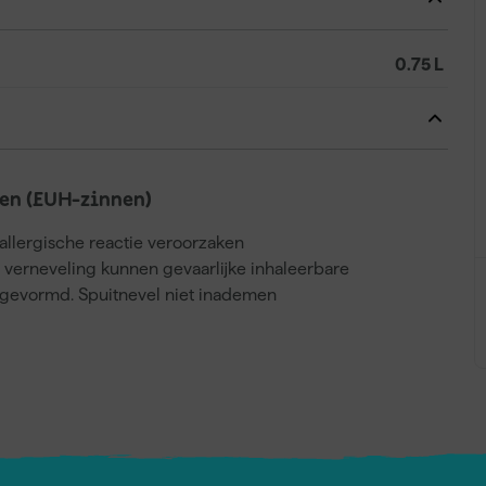
0.75 L
en (EUH-zinnen)
llergische reactie veroorzaken
j verneveling kunnen gevaarlijke inhaleerbare
gevormd. Spuitnevel niet inademen