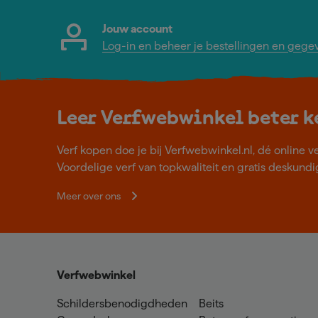
Jouw account
Log-in en beheer je bestellingen en gege
Leer Verfwebwinkel beter 
Verf kopen doe je bij Verfwebwinkel.nl, dé online v
Voordelige verf van topkwaliteit en gratis deskundig
Meer over ons
Verfwebwinkel
Schildersbenodigdheden
Beits