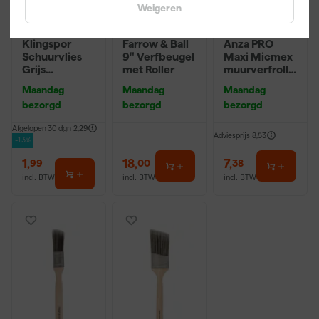
Weigeren
Klingspor
Farrow & Ball
Anza PRO
Schuurvlies
9" Verfbeugel
Maxi Micmex
Grijs
met Roller
muurverfrolle
115X230mm
r - 18cm
Maandag
Maandag
Maandag
Ultra Fijn
bezorgd
bezorgd
bezorgd
Afgelopen 30 dgn
2,29
Adviesprijs
8,53
-13%
1
,
18
,
7
,
99
00
38
incl. BTW
incl. BTW
incl. BTW