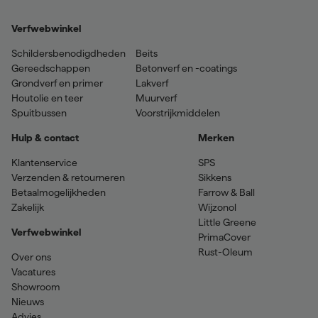
Verfwebwinkel
Schildersbenodigdheden
Beits
Gereedschappen
Betonverf en -coatings
Grondverf en primer
Lakverf
Houtolie en teer
Muurverf
Spuitbussen
Voorstrijkmiddelen
Hulp & contact
Merken
Klantenservice
SPS
Verzenden & retourneren
Sikkens
Betaalmogelijkheden
Farrow & Ball
Zakelijk
Wijzonol
Little Greene
Verfwebwinkel
PrimaCover
Rust-Oleum
Over ons
Vacatures
Showroom
Nieuws
Advies