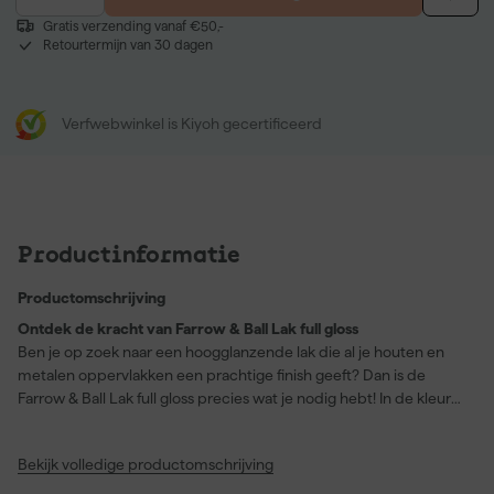
Gratis verzending vanaf €50,-
Retourtermijn van 30 dagen
Verfwebwinkel is Kiyoh gecertificeerd
Productinformatie
Productomschrijving
Ontdek de kracht van Farrow & Ball Lak full gloss
Ben je op zoek naar een hoogglanzende lak die al je houten en
metalen oppervlakken een prachtige finish geeft? Dan is de
Farrow & Ball Lak full gloss precies wat je nodig hebt! In de kleur
"Fake Tan" (No. 9912) biedt deze verf een robuuste,
waterbestendige afwerking, zowel binnen als buiten. Dankzij de
Bekijk volledige productomschrijving
milieuvriendelijke waterbasis formule, droogt deze lak snel –
stofdroog na slechts 2 uur en overschilderbaar na 4 uur. Met een