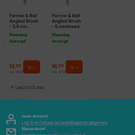
Farrow & Ball
Farrow & Ball
Angled Brush
Angled Brush
- 3,8 cm
- 5 cm breed
breed
Maandag
Maandag
bezorgd
bezorgd
12
,
16
,
00
00
incl. BTW
incl. BTW
Laat nog 6 zien
Jouw account
Log-in en beheer je bestellingen en gegevens
Nieuwsbrief
Inschrijven wekelijkse nieuwsbrief