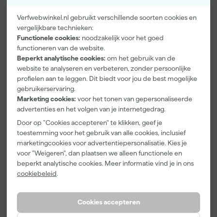
Verfwebwinkel.nl gebruikt verschillende soorten cookies en
vergelijkbare technieken:
Kip Tape
Farrow & Ball
Go!Paint Roll
Functionele cookies:
noodzakelijk voor het goed
3308-24
F&B
And Go
functioneren van de website.
Washi Tec
Kleurenwaaie
Verfbak -
Beperkt analytische cookies:
om het gebruik van de
Schilderstape
r
12cm Roller -
Maandag
Maandag
Maandag
website te analyseren en verbeteren, zonder persoonlijke
Gold - 24mm
0,5L + 5
bezorgd
bezorgd
bezorgd
profielen aan te leggen. Dit biedt voor jou de best mogelijke
x 50m
Inzetbakken
gebruikerservaring.
Marketing cookies:
voor het tonen van gepersonaliseerde
advertenties en het volgen van je internetgedrag.
6
,
22
,
3
,
50
00
99
Door op "Cookies accepteren" te klikken, geef je
incl. BTW
incl. BTW
incl. BTW
toestemming voor het gebruik van alle cookies, inclusief
marketingcookies voor advertentiepersonalisatie. Kies je
voor "Weigeren", dan plaatsen we alleen functionele en
beperkt analytische cookies. Meer informatie vind je in ons
cookiebeleid
.
Cookies accepteren