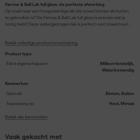
Farrow & Ball Lak full gloss: de perfecte afwerking
Op zoek naar een hoogwaardige lak die zowel binnen als buiten
te gebruiken is? De Farrow & Ball Lak full gloss is precies wat je
nodig hebt! Deze watergedragen lak is perfect voor zowel hout
als metaal en staat bekend om z’n hoge glansgraad en
duurzaamheid. De kleur 'Hardwick White' (No. 5) biedt een diep
Bekijk volledige productomschrijving
grijze tint die er verfijnd en kalkachtig uitziet, ideaal om subtiel te
contrasteren met fellere kleuren zoals Off-Black. Daarnaast is
Product type
deze lak waterbestendig, afwasbaar en afneembaar, waardoor ‘ie
bestand is tegen bladderen en schilferen. Met een rendement
Extra eigenschappen
Milieuvriendelijk,
van 12 vierkante meter per liter en een droogtijd van slechts 2 uur,
Waterbestendig
kun je snel door met je volgende project. Bovendien is deze
milieuvriendelijke lak overschilderbaar na 4 uur en blijft hij 5 tot 6
Kenmerken
jaar mooi, zelfs buitenshuis. Klaar om direct aan de slag te gaan?
Gebruik
Binnen, Buiten
Gebruik een kwast of viltroller voor het beste resultaat!
Toepassing op
Hout, Metaal
Bekijk alle kenmerken
Vaak gekocht met