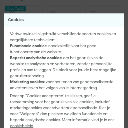
Onze Top 10
Cookies
Verfwebwinkel.nl gebruikt verschillende soorten cookies en
vergelijkbare technieken:
Functionele cookies:
noodzakelijk voor het goed
functioneren van de website.
Beperkt analytische cookies:
om het gebruik van de
website te analyseren en verbeteren, zonder persoonlijke
Kip Tape
Farrow & Ball
Go!Paint Roll
profielen aan te leggen. Dit biedt voor jou de best mogelijke
3308-24
F&B
And Go
gebruikerservaring.
Washi Tec
Kleurenwaaie
Verfbak -
Marketing cookies:
voor het tonen van gepersonaliseerde
Schilderstape
r
12cm Roller -
Morgen
Morgen
Morgen
advertenties en het volgen van je internetgedrag.
Gold - 24mm
0,5L + 5
bezorgd
bezorgd
bezorgd
x 50m
Inzetbakken
Door op "Cookies accepteren" te klikken, geef je
toestemming voor het gebruik van alle cookies, inclusief
marketingcookies voor advertentiepersonalisatie. Kies je
voor "Weigeren", dan plaatsen we alleen functionele en
6
,
22
,
3
,
50
00
99
beperkt analytische cookies. Meer informatie vind je in ons
incl. BTW
incl. BTW
incl. BTW
cookiebeleid
.