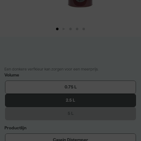
Een donkere verfkleur kan zorgen voor een meerprijs.
Volume
0.75 L
2.5 L
5 L
Productlijn
Casein Distemper