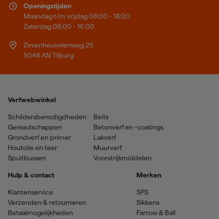
Openingstijden
Maandag t/m vrijdag 08:00 - 18:00
Zaterdag 08:00 - 16:00
Zevenheuvelenweg 25
5048 AN Tilburg
Verfwebwinkel
Schildersbenodigdheden
Beits
Gereedschappen
Betonverf en -coatings
Grondverf en primer
Lakverf
Houtolie en teer
Muurverf
Spuitbussen
Voorstrijkmiddelen
Hulp & contact
Merken
Klantenservice
SPS
Verzenden & retourneren
Sikkens
Betaalmogelijkheden
Farrow & Ball