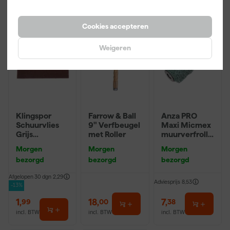
Cookies accepteren
Weigeren
Klingspor
Farrow & Ball
Anza PRO
Schuurvlies
9" Verfbeugel
Maxi Micmex
Grijs
met Roller
muurverfrolle
115X230mm
r - 18cm
Morgen
Morgen
Morgen
Ultra Fijn
bezorgd
bezorgd
bezorgd
Afgelopen 30 dgn
2,29
Adviesprijs
8,53
-13%
1
,
18
,
7
,
99
00
38
incl. BTW
incl. BTW
incl. BTW