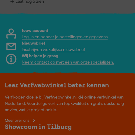
Laat nog 6 zien
Jouw account
Log-in en beheer je bestellingen en gegevens
Nieuwsbrief
Inschrijven wekelijkse nieuwsbrief
Wij helpen je graag
Neem contact op met één van onze specialisten.
Leer Verfwebwinkel beter kennen
Verf kopen doe je bij Verfwebwinkel.nl, dé online verfwinkel van
Nederland. Voordelige verf van topkwaliteit en gratis deskundig
advies, wat je project ook is.
Meer over ons
Showroom in Tilburg