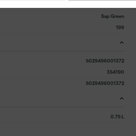
Groen
Sap Green
199
5029496001372
354190
5029496001372
0.75 L