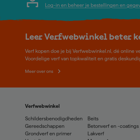
Log-in en beheer je bestellingen en gege
Leer Verfwebwinkel beter 
Verf kopen doe je bij Verfwebwinkel.nl, dé online v
Voordelige verf van topkwaliteit en gratis deskundig
Meer over ons
Verfwebwinkel
Schildersbenodigdheden
Beits
Gereedschappen
Betonverf en -coatings
Grondverf en primer
Lakverf