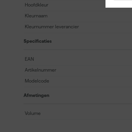
Hoofdkleur
Kleurnaam
Kleurnummer leverancier
Specificaties
EAN
Artikelnummer
Modelcode
Afmetingen
Volume