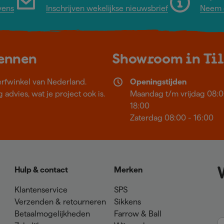
vens
Inschrijven wekelijkse nieuwsbrief
Neem c
kennen
Showroom in Ti
erfwinkel van Nederland.
Openingstijden
 advies, wat je project ook is.
Maandag t/m vrijdag 08:0
18:00
Zaterdag 08:00 - 16:00
Hulp & contact
Merken
Klantenservice
SPS
Verzenden & retourneren
Sikkens
Betaalmogelijkheden
Farrow & Ball