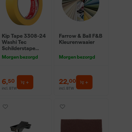
Kip Tape 3308-24
Farrow & Ball F&B
Washi Tec
Kleurenwaaier
Schilderstape
Gold - 24mm x
Morgen bezorgd
Morgen bezorgd
50m
6
,
22
,
50
00
incl. BTW
incl. BTW