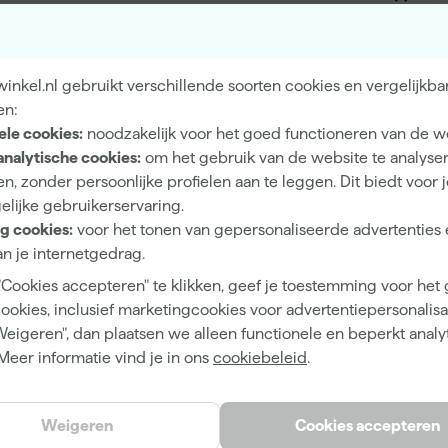
5 tot 6 jaar
nkel.nl gebruikt verschillende soorten cookies en vergelijkba
Hoogglans
en:
Dekkend
ele cookies:
noodzakelijk voor het goed functioneren van de w
analytische cookies:
om het gebruik van de website te analyse
4 h
n, zonder persoonlijke profielen aan te leggen. Dit biedt voor 
elijke gebruikerservaring.
12 m²/l
g cookies:
voor het tonen van gepersonaliseerde advertenties 
2 h
n je internetgedrag.
Waterbasis (acryl)
"Cookies accepteren" te klikken, geef je toestemming voor het
cookies, inclusief marketingcookies voor advertentiepersonalisat
Kwast, Viltroller
Weigeren", dan plaatsen we alleen functionele en beperkt analy
Meer informatie vind je in ons
cookiebeleid
.
Weigeren
Cookies accepteren
Strong White