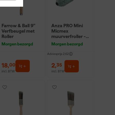
Farrow & Ball 9"
Anza PRO Mini
Verfbeugel met
Micmex
Roller
muurverfroller -
10cm
Morgen bezorgd
Morgen bezorgd
Adviesprijs
2,62
18
,
2
,
00
35
incl. BTW
incl. BTW