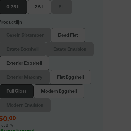
0.75 L
2.5 L
5 L
Productlijn
Casein Distemper
Dead Flat
Estate Eggshell
Estate Emulsion
Exterior Eggshell
Exterior Masonry
Flat Eggshell
Full Gloss
Modern Eggshell
Modern Emulsion
60
,
00
incl. BTW