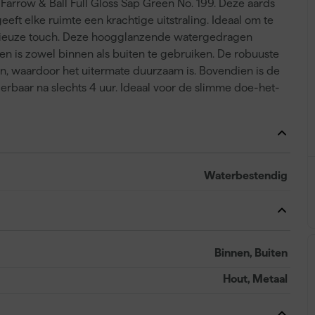
 Farrow & Ball Full Gloss Sap Green No. 199. Deze aards
geeft elke ruimte een krachtige uitstraling. Ideaal om te
ieuze touch. Deze hoogglanzende watergedragen
 en is zowel binnen als buiten te gebruiken. De robuuste
ren, waardoor het uitermate duurzaam is. Bovendien is de
derbaar na slechts 4 uur. Ideaal voor de slimme doe-het-
Waterbestendig
Binnen, Buiten
Hout, Metaal