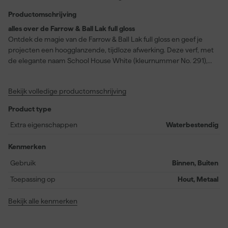
Productomschrijving
alles over de Farrow & Ball Lak full gloss
Ontdek de magie van de Farrow & Ball Lak full gloss en geef je
projecten een hoogglanzende, tijdloze afwerking. Deze verf, met
de elegante naam School House White (kleurnummer No. 291),
biedt een zacht gebroken wit zonder sterke kleurondertonen.
Perfect voor zowel binnen- als buitentoepassingen, deze lak is
Bekijk volledige productomschrijving
robuust, waterdicht en bestand tegen bladderen en schilferen.
Of je nu houten meubels een nieuwe look wilt geven of metalen
Product type
oppervlakken wilt vernieuwen, deze verf dekt het allemaal. Met
een rendement van 12 vierkante meter per liter en een droogtijd
Extra eigenschappen
Waterbestendig
van slechts 2 uur, is efficiency gegarandeerd. Plus, je kunt na 4 uur
al een tweede laag aanbrengen! Is dit de veelzijdige oplossing die
Kenmerken
je zocht voor je volgende project?
Gebruik
Binnen, Buiten
Toepassing op
Hout, Metaal
Bekijk alle kenmerken