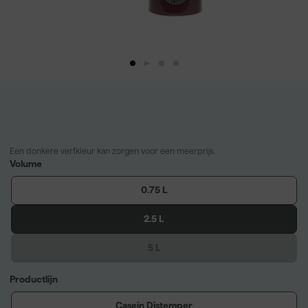
Een donkere verfkleur kan zorgen voor een meerprijs.
Volume
0.75 L
2.5 L
5 L
Productlijn
Casein Distemper