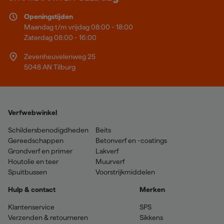
Openingstijden
Maandag t/m vrijdag 08:00 - 18:00
Zaterdag 08:00 - 16:00
Zevenheuvelenweg 25
5048 AN Tilburg
Verfwebwinkel
Schildersbenodigdheden
Beits
Gereedschappen
Betonverf en -coatings
Grondverf en primer
Lakverf
Houtolie en teer
Muurverf
Spuitbussen
Voorstrijkmiddelen
Hulp & contact
Merken
Klantenservice
SPS
Verzenden & retourneren
Sikkens