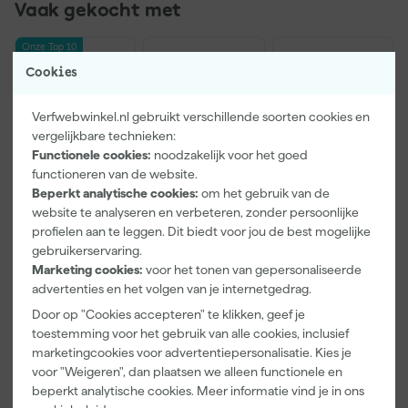
Vaak gekocht met
Onze Top 10
Cookies
Verfwebwinkel.nl gebruikt verschillende soorten cookies en
vergelijkbare technieken:
Functionele cookies:
noodzakelijk voor het goed
functioneren van de website.
Beperkt analytische cookies:
om het gebruik van de
website te analyseren en verbeteren, zonder persoonlijke
profielen aan te leggen. Dit biedt voor jou de best mogelijke
Kip Tape
Farrow & Ball
Go!Paint Roll
3308-24
F&B
And Go
gebruikerservaring.
Washi Tec
Kleurenwaaie
Verfbak -
Marketing cookies:
voor het tonen van gepersonaliseerde
Schilderstape
r
12cm Roller -
advertenties en het volgen van je internetgedrag.
Maandag
Maandag
Maandag
Gold - 24mm
0,5L + 5
bezorgd
bezorgd
bezorgd
Door op "Cookies accepteren" te klikken, geef je
x 50m
Inzetbakken
toestemming voor het gebruik van alle cookies, inclusief
marketingcookies voor advertentiepersonalisatie. Kies je
voor "Weigeren", dan plaatsen we alleen functionele en
6
,
22
,
3
,
50
00
99
beperkt analytische cookies. Meer informatie vind je in ons
incl. BTW
incl. BTW
incl. BTW