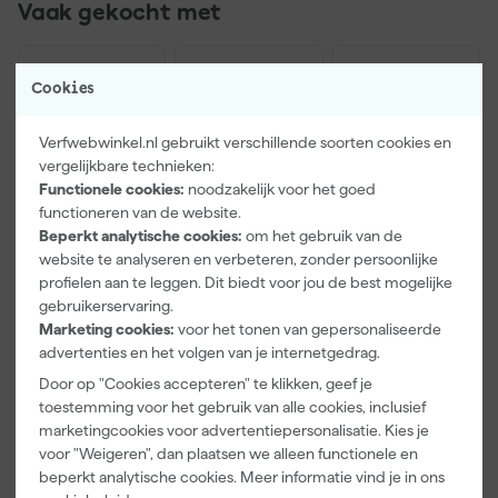
Vaak gekocht met
Cookies
Verfwebwinkel.nl gebruikt verschillende soorten cookies en
vergelijkbare technieken:
Functionele cookies:
noodzakelijk voor het goed
functioneren van de website.
Beperkt analytische cookies:
om het gebruik van de
website te analyseren en verbeteren, zonder persoonlijke
profielen aan te leggen. Dit biedt voor jou de best mogelijke
Paintura
Farrow & Ball
Go!Paint Roll
Lucamax
F&B
And Go
gebruikerservaring.
Washi tape -
Kleurenwaaie
Verfbak -
Marketing cookies:
voor het tonen van gepersonaliseerde
50mx24mm
r
12cm Roller -
advertenties en het volgen van je internetgedrag.
Maandag
Maandag
Maandag
0,5L + 5
bezorgd
bezorgd
bezorgd
Door op "Cookies accepteren" te klikken, geef je
Inzetbakken
toestemming voor het gebruik van alle cookies, inclusief
marketingcookies voor advertentiepersonalisatie. Kies je
Adviesprijs
6,00
voor "Weigeren", dan plaatsen we alleen functionele en
3
,
22
,
3
,
99
00
99
beperkt analytische cookies. Meer informatie vind je in ons
incl. BTW
incl. BTW
incl. BTW