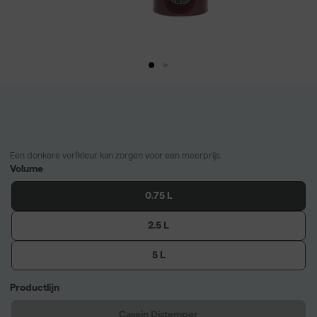
Een donkere verfkleur kan zorgen voor een meerprijs.
Volume
0.75 L
2.5 L
5 L
Productlijn
Casein Distemper