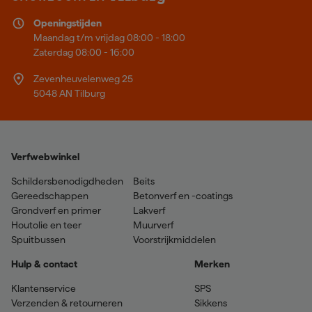
Openingstijden
Maandag t/m vrijdag 08:00 - 18:00
Zaterdag 08:00 - 16:00
Zevenheuvelenweg 25
5048 AN Tilburg
Verfwebwinkel
Schildersbenodigdheden
Beits
Gereedschappen
Betonverf en -coatings
Grondverf en primer
Lakverf
Houtolie en teer
Muurverf
Spuitbussen
Voorstrijkmiddelen
Hulp & contact
Merken
Klantenservice
SPS
Verzenden & retourneren
Sikkens