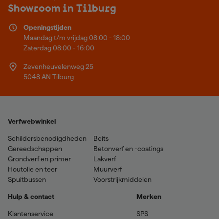
Showroom in Tilburg
Openingstijden
Maandag t/m vrijdag 08:00 - 18:00
Zaterdag 08:00 - 16:00
Zevenheuvelenweg 25
5048 AN Tilburg
Verfwebwinkel
Schildersbenodigdheden
Beits
Gereedschappen
Betonverf en -coatings
Grondverf en primer
Lakverf
Houtolie en teer
Muurverf
Spuitbussen
Voorstrijkmiddelen
Hulp & contact
Merken
Klantenservice
SPS