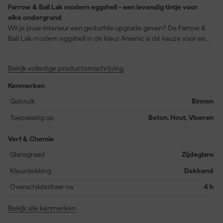
Farrow & Ball Lak modern eggshell - een levendig tintje voor
elke ondergrond
Wil je jouw interieur een gedurfde upgrade geven? De Farrow &
Ball Lak modern eggshell in de kleur Arsenic is dé keuze voor een
indrukwekkende afwerking. Deze halfglanzende, slijtvaste lak is
perfect voor zowel beton als hout en vloeren. De zorgvuldig
Bekijk volledige productomschrijving
samengestelde formule zorgt voor een dekkend resultaat met
een zijdezachte afwerking. Arsenic is een opvallend groene kleur,
Kenmerken
die jouw meubelstukken, voordeur of muren meteen tot leven
brengt. Binnen twee uur stofdroog en na vier uur
Gebruik
Binnen
overschilderbaar, maakt het je klus eenvoudig en snel. Met een
Toepassing op
Beton, Hout, Vloeren
rendement van 12 vierkante meter per liter, is het ook nog eens
efficiënt. Perfect te verwerken met kwast of viltroller, en altijd van
Verf & Chemie
topkwaliteit.
Glansgraad
Zijdeglans
Kleurdekking
Dekkend
Overschilderbaar na
4 h
Bekijk alle kenmerken