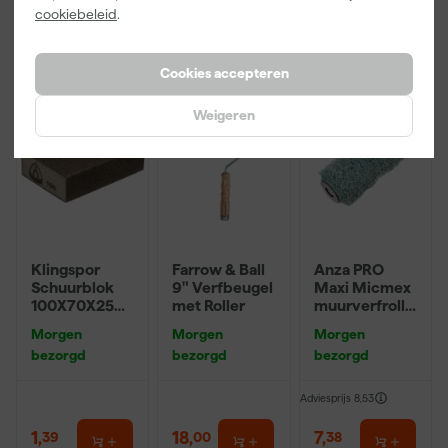
cookiebeleid
.
incl. BTW
incl. BTW
incl. BTW
Cookies accepteren
Weigeren
Klingspor
Farrow & Ball
Anza PRO
Schuurblok
9" Verfbeugel
Maxi Micmex
100X70X25m
met Roller
muurverfrolle
m Sk 500
r - 18cm
Morgen
Morgen
Morgen
P220
bezorgd
bezorgd
bezorgd
Adviesprijs
8,53
1
,
18
,
7
,
39
00
38