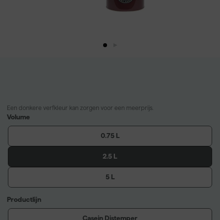
Een donkere verfkleur kan zorgen voor een meerprijs.
Volume
0.75 L
2.5 L
5 L
Productlijn
Casein Distemper