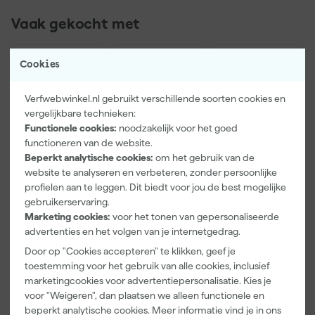
Vaak gekocht met
Cookies
Verfwebwinkel.nl gebruikt verschillende soorten cookies en
vergelijkbare technieken:
Functionele cookies:
noodzakelijk voor het goed
functioneren van de website.
Beperkt analytische cookies:
om het gebruik van de
website te analyseren en verbeteren, zonder persoonlijke
profielen aan te leggen. Dit biedt voor jou de best mogelijke
Paintura
Farrow & Ball
Go!Paint Roll
gebruikerservaring.
Lucamax
F&B
And Go
Marketing cookies:
voor het tonen van gepersonaliseerde
Washi tape -
Kleurenwaaie
Verfbak -
advertenties en het volgen van je internetgedrag.
50mx24mm
r
12cm Roller -
Morgen
Morgen
Morgen
0,5L + 5
Door op "Cookies accepteren" te klikken, geef je
bezorgd
bezorgd
bezorgd
Inzetbakken
toestemming voor het gebruik van alle cookies, inclusief
marketingcookies voor advertentiepersonalisatie. Kies je
Adviesprijs
6,00
voor "Weigeren", dan plaatsen we alleen functionele en
beperkt analytische cookies. Meer informatie vind je in ons
3
,
22
,
3
,
99
00
99