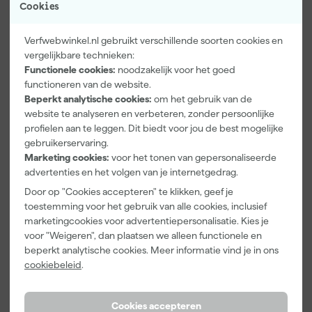
Cookies
Verfwebwinkel.nl gebruikt verschillende soorten cookies en
vergelijkbare technieken:
Functionele cookies:
noodzakelijk voor het goed
Paintura
Farrow & Ball
Go!Paint Roll
functioneren van de website.
Lucamax
F&B
And Go
Beperkt analytische cookies:
om het gebruik van de
Washi tape -
Kleurenwaaie
Verfemmer -
website te analyseren en verbeteren, zonder persoonlijke
50mx24mm
r
18cm Roller -
Morgen
Morgen
Morgen
profielen aan te leggen. Dit biedt voor jou de best mogelijke
8L + 5
bezorgd
bezorgd
bezorgd
gebruikerservaring.
Inzetemmers
en deksel
Marketing cookies:
voor het tonen van gepersonaliseerde
advertenties en het volgen van je internetgedrag.
Adviesprijs
6,00
Door op "Cookies accepteren" te klikken, geef je
3
,
22
,
10
,
99
00
99
toestemming voor het gebruik van alle cookies, inclusief
incl. BTW
incl. BTW
incl. BTW
marketingcookies voor advertentiepersonalisatie. Kies je
voor "Weigeren", dan plaatsen we alleen functionele en
beperkt analytische cookies. Meer informatie vind je in ons
cookiebeleid
.
Cookies accepteren