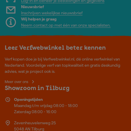
Log-in en beheer je bestellingen en gegevens
Nieuwsbrief
Inschrijven wekelijkse nieuwsbrief
Wij helpen je graag
Neem contact op met één van onze specialisten.
Leer Verfwebwinkel beter kennen
Verf kopen doe je bij Verfwebwinkel.nl, dé online verfwinkel van
Nederland. Voordelige verf van topkwaliteit en gratis deskundig
advies, wat je project ook is.
Meer over ons
Showroom in Tilburg
Openingstijden
Maandag t/m vrijdag 08:00 - 18:00
Zaterdag 08:00 - 16:00
Zevenheuvelenweg 25
5048 AN Tilburg