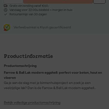
Gratis verzending vanaf €50,-
Vandaag voor 22:00u besteld = morgen in huis
Retourtermijn van 30 dagen
Verfwebwinkel is Kiyoh gecertificeerd
Productinformatie
Productomschrijving
Farrow & Ball Lak modern eggshell: perfect voor beton, hout en
vloeren
Ga je aan de slag met je binnenhuisproject en zoek je een
veelzijdige lak? Dan is de Farrow & Ball Lak modern eggshell
precies wat je nodig hebt. Deze halfglanzende, slijtvaste lak biedt
een stevige finish voor houtwerk, houten vloeren en zelfs
Bekijk volledige productomschrijving
betonnen vloeren, inclusief garages. Deze lak is niet alleen de
stevigste finish van Farrow & Ball, maar hij is ook afwasbaar en