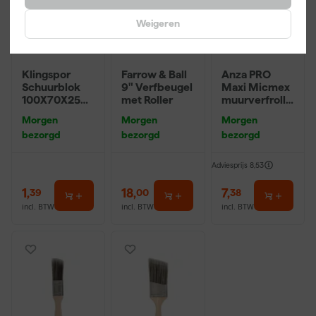
Weigeren
Klingspor
Farrow & Ball
Anza PRO
Schuurblok
9" Verfbeugel
Maxi Micmex
100X70X25m
met Roller
muurverfrolle
m Sk 500
r - 18cm
Morgen
Morgen
Morgen
P220
bezorgd
bezorgd
bezorgd
Adviesprijs
8,53
1
,
18
,
7
,
39
00
38
incl. BTW
incl. BTW
incl. BTW