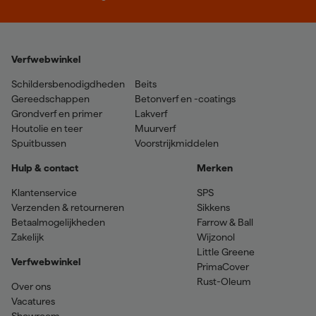
Verfwebwinkel
Schildersbenodigdheden
Beits
Gereedschappen
Betonverf en -coatings
Grondverf en primer
Lakverf
Houtolie en teer
Muurverf
Spuitbussen
Voorstrijkmiddelen
Hulp & contact
Merken
Klantenservice
SPS
Verzenden & retourneren
Sikkens
Betaalmogelijkheden
Farrow & Ball
Zakelijk
Wijzonol
Little Greene
Verfwebwinkel
PrimaCover
Rust-Oleum
Over ons
Vacatures