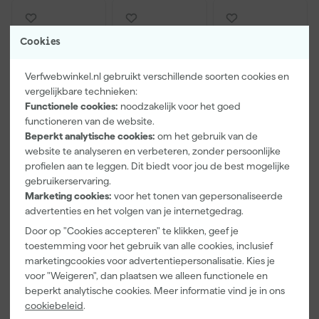
Cookies
Verfwebwinkel.nl gebruikt verschillende soorten cookies en
vergelijkbare technieken:
Functionele cookies:
noodzakelijk voor het goed
functioneren van de website.
Beperkt analytische cookies:
om het gebruik van de
website te analyseren en verbeteren, zonder persoonlijke
Paintura
Farrow & Ball
Go!Paint Roll
Lucamax
F&B
And Go
profielen aan te leggen. Dit biedt voor jou de best mogelijke
Washi tape -
Kleurenwaaie
Verfbak -
gebruikerservaring.
50mx24mm
r
12cm Roller -
Marketing cookies:
voor het tonen van gepersonaliseerde
Morgen
Morgen
Morgen
0,5L + 5
advertenties en het volgen van je internetgedrag.
bezorgd
bezorgd
bezorgd
Inzetbakken
Door op "Cookies accepteren" te klikken, geef je
toestemming voor het gebruik van alle cookies, inclusief
Adviesprijs
6,00
marketingcookies voor advertentiepersonalisatie. Kies je
3
,
22
,
3
,
99
00
99
voor "Weigeren", dan plaatsen we alleen functionele en
incl. BTW
incl. BTW
incl. BTW
beperkt analytische cookies. Meer informatie vind je in ons
cookiebeleid
.