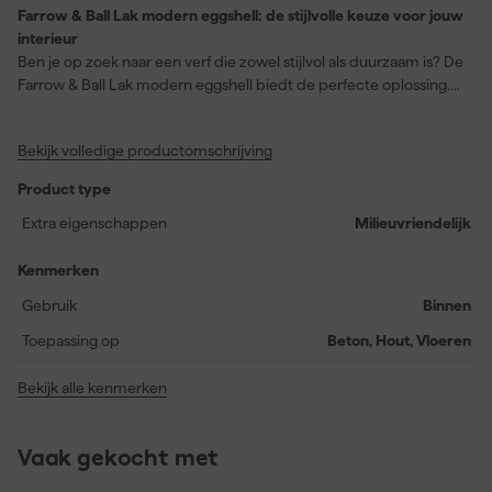
Farrow & Ball Lak modern eggshell: de stijlvolle keuze voor jouw
interieur
Ben je op zoek naar een verf die zowel stijlvol als duurzaam is? De
Farrow & Ball Lak modern eggshell biedt de perfecte oplossing.
Deze halfglanzende, slijtvaste lak is ideaal voor beton, hout en
vloeren, zowel binnen als buiten. Met een uitstekende
Bekijk volledige productomschrijving
kleurdekking zorgt het voor een strakke en hoogwaardige
afwerking. De prachtige kleur French Gray, kleurnummer No. 18,
Product type
heeft ondanks zijn naam een subtiele groene ondertoon,
geïnspireerd door populaire 19e-eeuwse Franse decoratiestijlen.
Extra eigenschappen
Milieuvriendelijk
Het creëert een ontspannen sfeer in elke ruimte en is bijzonder
geschikt voor houtwerk buitenshuis en voordeuren. Bovendien is
Kenmerken
het afwasbaar en afneembaar, waardoor het zeer geschikt is voor
Gebruik
Binnen
intensief gebruik. Met een rendement van 12 vierkante meter per
liter en een stofdroogtijd van slechts 2 uur, is deze verf ook nog
Toepassing op
Beton, Hout, Vloeren
eens praktisch en efficiënt. Kies voor Farrow & Ball Lak modern
eggshell en geniet van een duurzame en stijlvolle afwerking.
Bekijk alle kenmerken
Vaak gekocht met