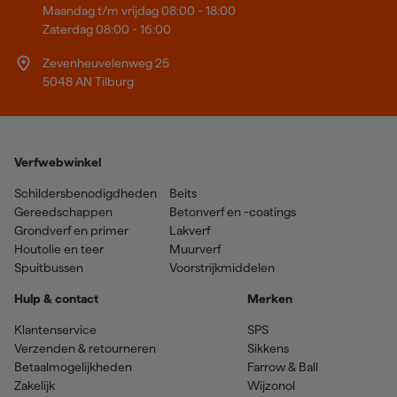
Maandag t/m vrijdag 08:00 - 18:00
Zaterdag 08:00 - 16:00
Zevenheuvelenweg 25
5048 AN Tilburg
Verfwebwinkel
Schildersbenodigdheden
Beits
Gereedschappen
Betonverf en -coatings
Grondverf en primer
Lakverf
Houtolie en teer
Muurverf
Spuitbussen
Voorstrijkmiddelen
Hulp & contact
Merken
Klantenservice
SPS
Verzenden & retourneren
Sikkens
Betaalmogelijkheden
Farrow & Ball
Zakelijk
Wijzonol