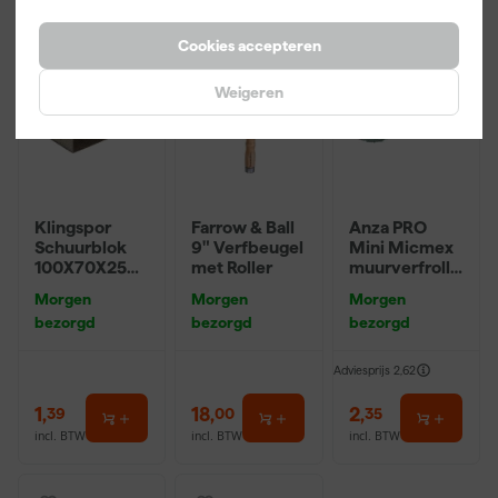
Cookies accepteren
Weigeren
Klingspor
Farrow & Ball
Anza PRO
Schuurblok
9" Verfbeugel
Mini Micmex
100X70X25m
met Roller
muurverfrolle
m Sk 500
r - 10cm
Morgen
Morgen
Morgen
P220
bezorgd
bezorgd
bezorgd
Adviesprijs
2,62
1
,
18
,
2
,
39
00
35
incl. BTW
incl. BTW
incl. BTW