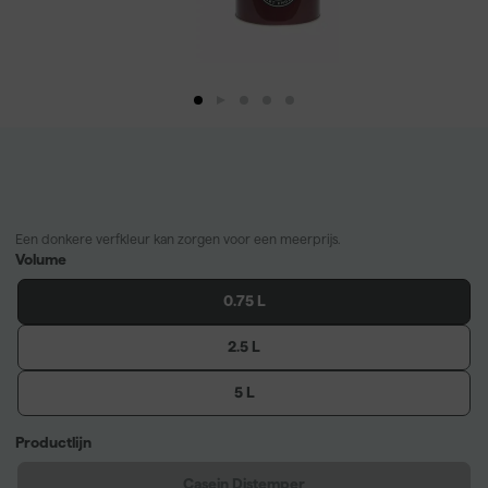
Een donkere verfkleur kan zorgen voor een meerprijs.
Volume
0.75 L
2.5 L
5 L
Productlijn
Casein Distemper