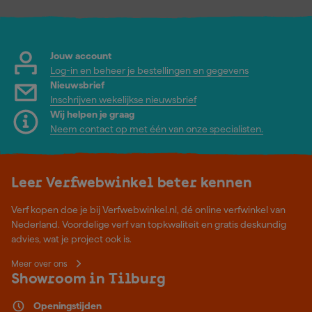
Jouw account
Log-in en beheer je bestellingen en gegevens
Nieuwsbrief
Inschrijven wekelijkse nieuwsbrief
Wij helpen je graag
Neem contact op met één van onze specialisten.
Leer Verfwebwinkel beter kennen
Verf kopen doe je bij Verfwebwinkel.nl, dé online verfwinkel van
Nederland. Voordelige verf van topkwaliteit en gratis deskundig
advies, wat je project ook is.
Meer over ons
Showroom in Tilburg
Openingstijden