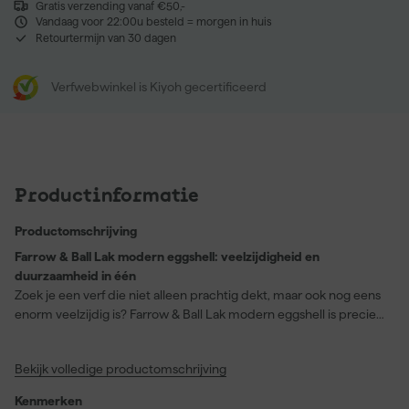
Gratis verzending vanaf €50,-
Vandaag voor 22:00u besteld = morgen in huis
Retourtermijn van 30 dagen
Verfwebwinkel is Kiyoh gecertificeerd
Productinformatie
Productomschrijving
Farrow & Ball Lak modern eggshell: veelzijdigheid en
duurzaamheid in één
Zoek je een verf die niet alleen prachtig dekt, maar ook nog eens
enorm veelzijdig is? Farrow & Ball Lak modern eggshell is precies
wat je nodig hebt. Deze verf is perfect voor beton, hout en
vloeren - of het nu de vloer van je woonkamer of je garage is. De
Bekijk volledige productomschrijving
Green Stone kleur (Nr. 12) biedt een prachtige groene tint die
helemaal dekkend is. Met een rendement van 12 vierkante meter
Kenmerken