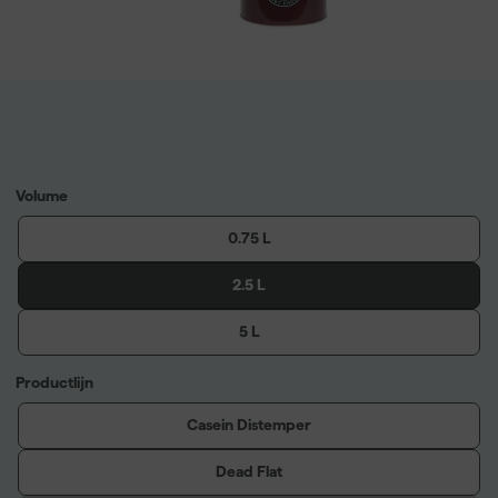
Volume
0.75 L
2.5 L
5 L
Productlijn
Casein Distemper
Dead Flat