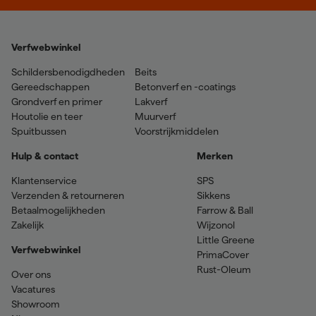
Verfwebwinkel
Schildersbenodigdheden
Beits
Gereedschappen
Betonverf en -coatings
Grondverf en primer
Lakverf
Houtolie en teer
Muurverf
Spuitbussen
Voorstrijkmiddelen
Hulp & contact
Merken
Klantenservice
SPS
Verzenden & retourneren
Sikkens
Betaalmogelijkheden
Farrow & Ball
Zakelijk
Wijzonol
Little Greene
Verfwebwinkel
PrimaCover
Rust-Oleum
Over ons
Vacatures
Showroom