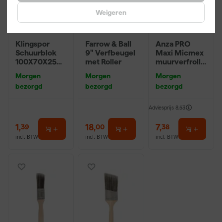
Weigeren
Klingspor
Farrow & Ball
Anza PRO
Schuurblok
9" Verfbeugel
Maxi Micmex
100X70X25m
met Roller
muurverfrolle
m Sk 500
r - 18cm
Morgen
Morgen
Morgen
P220
bezorgd
bezorgd
bezorgd
Adviesprijs
8,53
1
,
18
,
7
,
39
00
38
incl. BTW
incl. BTW
incl. BTW