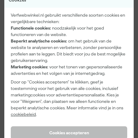
Cookies
Verfwebwinkel.nl gebruikt verschillende soorten cookies en
vergelijkbare technieken:
Functionele cookies:
noodzakelijk voor het goed
Paintura
Farrow & Ball
Go!Paint Roll
functioneren van de website.
Lucamax
F&B
And Go
Beperkt analytische cookies:
om het gebruik van de
Washi tape -
Kleurenwaaie
Verfbak -
50mx24mm
r
12cm Roller -
website te analyseren en verbeteren, zonder persoonlijke
Morgen
Morgen
Morgen
0,5L + 5
profielen aan te leggen. Dit biedt voor jou de best mogelijke
bezorgd
bezorgd
bezorgd
Inzetbakken
gebruikerservaring.
Marketing cookies:
voor het tonen van gepersonaliseerde
Adviesprijs
6,00
advertenties en het volgen van je internetgedrag.
3
,
22
,
3
,
Door op "Cookies accepteren" te klikken, geef je
99
00
99
toestemming voor het gebruik van alle cookies, inclusief
incl. BTW
incl. BTW
incl. BTW
marketingcookies voor advertentiepersonalisatie. Kies je
voor "Weigeren", dan plaatsen we alleen functionele en
beperkt analytische cookies. Meer informatie vind je in ons
cookiebeleid
.
Cookies accepteren