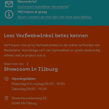
Nieuwsbrief
Inschrijven wekelijkse nieuwsbrief
Wij helpen je graag
Neem contact op met één van onze specialisten.
Leer Verfwebwinkel beter kennen
Verf kopen doe je bij Verfwebwinkel.nl, dé online verfwinkel van
Nederland. Voordelige verf van topkwaliteit en gratis deskundig
advies, wat je project ook is.
Meer over ons
Showroom in Tilburg
Openingstijden
Maandag t/m vrijdag 08:00 - 18:00
Zaterdag 08:00 - 16:00
Zevenheuvelenweg 25
5048 AN Tilburg