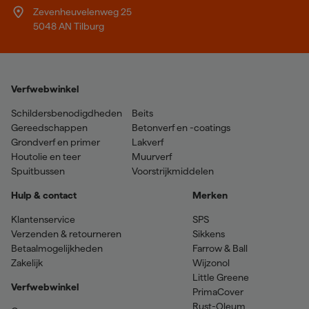
Zevenheuvelenweg 25
5048 AN Tilburg
Verfwebwinkel
Schildersbenodigdheden
Beits
Gereedschappen
Betonverf en -coatings
Grondverf en primer
Lakverf
Houtolie en teer
Muurverf
Spuitbussen
Voorstrijkmiddelen
Hulp & contact
Merken
Klantenservice
SPS
Verzenden & retourneren
Sikkens
Betaalmogelijkheden
Farrow & Ball
Zakelijk
Wijzonol
Little Greene
Verfwebwinkel
PrimaCover
Rust-Oleum