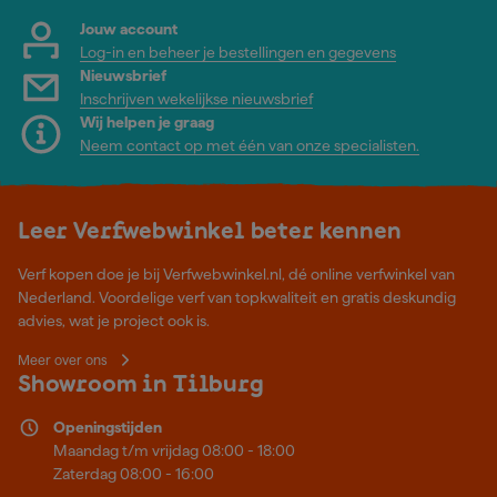
Jouw account
Log-in en beheer je bestellingen en gegevens
Nieuwsbrief
Inschrijven wekelijkse nieuwsbrief
Wij helpen je graag
Neem contact op met één van onze specialisten.
Leer Verfwebwinkel beter kennen
Verf kopen doe je bij Verfwebwinkel.nl, dé online verfwinkel van
Nederland. Voordelige verf van topkwaliteit en gratis deskundig
advies, wat je project ook is.
Meer over ons
Showroom in Tilburg
Openingstijden
Maandag t/m vrijdag 08:00 - 18:00
Zaterdag 08:00 - 16:00