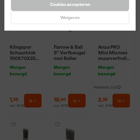
Cookies accepteren
Weigeren
Klingspor
Farrow & Ball
Anza PRO
Schuurblok
9" Verfbeugel
Mini Micmex
100X70X25m
met Roller
muurverfrolle
m Sk 500
r - 10cm
Morgen
Morgen
Morgen
P220
bezorgd
bezorgd
bezorgd
Adviesprijs
2,62
1
,
18
,
2
,
39
00
35
incl. BTW
incl. BTW
incl. BTW