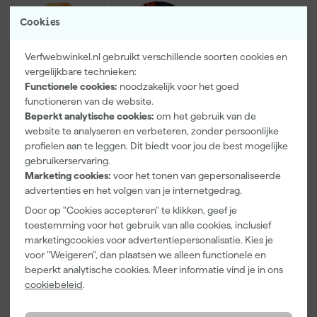
Cookies
Verfwebwinkel.nl gebruikt verschillende soorten cookies en
vergelijkbare technieken:
Functionele cookies:
noodzakelijk voor het goed
functioneren van de website.
Paintura
Farrow & Ball
Go!Paint Roll
Beperkt analytische cookies:
om het gebruik van de
Lucamax
F&B
And Go
website te analyseren en verbeteren, zonder persoonlijke
Washi tape -
Kleurenwaaie
Verfbak -
profielen aan te leggen. Dit biedt voor jou de best mogelijke
50mx24mm
r
12cm Roller -
Morgen
Morgen
Morgen
gebruikerservaring.
0,5L + 5
bezorgd
bezorgd
bezorgd
Marketing cookies:
voor het tonen van gepersonaliseerde
Inzetbakken
advertenties en het volgen van je internetgedrag.
Adviesprijs
6,00
Door op "Cookies accepteren" te klikken, geef je
toestemming voor het gebruik van alle cookies, inclusief
3
,
22
,
3
,
99
00
99
marketingcookies voor advertentiepersonalisatie. Kies je
incl. BTW
incl. BTW
incl. BTW
voor "Weigeren", dan plaatsen we alleen functionele en
beperkt analytische cookies. Meer informatie vind je in ons
cookiebeleid
.