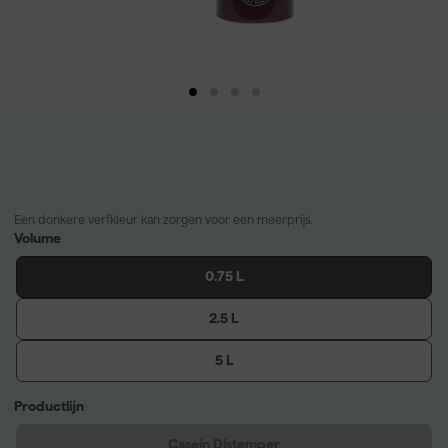
Een donkere verfkleur kan zorgen voor een meerprijs.
Volume
0.75 L
2.5 L
5 L
Productlijn
Casein Distemper