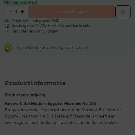
Morgen bezorgd
In winkelwagen
Gratis verzending vanaf €50,-
Vandaag voor 22:00u besteld = morgen in huis
Retourtermijn van 30 dagen
Verfwebwinkel is Kiyoh gecertificeerd
Productinformatie
Productomschrijving
Farrow & Ball Modern Eggshell Marmelo No. 316
Breng een warme sfeer in je huis met de Farrow & Ball Modern
Eggshell Marmelo No. 316. Deze schitterende lak heeft een
levendige oranje tint die zijn inspiratie vindt in de marmelo-
kweepeer, perfect te combineren met kleuren als Etruscan Red
en Mahogany. Ontwikkeld voor hout, metaal en beton, is deze