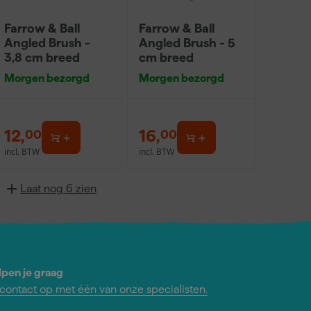
Farrow & Ball
Farrow & Ball
Angled Brush -
Angled Brush - 5
3,8 cm breed
cm breed
Morgen bezorgd
Morgen bezorgd
12
,
16
,
00
00
incl. BTW
incl. BTW
Laat nog 6 zien
lpen je graag
ontact op met één van onze specialisten.