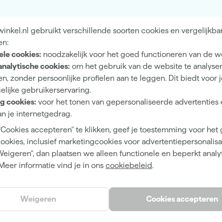
Zijdeglans
nkel.nl gebruikt verschillende soorten cookies en vergelijkba
Dekkend
en:
4 h
ele cookies:
noodzakelijk voor het goed functioneren van de w
analytische cookies:
om het gebruik van de website te analyse
12 m²/l
n, zonder persoonlijke profielen aan te leggen. Dit biedt voor 
elijke gebruikerservaring.
2 h
g cookies:
voor het tonen van gepersonaliseerde advertenties 
Waterbasis (acryl)
n je internetgedrag.
Kwast, Viltroller
"Cookies accepteren" te klikken, geef je toestemming voor het
cookies, inclusief marketingcookies voor advertentiepersonalisat
Weigeren", dan plaatsen we alleen functionele en beperkt analy
Meer informatie vind je in ons
cookiebeleid
.
Skimming Stone
Weigeren
Cookies accepteren
Paars
Pelt