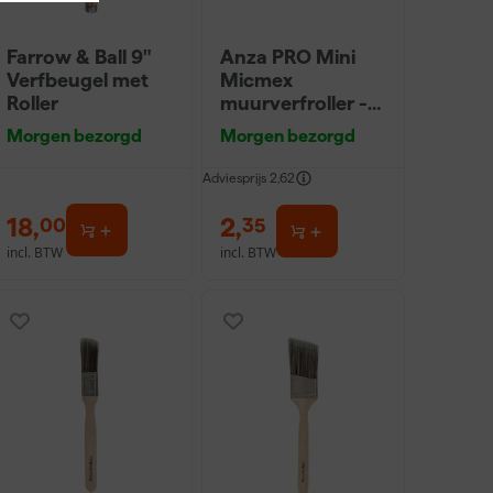
Farrow & Ball 9"
Anza PRO Mini
Verfbeugel met
Micmex
Roller
muurverfroller -
10cm
Morgen bezorgd
Morgen bezorgd
Adviesprijs
2,62
18
,
2
,
00
35
incl. BTW
incl. BTW