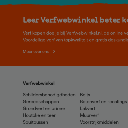
Leer Verfwebwinkel beter 
Verf kopen doe je bij Verfwebwinkel.nl, dé online v
Voordelige verf van topkwaliteit en gratis deskundig
Meer over ons
Verfwebwinkel
Schildersbenodigdheden
Beits
Gereedschappen
Betonverf en -coatings
Grondverf en primer
Lakverf
Houtolie en teer
Muurverf
Spuitbussen
Voorstrijkmiddelen