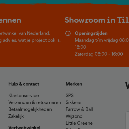
kennen
Showroom in Ti
erfwinkel van Nederland.
Openingstijden
 advies, wat je project ook is.
Maandag t/m vrijdag 08:0
18:00
Zaterdag 08:00 - 16:00
Hulp & contact
Merken
Klantenservice
SPS
Verzenden & retourneren
Sikkens
Betaalmogelijkheden
Farrow & Ball
Zakelijk
Wijzonol
Little Greene
Verfwebwinkel