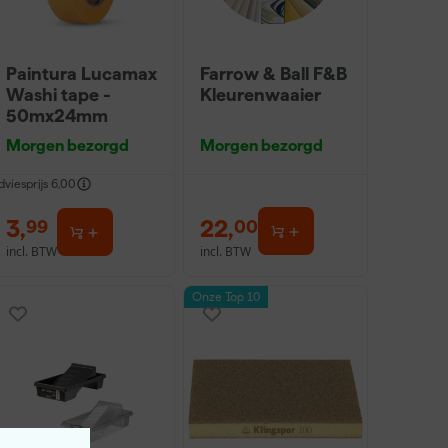
Paintura Lucamax
Farrow & Ball F&B
Washi tape -
Kleurenwaaier
50mx24mm
Morgen bezorgd
Morgen bezorgd
dviesprijs
6,00
3
,
22
,
99
00
incl. BTW
incl. BTW
Onze Top 10