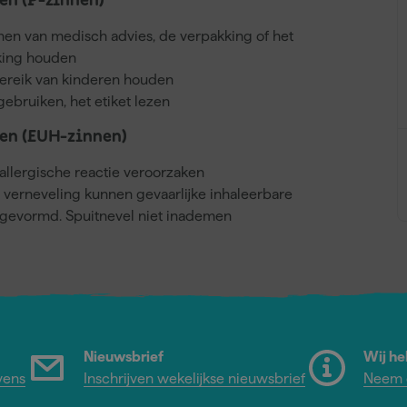
n (P-zinnen)
nnen van medisch advies, de verpakking of het
kking houden
bereik van kinderen houden
gebruiken, het etiket lezen
en (EUH-zinnen)
llergische reactie veroorzaken
j verneveling kunnen gevaarlijke inhaleerbare
gevormd. Spuitnevel niet inademen
Nieuwsbrief
Wij he
vens
Inschrijven wekelijkse nieuwsbrief
Neem c