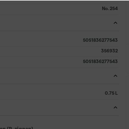
No. 254
5051836277543
356932
5051836277543
0.75 L