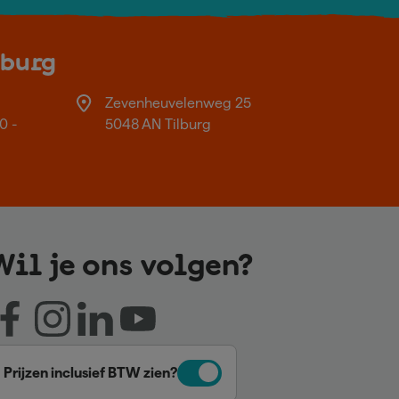
lburg
Zevenheuvelenweg 25
0 -
5048 AN Tilburg
Wil je ons volgen?
Prijzen inclusief BTW zien?