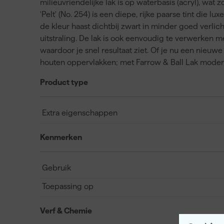
milieuvriendelijke lak is op waterbasis (acryl), wa
'Pelt' (No. 254) is een diepe, rijke paarse tint die lux
de kleur haast dichtbij zwart in minder goed verlic
uitstraling. De lak is ook eenvoudig te verwerken met
waardoor je snel resultaat ziet. Of je nu een nieuw
houten oppervlakken; met Farrow & Ball Lak modern e
Product type
Extra eigenschappen
Kenmerken
Gebruik
Toepassing op
Verf & Chemie