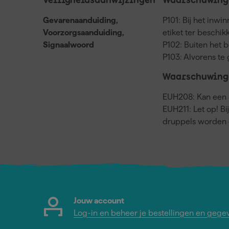
Veiligheidsaanwijzingen
Waarschuwinge
Gevarenaanduiding,
P101: Bij het inwi
Voorzorgsaanduiding,
etiket ter beschi
Signaalwoord
P102: Buiten het 
P103: Alvorens te 
Waarschuwing
EUH208: Kan een a
EUH211: Let op! Bi
druppels worden 
Jouw account
Log-in en beheer je bestellingen en gege