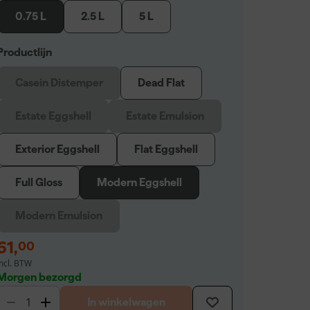
0.75 L
2.5 L
5 L
Productlijn
Casein Distemper
Dead Flat
Estate Eggshell
Estate Emulsion
Exterior Eggshell
Flat Eggshell
Full Gloss
Modern Eggshell
Modern Emulsion
61
,
00
incl. BTW
Morgen bezorgd
In winkelwagen