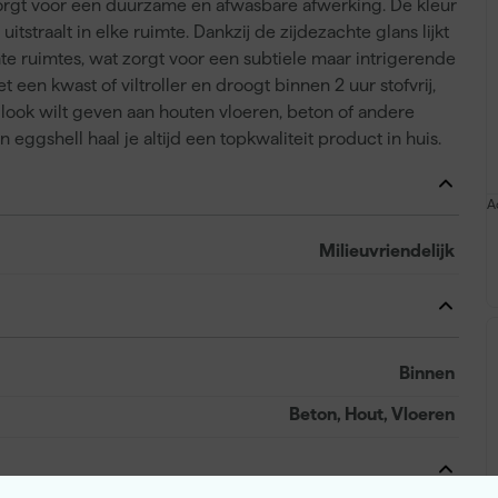
t zorgt voor een duurzame en afwasbare afwerking. De kleur
e uitstraalt in elke ruimte. Dankzij de zijdezachte glans lijkt
hte ruimtes, wat zorgt voor een subtiele maar intrigerende
 een kwast of viltroller en droogt binnen 2 uur stofvrij,
e look wilt geven aan houten vloeren, beton of andere
ggshell haal je altijd een topkwaliteit product in huis.
A
Milieuvriendelijk
Binnen
Beton, Hout, Vloeren