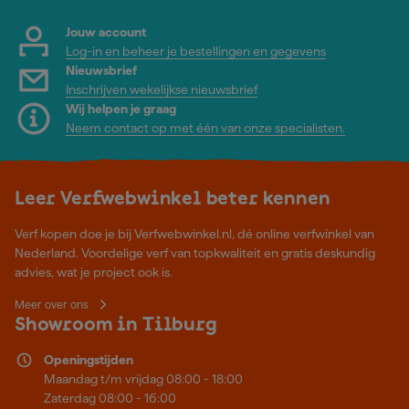
Jouw account
Log-in en beheer je bestellingen en gegevens
Nieuwsbrief
Inschrijven wekelijkse nieuwsbrief
Wij helpen je graag
Neem contact op met één van onze specialisten.
Leer Verfwebwinkel beter kennen
Verf kopen doe je bij Verfwebwinkel.nl, dé online verfwinkel van
Nederland. Voordelige verf van topkwaliteit en gratis deskundig
advies, wat je project ook is.
Meer over ons
Showroom in Tilburg
Openingstijden
Maandag t/m vrijdag 08:00 - 18:00
Zaterdag 08:00 - 16:00