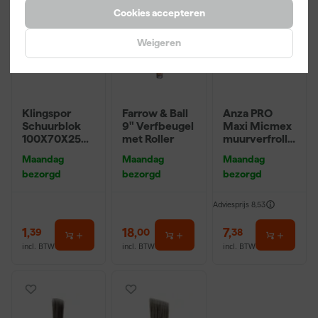
Cookies accepteren
Weigeren
Klingspor
Farrow & Ball
Anza PRO
Schuurblok
9" Verfbeugel
Maxi Micmex
100X70X25m
met Roller
muurverfrolle
m Sk 500
r - 18cm
Maandag
Maandag
Maandag
P220
bezorgd
bezorgd
bezorgd
Adviesprijs
8,53
1
,
18
,
7
,
39
00
38
incl. BTW
incl. BTW
incl. BTW