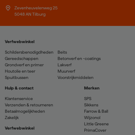
Zevenheuvelenweg 25
5048 AN Tilburg
Verfwebwinkel
Schildersbenodigdheden
Beits
Gereedschappen
Betonverf en -coatings
Grondverf en primer
Lakverf
Houtolie en teer
Muurverf
Spuitbussen
Voorstrijkmiddelen
Hulp & contact
Merken
Klantenservice
SPS
Verzenden & retourneren
Sikkens
Betaalmogelijkheden
Farrow & Ball
Zakelijk
Wijzonol
Little Greene
Verfwebwinkel
PrimaCover