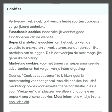
Cookies
Verfwebwinkel.nl gebruikt verschillende soorten cookies en
vergelijkbare technieken:
Functionele cookies:
noodzakelijk voor het goed
functioneren van de website.
Beperkt analytische cookies:
om het gebruik van de
Paintura
Farrow & Ball
Go!Paint Roll
Lucamax
F&B
And Go
website te analyseren en verbeteren, zonder persoonlijke
Washi tape -
Kleurenwaaie
Verfbak -
profielen aan te leggen. Dit biedt voor jou de best mogelijke
50mx24mm
r
12cm Roller -
gebruikerservaring.
Maandag
Maandag
Maandag
0,5L + 5
Marketing cookies:
voor het tonen van gepersonaliseerde
bezorgd
bezorgd
bezorgd
Inzetbakken
advertenties en het volgen van je internetgedrag.
Adviesprijs
6,00
Door op "Cookies accepteren" te klikken, geef je
toestemming voor het gebruik van alle cookies, inclusief
3
,
22
,
3
,
99
00
99
marketingcookies voor advertentiepersonalisatie. Kies je
incl. BTW
incl. BTW
incl. BTW
voor "Weigeren", dan plaatsen we alleen functionele en
beperkt analytische cookies. Meer informatie vind je in ons
cookiebeleid
.