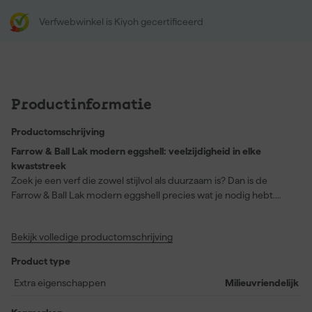
Verfwebwinkel is Kiyoh gecertificeerd
Productinformatie
Productomschrijving
Farrow & Ball Lak modern eggshell: veelzijdigheid in elke
kwaststreek
Zoek je een verf die zowel stijlvol als duurzaam is? Dan is de
Farrow & Ball Lak modern eggshell precies wat je nodig hebt.
Deze halfglanzende, slijtvaste verf is perfect voor toepassingen
op beton, hout en vloeren – inclusief die van je garage! Met zijn
Bekijk volledige productomschrijving
dekkende kracht en de zachte, neutrale tint van Roasted
Macadamia voeg je een warme, uitnodigende sfeer toe aan elke
Product type
ruimte. Dankzij de milieuvriendelijke waterbasis en de
mogelijkheid om het met kwast of viltroller aan te brengen, is dit
Extra eigenschappen
Milieuvriendelijk
echt een gebruiksvriendelijke keuze. En het mooiste? Na slechts
2 uur is de lak stofdroog en kun je na 4 uur al een nieuwe laag