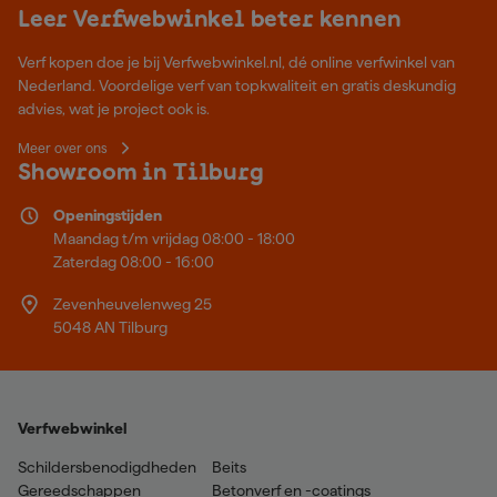
Leer Verfwebwinkel beter kennen
Verf kopen doe je bij Verfwebwinkel.nl, dé online verfwinkel van
Nederland. Voordelige verf van topkwaliteit en gratis deskundig
advies, wat je project ook is.
Meer over ons
Showroom in Tilburg
Openingstijden
Maandag t/m vrijdag 08:00 - 18:00
Zaterdag 08:00 - 16:00
Zevenheuvelenweg 25
5048 AN Tilburg
Verfwebwinkel
Schildersbenodigdheden
Beits
Gereedschappen
Betonverf en -coatings