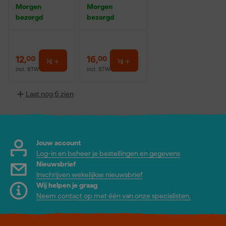
breed
Morgen
Morgen
bezorgd
bezorgd
12
,
16
,
00
00
incl. BTW
incl. BTW
Laat nog 6 zien
Jouw account
Log-in en beheer je bestellingen en gegevens
Nieuwsbrief
Inschrijven wekelijkse nieuwsbrief
Wij helpen je graag
Neem contact op met één van onze specialisten.