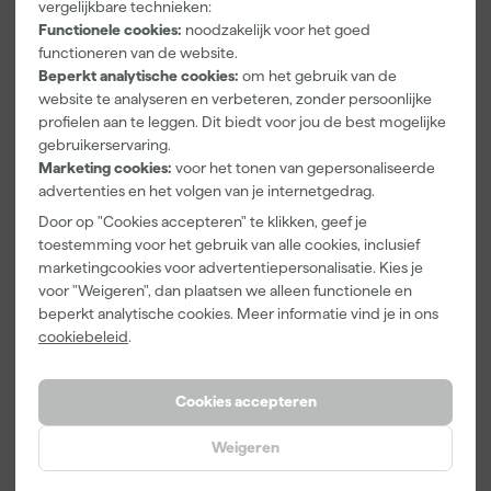
vergelijkbare technieken:
Washi tape -
Kleurenwaaie
Verfbak -
50mx24mm
r
12cm Roller -
Functionele cookies:
noodzakelijk voor het goed
Morgen
Morgen
Morgen
0,5L + 5
functioneren van de website.
bezorgd
bezorgd
bezorgd
Inzetbakken
Beperkt analytische cookies:
om het gebruik van de
website te analyseren en verbeteren, zonder persoonlijke
Adviesprijs
6,00
profielen aan te leggen. Dit biedt voor jou de best mogelijke
gebruikerservaring.
3
,
22
,
3
,
99
00
99
Marketing cookies:
voor het tonen van gepersonaliseerde
incl. BTW
incl. BTW
incl. BTW
advertenties en het volgen van je internetgedrag.
Door op "Cookies accepteren" te klikken, geef je
Onze Top 10
toestemming voor het gebruik van alle cookies, inclusief
marketingcookies voor advertentiepersonalisatie. Kies je
voor "Weigeren", dan plaatsen we alleen functionele en
beperkt analytische cookies. Meer informatie vind je in ons
cookiebeleid
.
Cookies accepteren
Klingspor
Farrow & Ball
Anza PRO
Weigeren
schuurblok
9" Verfbeugel
Maxi Micmex
96x123mm
met Roller
muurverfrolle