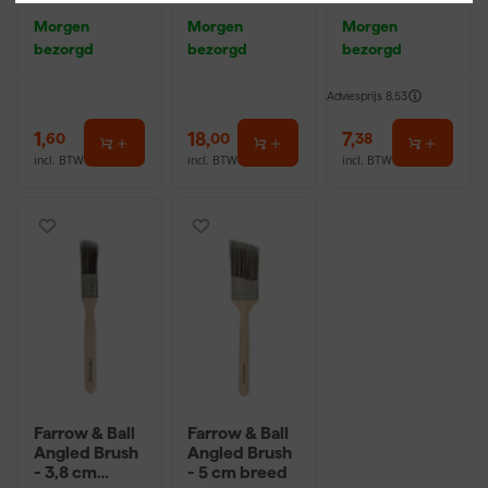
P220
r - 18cm
Morgen
Morgen
Morgen
bezorgd
bezorgd
bezorgd
Adviesprijs
8,53
1
,
18
,
7
,
60
00
38
incl. BTW
incl. BTW
incl. BTW
Farrow & Ball
Farrow & Ball
Angled Brush
Angled Brush
- 3,8 cm
- 5 cm breed