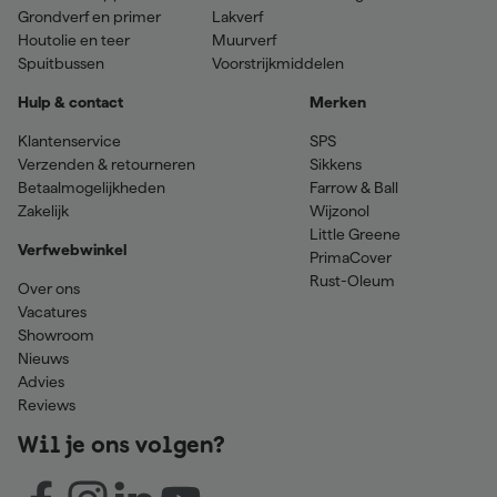
Grondverf en primer
Lakverf
Houtolie en teer
Muurverf
Spuitbussen
Voorstrijkmiddelen
Hulp & contact
Merken
Klantenservice
SPS
Verzenden & retourneren
Sikkens
Betaalmogelijkheden
Farrow & Ball
Zakelijk
Wijzonol
Little Greene
Verfwebwinkel
PrimaCover
Rust-Oleum
Over ons
Vacatures
Showroom
Nieuws
Advies
Reviews
Wil je ons volgen?