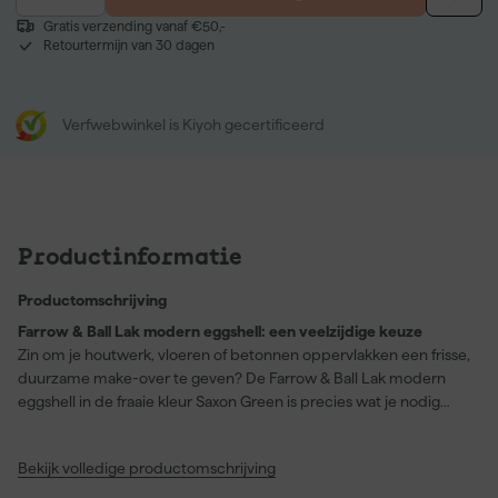
Gratis verzending vanaf €50,-
Retourtermijn van 30 dagen
Verfwebwinkel is Kiyoh gecertificeerd
Productinformatie
Productomschrijving
Farrow & Ball Lak modern eggshell: een veelzijdige keuze
Zin om je houtwerk, vloeren of betonnen oppervlakken een frisse,
duurzame make-over te geven? De Farrow & Ball Lak modern
eggshell in de fraaie kleur Saxon Green is precies wat je nodig
hebt. Deze verf, met kleurnummer No. 80, biedt een
halfglanzende, slijtvaste finish die niet alleen mooi oogt maar ook
Bekijk volledige productomschrijving
robuust is. Perfect voor binnen, of het nu gaat om je houten
meubels of zelfs de garagevloer. Dankzij de dekkende kleur en