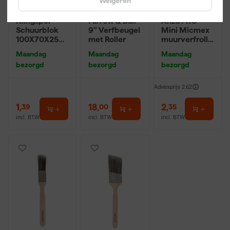
Weigeren
Klingspor
Farrow & Ball
Anza PRO
Schuurblok
9" Verfbeugel
Mini Micmex
100X70X25m
met Roller
muurverfrolle
m Sk 500
r - 10cm
Maandag
Maandag
Maandag
P220
bezorgd
bezorgd
bezorgd
Adviesprijs
2,62
1
,
18
,
2
,
39
00
35
incl. BTW
incl. BTW
incl. BTW