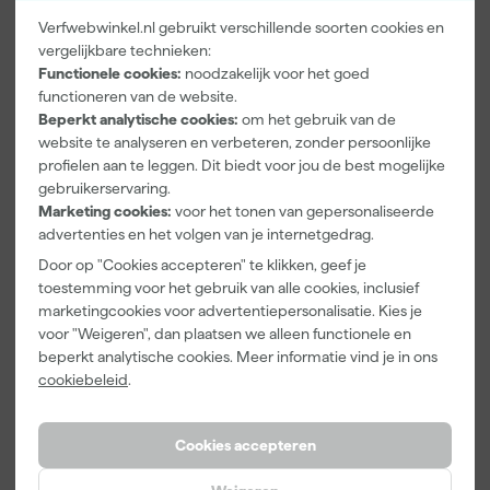
Verfwebwinkel.nl gebruikt verschillende soorten cookies en
vergelijkbare technieken:
Paintura
Farrow & Ball
Go!Paint Roll
Functionele cookies:
noodzakelijk voor het goed
Lucamax
F&B
And Go
Washi tape -
Kleurenwaaie
Verfbak -
functioneren van de website.
50mx24mm
r
12cm Roller -
Beperkt analytische cookies:
om het gebruik van de
Maandag
Maandag
Maandag
0,5L + 5
website te analyseren en verbeteren, zonder persoonlijke
bezorgd
bezorgd
bezorgd
Inzetbakken
profielen aan te leggen. Dit biedt voor jou de best mogelijke
gebruikerservaring.
Adviesprijs
6,00
Marketing cookies:
voor het tonen van gepersonaliseerde
advertenties en het volgen van je internetgedrag.
3
,
22
,
3
,
99
00
99
incl. BTW
incl. BTW
incl. BTW
Door op "Cookies accepteren" te klikken, geef je
toestemming voor het gebruik van alle cookies, inclusief
marketingcookies voor advertentiepersonalisatie. Kies je
voor "Weigeren", dan plaatsen we alleen functionele en
beperkt analytische cookies. Meer informatie vind je in ons
cookiebeleid
.
Cookies accepteren