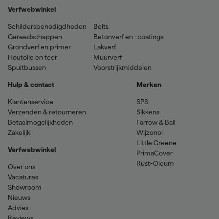
Verfwebwinkel
Schildersbenodigdheden
Beits
Gereedschappen
Betonverf en -coatings
Grondverf en primer
Lakverf
Houtolie en teer
Muurverf
Spuitbussen
Voorstrijkmiddelen
Hulp & contact
Merken
Klantenservice
SPS
Verzenden & retourneren
Sikkens
Betaalmogelijkheden
Farrow & Ball
Zakelijk
Wijzonol
Little Greene
Verfwebwinkel
PrimaCover
Rust-Oleum
Over ons
Vacatures
Showroom
Nieuws
Advies
Reviews