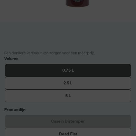
Een donkere verfkleur kan zorgen voor een meerprijs.
Volume
0.75 L
2.5 L
5 L
Productlijn
Casein Distemper
Dead Flat