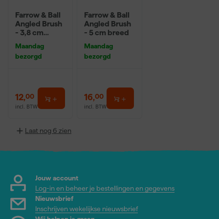
Farrow & Ball
Farrow & Ball
Angled Brush
Angled Brush
- 3,8 cm
- 5 cm breed
breed
Maandag
Maandag
bezorgd
bezorgd
12
,
16
,
00
00
incl. BTW
incl. BTW
Laat nog 6 zien
Jouw account
Log-in en beheer je bestellingen en gegevens
Nieuwsbrief
Inschrijven wekelijkse nieuwsbrief
Wij helpen je graag