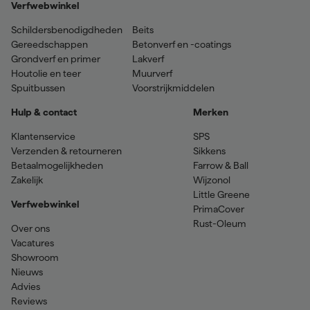
Verfwebwinkel
Schildersbenodigdheden
Beits
Gereedschappen
Betonverf en -coatings
Grondverf en primer
Lakverf
Houtolie en teer
Muurverf
Spuitbussen
Voorstrijkmiddelen
Hulp & contact
Merken
Klantenservice
SPS
Verzenden & retourneren
Sikkens
Betaalmogelijkheden
Farrow & Ball
Zakelijk
Wijzonol
Little Greene
Verfwebwinkel
PrimaCover
Rust-Oleum
Over ons
Vacatures
Showroom
Nieuws
Advies
Reviews