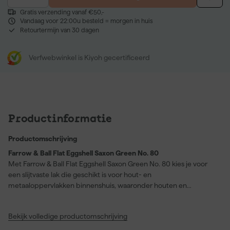
Gratis verzending vanaf €50,-
Vandaag voor 22:00u besteld = morgen in huis
Retourtermijn van 30 dagen
Verfwebwinkel is Kiyoh gecertificeerd
Productinformatie
Productomschrijving
Farrow & Ball Flat Eggshell Saxon Green No. 80
Met Farrow & Ball Flat Eggshell Saxon Green No. 80 kies je voor
een slijtvaste lak die geschikt is voor hout- en
metaaloppervlakken binnenshuis, waaronder houten en
betonnen vloeren, keukenkastjes en badkamermeubelen. Je
profiteert van een sterke, duurzame afwerking met een mooie
Bekijk volledige productomschrijving
eiglans afwerking (20% glans) en een schrobklasse 1, waardoor
oppervlakken eenvoudig schoon te maken zijn en langer hun