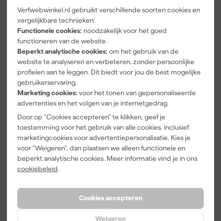
Verfwebwinkel.nl gebruikt verschillende soorten cookies en
Farrow & Ball
Go!Paint Roll
Klingspor
vergelijkbare technieken:
F&B
And Go
Schuurblok
Functionele cookies:
noodzakelijk voor het goed
Kleurenwaaie
Verfbak -
100X70X25m
functioneren van de website.
r
12cm Roller -
m Sk 500
Morgen
Morgen
Morgen
Beperkt analytische cookies:
om het gebruik van de
0,5L + 5
P220
bezorgd
bezorgd
bezorgd
website te analyseren en verbeteren, zonder persoonlijke
Inzetbakken
profielen aan te leggen. Dit biedt voor jou de best mogelijke
gebruikerservaring.
Marketing cookies:
voor het tonen van gepersonaliseerde
22
,
3
,
1
,
00
99
39
advertenties en het volgen van je internetgedrag.
incl. BTW
incl. BTW
incl. BTW
Door op "Cookies accepteren" te klikken, geef je
toestemming voor het gebruik van alle cookies, inclusief
marketingcookies voor advertentiepersonalisatie. Kies je
voor "Weigeren", dan plaatsen we alleen functionele en
beperkt analytische cookies. Meer informatie vind je in ons
cookiebeleid
.
Cookies accepteren
Weigeren