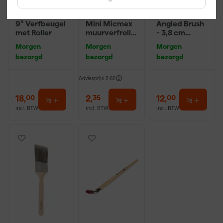
Farrow & Ball
Anza PRO
Farrow & Ball
9" Verfbeugel
Mini Micmex
Angled Brush
met Roller
muurverfrolle
- 3,8 cm
r - 10cm
breed
Morgen
Morgen
Morgen
bezorgd
bezorgd
bezorgd
Adviesprijs
2,62
18
,
2
,
12
,
00
35
00
incl. BTW
incl. BTW
incl. BTW