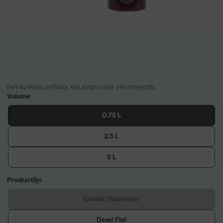
Een donkere verfkleur kan zorgen voor een meerprijs.
Volume
0.75 L
2.5 L
5 L
Productlijn
Casein Distemper
Dead Flat