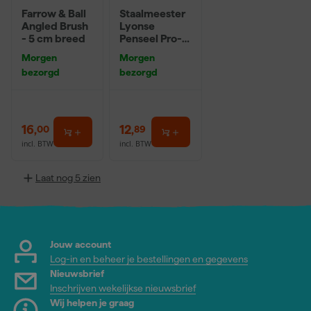
Farrow & Ball
Staalmeester
Angled Brush
Lyonse
- 5 cm breed
Penseel Pro-
Hybrid 2024 -
Morgen
Morgen
16
bezorgd
bezorgd
16
,
12
,
00
89
incl. BTW
incl. BTW
Laat nog 5 zien
Jouw account
Log-in en beheer je bestellingen en gegevens
Nieuwsbrief
Inschrijven wekelijkse nieuwsbrief
Wij helpen je graag