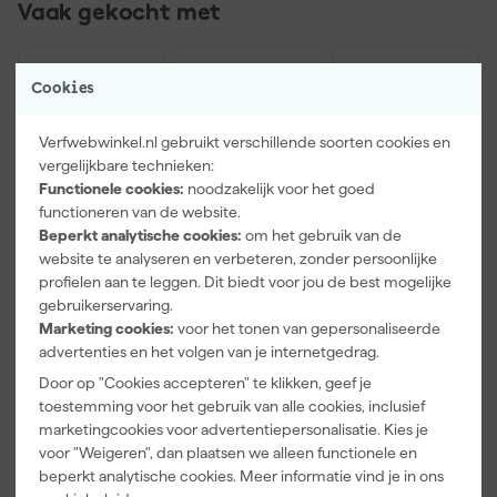
Vaak gekocht met
Cookies
Verfwebwinkel.nl gebruikt verschillende soorten cookies en
vergelijkbare technieken:
Functionele cookies:
noodzakelijk voor het goed
functioneren van de website.
Beperkt analytische cookies:
om het gebruik van de
website te analyseren en verbeteren, zonder persoonlijke
profielen aan te leggen. Dit biedt voor jou de best mogelijke
Paintura
Farrow & Ball
Go!Paint Roll
Lucamax
F&B
And Go
gebruikerservaring.
Washi tape -
Kleurenwaaie
Verfbak -
Marketing cookies:
voor het tonen van gepersonaliseerde
50mx24mm
r
12cm Roller -
advertenties en het volgen van je internetgedrag.
Morgen
Morgen
Morgen
0,5L + 5
bezorgd
bezorgd
bezorgd
Door op "Cookies accepteren" te klikken, geef je
Inzetbakken
toestemming voor het gebruik van alle cookies, inclusief
marketingcookies voor advertentiepersonalisatie. Kies je
Adviesprijs
6,00
voor "Weigeren", dan plaatsen we alleen functionele en
3
,
22
,
3
,
99
00
99
beperkt analytische cookies. Meer informatie vind je in ons
incl. BTW
incl. BTW
incl. BTW