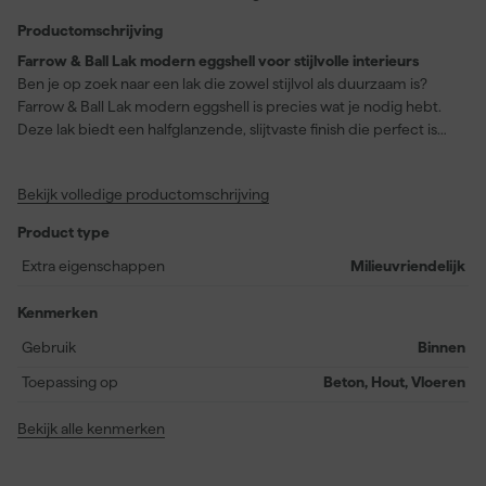
Productomschrijving
Farrow & Ball Lak modern eggshell voor stijlvolle interieurs
Ben je op zoek naar een lak die zowel stijlvol als duurzaam is?
Farrow & Ball Lak modern eggshell is precies wat je nodig hebt.
Deze lak biedt een halfglanzende, slijtvaste finish die perfect is
voor beton, hout en zelfs vloeren, inclusief garages. Met een
indrukwekkende kleurdekking is deze lak helemaal dekkend in
Bekijk volledige productomschrijving
de elegante kleur 'String', een aardachtige crèmekleur met een
subtiele groene ondertoon. Het heeft kleurnummer No. 8 bij de
Product type
leverancier. Elke liter van deze lak behandelt ongeveer 12
vierkante meter en is stofdroog na slechts twee uur. Je kunt het al
Extra eigenschappen
Milieuvriendelijk
na vier uur overschilderen. Gebruik een kwast of viltroller voor het
beste resultaat en geniet van de milieuvriendelijke
Kenmerken
eigenschappen van deze waterbasis (acryl) lak. Farrow & Ball
Gebruik
Binnen
Modern Eggshell is niet alleen afwasbaar en afneembaar, maar
het brengt ook een vleugje verfijning naar elk interieur.
Toepassing op
Beton, Hout, Vloeren
Bekijk alle kenmerken