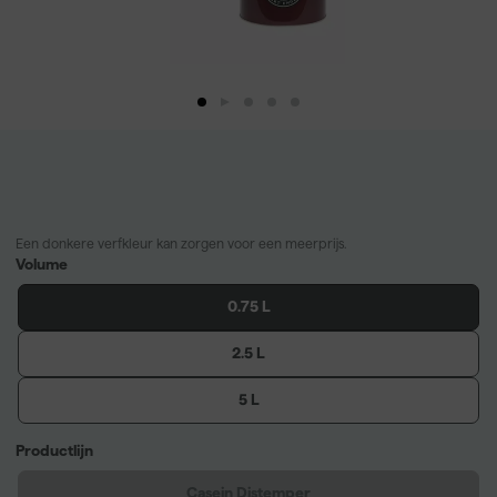
Een donkere verfkleur kan zorgen voor een meerprijs.
Volume
0.75 L
2.5 L
5 L
Productlijn
Casein Distemper