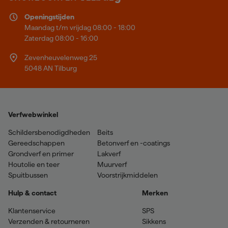
Openingstijden
Maandag t/m vrijdag 08:00 - 18:00
Zaterdag 08:00 - 16:00
Zevenheuvelenweg 25
5048 AN Tilburg
Verfwebwinkel
Schildersbenodigdheden
Beits
Gereedschappen
Betonverf en -coatings
Grondverf en primer
Lakverf
Houtolie en teer
Muurverf
Spuitbussen
Voorstrijkmiddelen
Hulp & contact
Merken
Klantenservice
SPS
Verzenden & retourneren
Sikkens