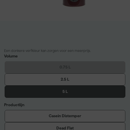
Een donkere verfkleur kan zorgen voor een meerprijs.
Volume
0.75 L
2.5 L
5 L
Productlijn
Casein Distemper
Dead Flat