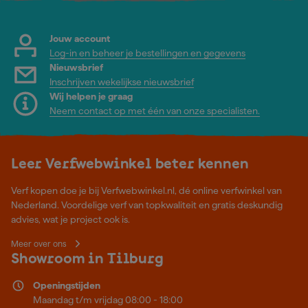
Jouw account
Log-in en beheer je bestellingen en gegevens
Nieuwsbrief
Inschrijven wekelijkse nieuwsbrief
Wij helpen je graag
Neem contact op met één van onze specialisten.
Leer Verfwebwinkel beter kennen
Verf kopen doe je bij Verfwebwinkel.nl, dé online verfwinkel van
Nederland. Voordelige verf van topkwaliteit en gratis deskundig
advies, wat je project ook is.
Meer over ons
Showroom in Tilburg
Openingstijden
Maandag t/m vrijdag 08:00 - 18:00