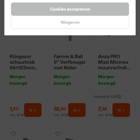
Cookies accepteren
Weigeren
Klingspor
Farrow & Ball
Anza PRO
schuurblok
9" Verfbeugel
Maxi Micmex
96x123mm
met Roller
muurverfrolle
P220
r - 18cm
Morgen
Morgen
Morgen
bezorgd
bezorgd
bezorgd
Adviesprijs
8,53
1
,
18
,
7
,
60
00
38
incl. BTW
incl. BTW
incl. BTW