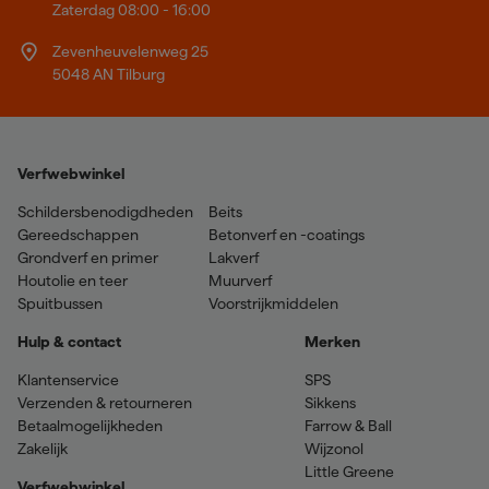
Zaterdag 08:00 - 16:00
Zevenheuvelenweg 25
5048 AN Tilburg
Verfwebwinkel
Schildersbenodigdheden
Beits
Gereedschappen
Betonverf en -coatings
Grondverf en primer
Lakverf
Houtolie en teer
Muurverf
Spuitbussen
Voorstrijkmiddelen
Hulp & contact
Merken
Klantenservice
SPS
Verzenden & retourneren
Sikkens
Betaalmogelijkheden
Farrow & Ball
Zakelijk
Wijzonol
Little Greene
Verfwebwinkel