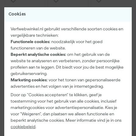
Cookies
Verfwebwinkel.nl gebruikt verschillende soorten cookies en
vergelijkbare technieken:
Functionele cookies:
noodzakelijk voor het goed
functioneren van de website.
Beperkt analytische cookies:
om het gebruik van de
Paintura
Farrow & Ball
Go!Paint Roll
website te analyseren en verbeteren, zonder persoonlijke
Lucamax
F&B
And Go
profielen aan te leggen. Dit biedt voor jou de best mogelijke
Washi tape -
Kleurenwaaie
Verfemmer -
gebruikerservaring.
50mx24mm
r
18cm Roller -
Morgen
Morgen
Morgen
8L + 5
Marketing cookies:
voor het tonen van gepersonaliseerde
bezorgd
bezorgd
bezorgd
Inzetemmers
advertenties en het volgen van je internetgedrag.
en deksel
Door op "Cookies accepteren" te klikken, geef je
Adviesprijs
6,00
toestemming voor het gebruik van alle cookies, inclusief
marketingcookies voor advertentiepersonalisatie. Kies je
3
,
22
,
10
,
99
00
99
voor "Weigeren", dan plaatsen we alleen functionele en
incl. BTW
incl. BTW
incl. BTW
beperkt analytische cookies. Meer informatie vind je in ons
cookiebeleid
.
Onze Top 10