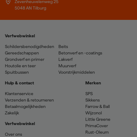
Zevenheuvelenweg 25
5048 AN Tilburg
Verfwebwinkel
Schildersbenodigdheden
Beits
Gereedschappen
Betonverf en -coatings
Grondverf en primer
Lakverf
Houtolie en teer
Muurverf
Spuitbussen
Voorstrijkmiddelen
Hulp & contact
Merken
Klantenservice
SPS
Verzenden & retourneren
Sikkens
Betaalmogelijkheden
Farrow & Ball
Zakelijk
Wijzonol
Little Greene
Verfwebwinkel
PrimaCover
Rust-Oleum
Over ons