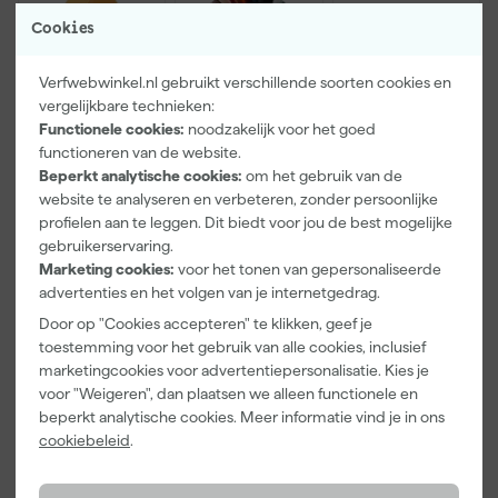
Cookies
Verfwebwinkel.nl gebruikt verschillende soorten cookies en
vergelijkbare technieken:
Functionele cookies:
noodzakelijk voor het goed
functioneren van de website.
Paintura
Farrow & Ball
Klingspor
Beperkt analytische cookies:
om het gebruik van de
Lucamax
F&B
Schuurblok
website te analyseren en verbeteren, zonder persoonlijke
Washi tape -
Kleurenwaaie
100X70X25m
profielen aan te leggen. Dit biedt voor jou de best mogelijke
50mx24mm
r
m Sk 500
Maandag
Maandag
Maandag
P220
gebruikerservaring.
bezorgd
bezorgd
bezorgd
Marketing cookies:
voor het tonen van gepersonaliseerde
advertenties en het volgen van je internetgedrag.
Adviesprijs
6,00
Door op "Cookies accepteren" te klikken, geef je
toestemming voor het gebruik van alle cookies, inclusief
3
,
22
,
1
,
99
00
39
marketingcookies voor advertentiepersonalisatie. Kies je
incl. BTW
incl. BTW
incl. BTW
voor "Weigeren", dan plaatsen we alleen functionele en
beperkt analytische cookies. Meer informatie vind je in ons
cookiebeleid
.