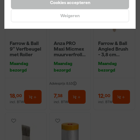
Cookies accepteren
Weigeren
Farrow & Ball
Anza PRO
Farrow & Ball
9" Verfbeugel
Maxi Micmex
Angled Brush
met Roller
muurverfrolle
- 3,8 cm
r - 18cm
breed
Maandag
Maandag
Maandag
bezorgd
bezorgd
bezorgd
Adviesprijs
8,53
18
,
7
,
12
,
00
38
00
incl. BTW
incl. BTW
incl. BTW