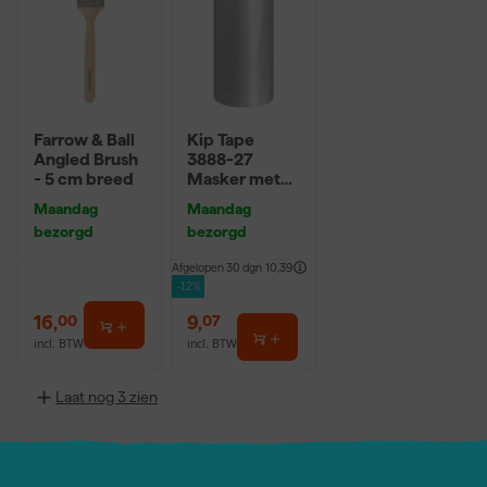
Farrow & Ball
Kip Tape
Angled Brush
3888-27
- 5 cm breed
Masker met
Washi Tape -
Maandag
Maandag
2,7 x 20m
bezorgd
bezorgd
Afgelopen 30 dgn
10,39
-12%
16
,
9
,
00
07
incl. BTW
incl. BTW
Laat nog 3 zien