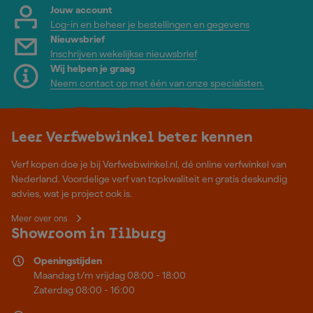
Jouw account
Log-in en beheer je bestellingen en gegevens
Nieuwsbrief
Inschrijven wekelijkse nieuwsbrief
Wij helpen je graag
Neem contact op met één van onze specialisten.
Leer Verfwebwinkel beter kennen
Verf kopen doe je bij Verfwebwinkel.nl, dé online verfwinkel van
Nederland. Voordelige verf van topkwaliteit en gratis deskundig
advies, wat je project ook is.
Meer over ons
Showroom in Tilburg
Openingstijden
Maandag t/m vrijdag 08:00 - 18:00
Zaterdag 08:00 - 16:00