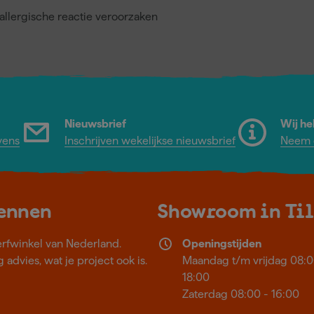
llergische reactie veroorzaken
Nieuwsbrief
Wij he
vens
Inschrijven wekelijkse nieuwsbrief
Neem c
kennen
Showroom in Ti
erfwinkel van Nederland.
Openingstijden
 advies, wat je project ook is.
Maandag t/m vrijdag 08:0
18:00
Zaterdag 08:00 - 16:00