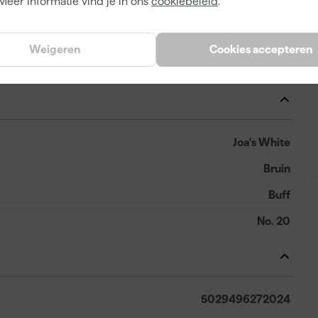
Meer informatie vind je in ons
cookiebeleid
.
14 d
Waterbasis (acryl)
Weigeren
Cookies accepteren
Airless spuitapparatuur, Kwast, Roller, Verfspuit
Joa's White
Bruin
Buff
No. 20
5029496272024