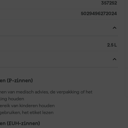
357252
5029496272024
2.5 L
n (P-zinnen)
nnen van medisch advies, de verpakking of het
kking houden
bereik van kinderen houden
gebruiken, het etiket lezen
en (EUH-zinnen)