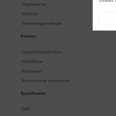
cookies. 
Uitgehard na
Verfsoort
Verwerkingsmethode
Kleuren
Complimentaire kleur
Hoofdkleur
Kleurnaam
Kleurnummer leverancier
Specificaties
EAN