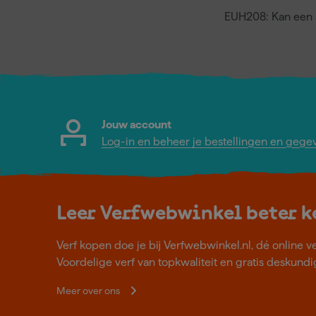
EUH208: Kan een a
Jouw account
Log-in en beheer je bestellingen en gege
Leer Verfwebwinkel beter 
Verf kopen doe je bij Verfwebwinkel.nl, dé online v
Voordelige verf van topkwaliteit en gratis deskundig
Meer over ons