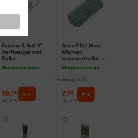
Farrow & Ball 9"
Anza PRO Maxi
Verfbeugel met
Micmex
Roller
muurverfroller -
18cm
Morgen bezorgd
Morgen bezorgd
Adviesprijs
8,53
18
,
7
,
00
38
incl. BTW
incl. BTW