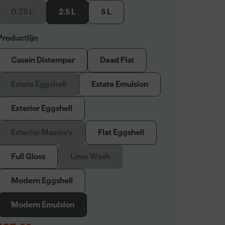
0.75 L
2.5 L
5 L
Productlijn
Casein Distemper
Dead Flat
Estate Eggshell
Estate Emulsion
Exterior Eggshell
Exterior Masonry
Flat Eggshell
Full Gloss
Lime Wash
Modern Eggshell
Modern Emulsion