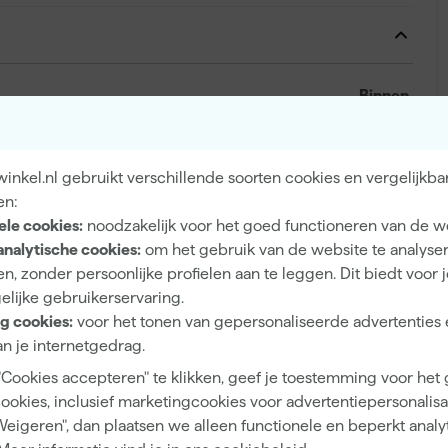
Binnen
Muren, Plafonds
nkel.nl gebruikt verschillende soorten cookies en vergelijkba
en:
ele cookies:
noodzakelijk voor het goed functioneren van de w
Mat
analytische cookies:
om het gebruik van de website te analyse
n, zonder persoonlijke profielen aan te leggen. Dit biedt voor 
Dekkend
elijke gebruikerservaring.
4 h
g cookies:
voor het tonen van gepersonaliseerde advertenties 
n je internetgedrag.
12 m²/l
"Cookies accepteren" te klikken, geef je toestemming voor het
1
cookies, inclusief marketingcookies voor advertentiepersonalisat
Weigeren", dan plaatsen we alleen functionele en beperkt analy
2 h