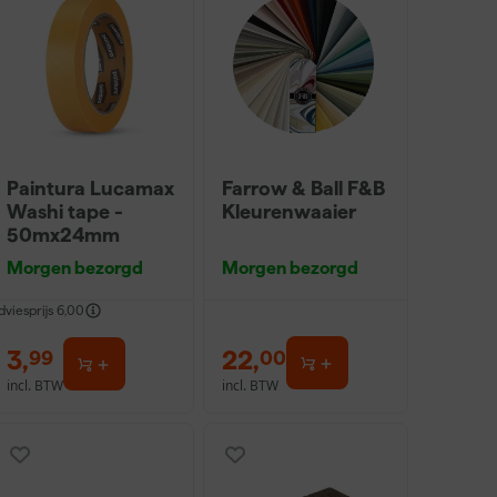
Paintura Lucamax
Farrow & Ball F&B
Washi tape -
Kleurenwaaier
50mx24mm
Morgen bezorgd
Morgen bezorgd
dviesprijs
6,00
3
,
22
,
99
00
incl. BTW
incl. BTW