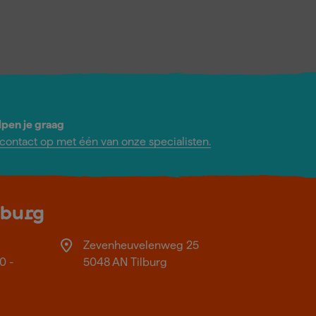
lpen je graag
ontact op met één van onze specialisten.
lburg
Zevenheuvelenweg 25
0 -
5048 AN Tilburg