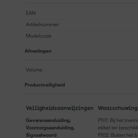
EAN
Artikelnummer
Modelcode
Afmetingen
Volume
Productveiligheid
Veiligheidsaanwijzingen
Waarschuwinge
Gevarenaanduiding,
P101: Bij het inwi
Voorzorgsaanduiding,
etiket ter beschi
Signaalwoord
P102: Buiten het 