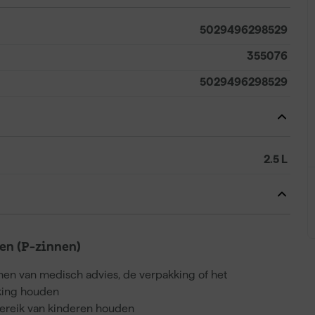
5029496298529
355076
5029496298529
2.5 L
n (P-zinnen)
nnen van medisch advies, de verpakking of het
kking houden
bereik van kinderen houden