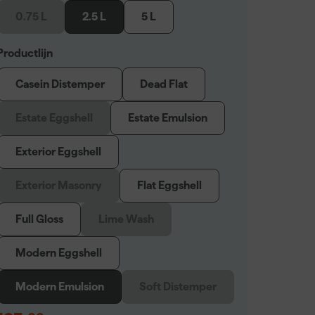
0.75 L
2.5 L
5 L
Productlijn
Casein Distemper
Dead Flat
Estate Eggshell
Estate Emulsion
Exterior Eggshell
Exterior Masonry
Flat Eggshell
Full Gloss
Lime Wash
Modern Eggshell
Modern Emulsion
Soft Distemper