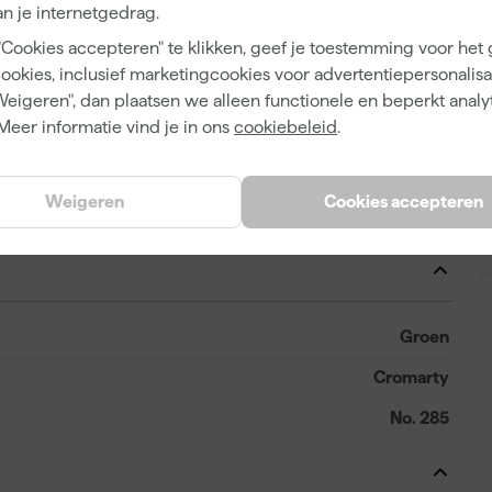
n je internetgedrag.
12 m²/l
"Cookies accepteren" te klikken, geef je toestemming voor het
1
cookies, inclusief marketingcookies voor advertentiepersonalisat
2 h
Weigeren", dan plaatsen we alleen functionele en beperkt analy
Meer informatie vind je in ons
cookiebeleid
.
14 d
Waterbasis (acryl)
Weigeren
Cookies accepteren
Airless spuitapparatuur, Kwast, Roller, Verfspuit
Groen
Cromarty
No. 285