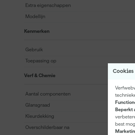
Extra eigenschappen
Modellijn
Kenmerken
Gebruik
Toepassing op
Cookies
Verf & Chemie
Verfwebwi
Aantal componenten
techniek
Function
Glansgraad
Beperkt 
Kleurdekking
verbetere
best mog
Overschilderbaar na
Marketin