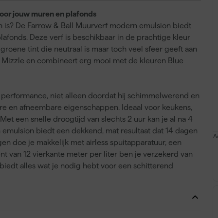
voor jouw muren en plafonds
sch is? De Farrow & Ball Muurverf modern emulsion biedt
afonds. Deze verf is beschikbaar in de prachtige kleur
roene tint die neutraal is maar toch veel sfeer geeft aan
ur Mizzle en combineert erg mooi met de kleuren Blue
 performance, niet alleen doordat hij schimmelwerend en
bare en afneembare eigenschappen. Ideaal voor keukens,
et een snelle droogtijd van slechts 2 uur kan je al na 4
 emulsion biedt een dekkend, mat resultaat dat 14 dagen
A
en doe je makkelijk met airless spuitapparatuur, een
nt van 12 vierkante meter per liter ben je verzekerd van
 biedt alles wat je nodig hebt voor een schitterend