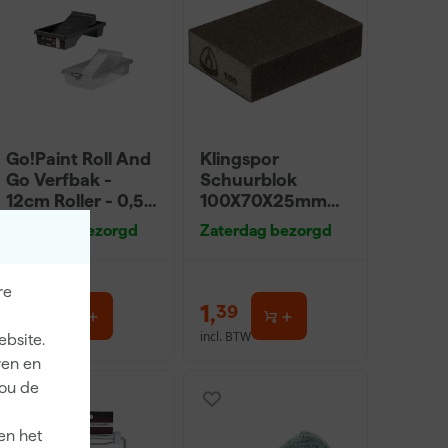
Go!Paint Roll And
Klingspor
Go Verfbak -
Schuurblok
12cm Roller - 0,5L
100X70X25mm
+ 5 Inzetbakken
Sk 500 P220
Zaterdag bezorgd
Zaterdag bezorgd
re
3
,
1
,
99
39
incl. BTW
incl. BTW
ebsite.
ren en
jou de
en het