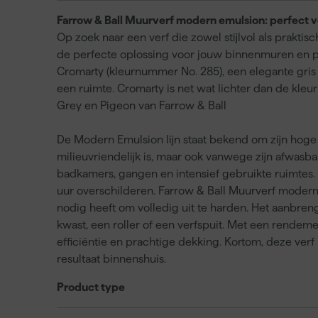
Farrow & Ball Muurverf modern emulsion: perfect 
Op zoek naar een verf die zowel stijlvol als prakti
de perfecte oplossing voor jouw binnenmuren en pl
Cromarty (kleurnummer No. 285), een elegante gris g
een ruimte. Cromarty is net wat lichter dan de kle
Grey en Pigeon van Farrow & Ball
De Modern Emulsion lijn staat bekend om zijn hoge
milieuvriendelijk is, maar ook vanwege zijn afwas
badkamers, gangen en intensief gebruikte ruimtes. M
uur overschilderen. Farrow & Ball Muurverf modern
nodig heeft om volledig uit te harden. Het aanbreng
kwast, een roller of een verfspuit. Met een rendeme
efficiëntie en prachtige dekking. Kortom, deze verf
resultaat binnenshuis.
Product type