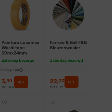
Paintura Lucamax
Farrow & Ball F&B
Washi tape -
Kleurenwaaier
50mx24mm
Zaterdag bezorgd
Zaterdag bezorgd
dviesprijs
6,00
3
,
22
,
99
00
incl. BTW
incl. BTW