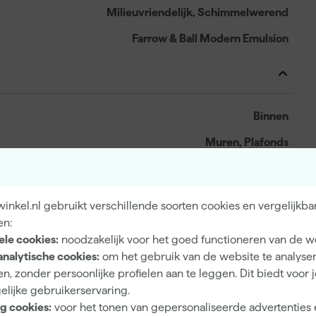
Milieuvriendelijk, Schimmelwerend
Farrow & Ball Modern Emulsion
Binnen
Muren, Plafonds
nkel.nl gebruikt verschillende soorten cookies en vergelijkba
1-component
en:
ele cookies:
noodzakelijk voor het goed functioneren van de w
Mat
analytische cookies:
om het gebruik van de website te analyse
Dekkend
n, zonder persoonlijke profielen aan te leggen. Dit biedt voor 
elijke gebruikerservaring.
4 h
g cookies:
voor het tonen van gepersonaliseerde advertenties 