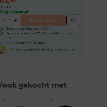
123
,
00
incl. BTW
Morgen bezorgd
In winkelwagen
Gratis verzending vanaf €50,-
Op werkdagen voor 22:00u besteld = morgen in
huis
Retourtermijn van 30 dagen
Verfwebwinkel is Kiyoh gecertificeerd
Vaak gekocht met