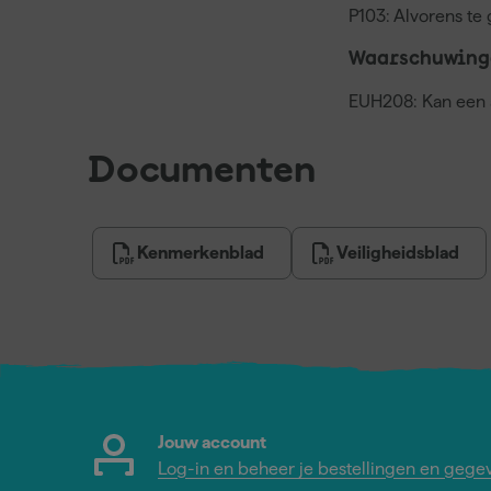
P103: Alvorens te 
Waarschuwing
EUH208: Kan een a
Documenten
Kenmerkenblad
Veiligheidsblad
Jouw account
Log-in en beheer je bestellingen en gege