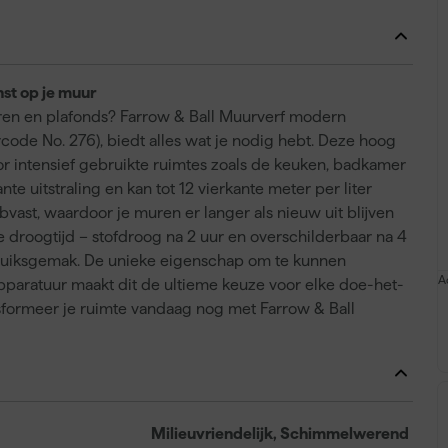
st op je muur
uren en plafonds? Farrow & Ball Muurverf modern
rcode No. 276), biedt alles wat je nodig hebt. Deze hoog
or intensief gebruikte ruimtes zoals de keuken, badkamer
te uitstraling en kan tot 12 vierkante meter per liter
vast, waardoor je muren er langer als nieuw uit blijven
le droogtijd – stofdroog na 2 uur en overschilderbaar na 4
gebruiksgemak. De unieke eigenschap om te kunnen
A
apparatuur maakt dit de ultieme keuze voor elke doe-het-
nsformeer je ruimte vandaag nog met Farrow & Ball
Milieuvriendelijk, Schimmelwerend