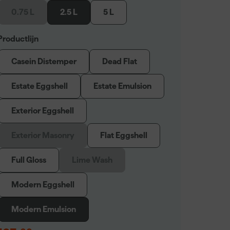
0.75 L
2.5 L
5 L
Productlijn
Casein Distemper
Dead Flat
Estate Eggshell
Estate Emulsion
Exterior Eggshell
Exterior Masonry
Flat Eggshell
Full Gloss
Lime Wash
Modern Eggshell
Modern Emulsion