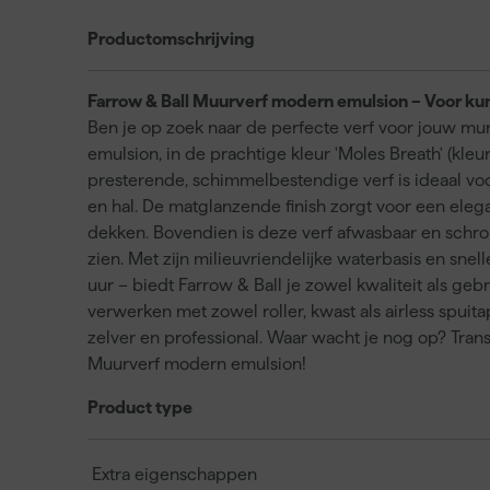
Productomschrijving
Farrow & Ball Muurverf modern emulsion – Voor kun
Ben je op zoek naar de perfecte verf voor jouw m
emulsion, in de prachtige kleur 'Moles Breath' (kleu
presterende, schimmelbestendige verf is ideaal vo
en hal. De matglanzende finish zorgt voor een elegan
dekken. Bovendien is deze verf afwasbaar en schrob
zien. Met zijn milieuvriendelijke waterbasis en snel
uur – biedt Farrow & Ball je zowel kwaliteit als 
verwerken met zowel roller, kwast als airless spuit
zelver en professional. Waar wacht je nog op? Tra
Muurverf modern emulsion!
Product type
Extra eigenschappen