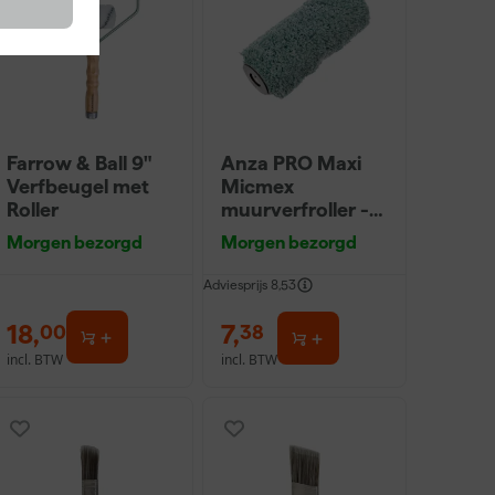
Farrow & Ball 9"
Anza PRO Maxi
Verfbeugel met
Micmex
Roller
muurverfroller -
18cm
Morgen bezorgd
Morgen bezorgd
Adviesprijs
8,53
18
,
7
,
00
38
incl. BTW
incl. BTW