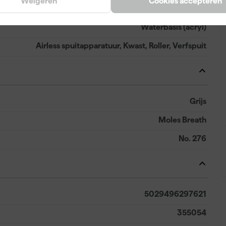
Weigeren
Cookies accepteren
14 d
Waterbasis (acryl)
Airless spuitapparatuur, Kwast, Roller, Verfspuit
Grijs
Moles Breath
No. 276
5029496297621
355054