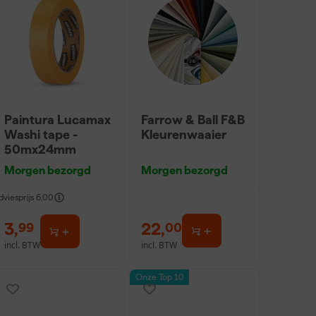
Paintura Lucamax
Farrow & Ball F&B
Washi tape -
Kleurenwaaier
50mx24mm
Morgen bezorgd
Morgen bezorgd
dviesprijs
6,00
3
,
22
,
99
00
incl. BTW
incl. BTW
Onze Top 10