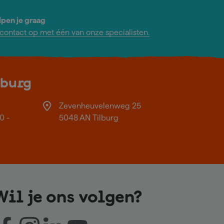
lpen je graag
ontact op met één van onze specialisten.
lburg
Zevenheuvelenweg 25
0 -
5048 AN Tilburg
Wil je ons volgen?