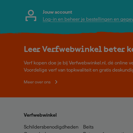
Jouw account
Log-in en beheer je bestellingen en gege
Leer Verfwebwinkel beter 
Verf kopen doe je bij Verfwebwinkel.nl, dé online v
Voordelige verf van topkwaliteit en gratis deskundig
Meer over ons
Verfwebwinkel
Schildersbenodigdheden
Beits