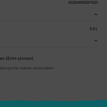
5029496297621
2.5 L
en (EUH-zinnen)
llergische reactie veroorzaken