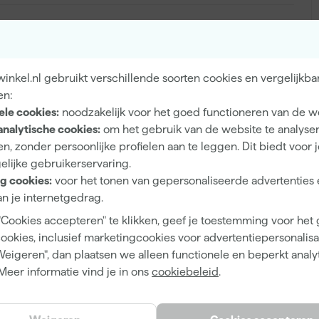
Binnen
nkel.nl gebruikt verschillende soorten cookies en vergelijkba
Muren, Plafonds
en:
ele cookies:
noodzakelijk voor het goed functioneren van de w
analytische cookies:
om het gebruik van de website te analyse
n, zonder persoonlijke profielen aan te leggen. Dit biedt voor 
elijke gebruikerservaring.
Mat
g cookies:
voor het tonen van gepersonaliseerde advertenties 
n je internetgedrag.
Dekkend
"Cookies accepteren" te klikken, geef je toestemming voor het
4 h
cookies, inclusief marketingcookies voor advertentiepersonalisat
12 m²/l
Weigeren", dan plaatsen we alleen functionele en beperkt analy
Meer informatie vind je in ons
cookiebeleid
.
1
2 h