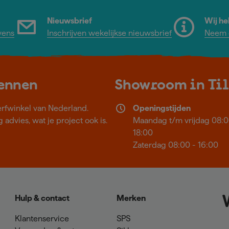
Nieuwsbrief
Wij he
vens
Inschrijven wekelijkse nieuwsbrief
Neem c
kennen
Showroom in Ti
erfwinkel van Nederland.
Openingstijden
 advies, wat je project ook is.
Maandag t/m vrijdag 08:0
18:00
Zaterdag 08:00 - 16:00
Hulp & contact
Merken
Klantenservice
SPS