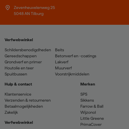
Zevenheuvelenweg 25
5048 AN Tilburg
Verfwebwinkel
Schildersbenodigdheden
Beits
Gereedschappen
Betonverf en -coatings
Grondverf en primer
Lakverf
Houtolie en teer
Muurverf
Spuitbussen
Voorstrijkmiddelen
Hulp & contact
Merken
Klantenservice
SPS
Verzenden & retourneren
Sikkens
Betaalmogelijkheden
Farrow & Ball
Zakelijk
Wijzonol
Little Greene
Verfwebwinkel
PrimaCover