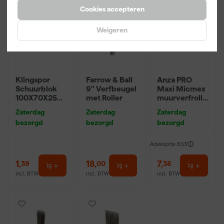
Cookies accepteren
Weigeren
Klingspor
Farrow & Ball
Anza PRO
Schuurblok
9" Verfbeugel
Maxi Micmex
100X70X25m
met Roller
muurverfrolle
m Sk 500
r - 18cm
Zaterdag
Zaterdag
Zaterdag
P220
bezorgd
bezorgd
bezorgd
Adviesprijs
8,53
1
,
18
,
7
,
39
00
38
incl. BTW
incl. BTW
incl. BTW