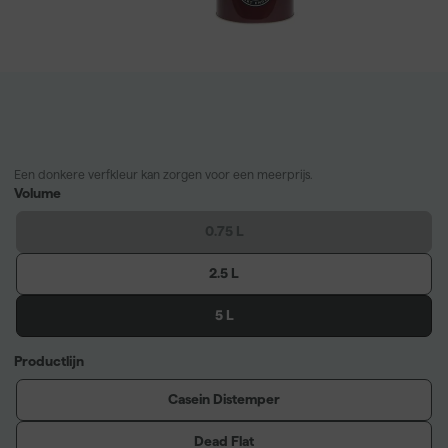
Een donkere verfkleur kan zorgen voor een meerprijs.
Volume
0.75 L
2.5 L
5 L
Productlijn
Casein Distemper
Dead Flat