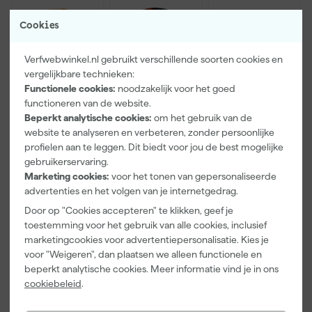
Cookies
Verfwebwinkel.nl gebruikt verschillende soorten cookies en
vergelijkbare technieken:
Functionele cookies:
noodzakelijk voor het goed
functioneren van de website.
Beperkt analytische cookies:
om het gebruik van de
Paintura
Farrow & Ball
Go!Paint Roll
Lucamax
F&B
And Go
website te analyseren en verbeteren, zonder persoonlijke
Washi tape -
Kleurenwaaie
Verfemmer -
profielen aan te leggen. Dit biedt voor jou de best mogelijke
50mx24mm
r
18cm Roller -
gebruikerservaring.
Zaterdag
Zaterdag
Zaterdag
8L + 5
Marketing cookies:
voor het tonen van gepersonaliseerde
bezorgd
bezorgd
bezorgd
Inzetemmers
advertenties en het volgen van je internetgedrag.
en deksel
Adviesprijs
6,00
Door op "Cookies accepteren" te klikken, geef je
toestemming voor het gebruik van alle cookies, inclusief
3
,
22
,
10
,
99
00
99
marketingcookies voor advertentiepersonalisatie. Kies je
incl. BTW
incl. BTW
incl. BTW
voor "Weigeren", dan plaatsen we alleen functionele en
beperkt analytische cookies. Meer informatie vind je in ons
cookiebeleid
.