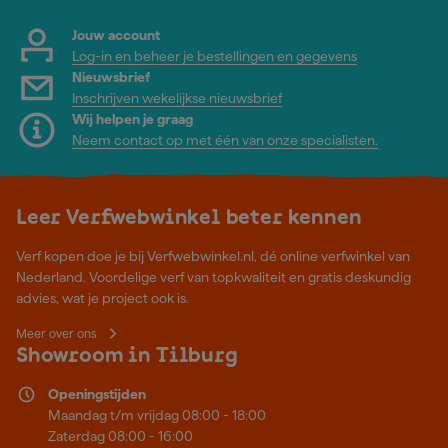
Jouw account
Log-in en beheer je bestellingen en gegevens
Nieuwsbrief
Inschrijven wekelijkse nieuwsbrief
Wij helpen je graag
Neem contact op met één van onze specialisten.
Leer Verfwebwinkel beter kennen
Verf kopen doe je bij Verfwebwinkel.nl, dé online verfwinkel van
Nederland. Voordelige verf van topkwaliteit en gratis deskundig
advies, wat je project ook is.
Meer over ons
Showroom in Tilburg
Openingstijden
Maandag t/m vrijdag 08:00 - 18:00
Zaterdag 08:00 - 16:00