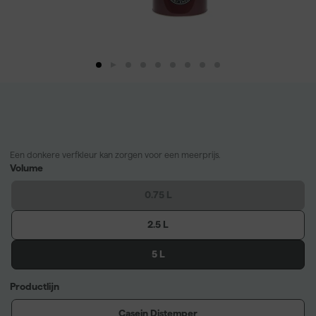
Een donkere verfkleur kan zorgen voor een meerprijs.
Volume
0.75 L
2.5 L
5 L
Productlijn
Casein Distemper