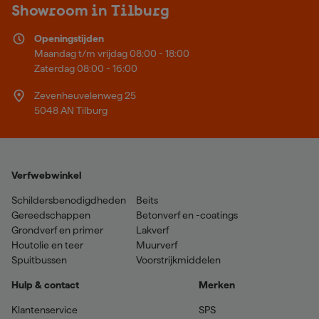
Showroom in Tilburg
Openingstijden
Maandag t/m vrijdag 08:00 - 18:00
Zaterdag 08:00 - 16:00
Zevenheuvelenweg 25
5048 AN Tilburg
Verfwebwinkel
Schildersbenodigdheden
Beits
Gereedschappen
Betonverf en -coatings
Grondverf en primer
Lakverf
Houtolie en teer
Muurverf
Spuitbussen
Voorstrijkmiddelen
Hulp & contact
Merken
Klantenservice
SPS