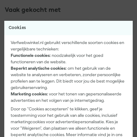
Vaak gekocht met
Cookies
Verfwebwinkel.nl gebruikt verschillende soorten cookies en
vergelijkbare technieken:
Functionele cookies:
noodzakelijk voor het goed
functioneren van de website.
Beperkt analytische cookies:
om het gebruik van de
website te analyseren en verbeteren, zonder persoonlijke
profielen aan te leggen. Dit biedt voor jou de best mogelijke
Paintura
Farrow & Ball
Go!Paint Roll
gebruikerservaring.
Lucamax
F&B
And Go
Marketing cookies:
voor het tonen van gepersonaliseerde
Washi tape -
Kleurenwaaie
Verfemmer -
advertenties en het volgen van je internetgedrag.
50mx24mm
r
18cm Roller -
Morgen
Morgen
Morgen
8L + 5
Door op "Cookies accepteren" te klikken, geef je
bezorgd
bezorgd
bezorgd
Inzetemmers
toestemming voor het gebruik van alle cookies, inclusief
en deksel
marketingcookies voor advertentiepersonalisatie. Kies je
Adviesprijs
6,00
voor "Weigeren", dan plaatsen we alleen functionele en
beperkt analytische cookies. Meer informatie vind je in ons
3
,
22
,
10
,
99
00
99