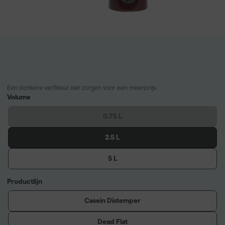
Een donkere verfkleur kan zorgen voor een meerprijs.
Volume
0.75 L
2.5 L
5 L
Productlijn
Casein Distemper
Dead Flat