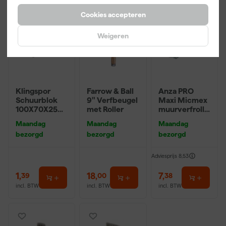
Cookies accepteren
Weigeren
Klingspor
Farrow & Ball
Anza PRO
Schuurblok
9" Verfbeugel
Maxi Micmex
100X70X25m
met Roller
muurverfrolle
m Sk 500
r - 18cm
Maandag
Maandag
Maandag
P220
bezorgd
bezorgd
bezorgd
Adviesprijs
8,53
1
,
18
,
7
,
39
00
38
incl. BTW
incl. BTW
incl. BTW