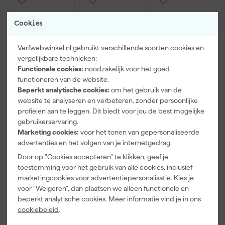
Cookies
Verfwebwinkel.nl gebruikt verschillende soorten cookies en
vergelijkbare technieken:
Functionele cookies:
noodzakelijk voor het goed
functioneren van de website.
Beperkt analytische cookies:
om het gebruik van de
Paintura
Farrow & Ball
Go!Paint Roll
website te analyseren en verbeteren, zonder persoonlijke
Lucamax
F&B
And Go
profielen aan te leggen. Dit biedt voor jou de best mogelijke
Washi tape -
Kleurenwaaie
Verfbak -
gebruikerservaring.
50mx24mm
r
12cm Roller -
Maandag
Maandag
Maandag
0,5L + 5
Marketing cookies:
voor het tonen van gepersonaliseerde
bezorgd
bezorgd
bezorgd
Inzetbakken
advertenties en het volgen van je internetgedrag.
Door op "Cookies accepteren" te klikken, geef je
Adviesprijs
6,00
toestemming voor het gebruik van alle cookies, inclusief
marketingcookies voor advertentiepersonalisatie. Kies je
3
,
22
,
3
,
99
00
99
voor "Weigeren", dan plaatsen we alleen functionele en
incl. BTW
incl. BTW
incl. BTW
beperkt analytische cookies. Meer informatie vind je in ons
cookiebeleid
.