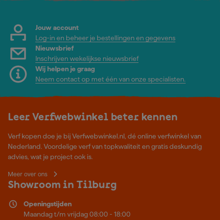
Jouw account
Log-in en beheer je bestellingen en gegevens
Nieuwsbrief
Inschrijven wekelijkse nieuwsbrief
Wij helpen je graag
Neem contact op met één van onze specialisten.
Leer Verfwebwinkel beter kennen
Verf kopen doe je bij Verfwebwinkel.nl, dé online verfwinkel van
Nederland. Voordelige verf van topkwaliteit en gratis deskundig
advies, wat je project ook is.
Meer over ons
Showroom in Tilburg
Openingstijden
Maandag t/m vrijdag 08:00 - 18:00