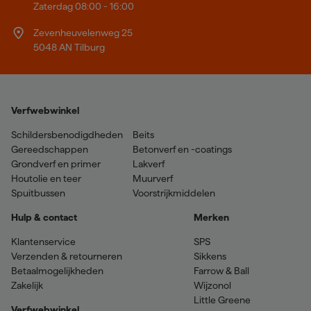
Zaterdag 08:00 - 16:00
Zevenheuvelenweg 25
5048 AN Tilburg
Verfwebwinkel
Schildersbenodigdheden
Beits
Gereedschappen
Betonverf en -coatings
Grondverf en primer
Lakverf
Houtolie en teer
Muurverf
Spuitbussen
Voorstrijkmiddelen
Hulp & contact
Merken
Klantenservice
SPS
Verzenden & retourneren
Sikkens
Betaalmogelijkheden
Farrow & Ball
Zakelijk
Wijzonol
Little Greene
Verfwebwinkel