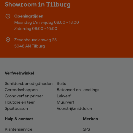
Showroom in Tilburg
Openingstijden
Maandag t/m vrijdag 08:00 - 18:00
Zaterdag 08:00 - 16:00
Zevenheuvelenweg 25
5048 AN Tilburg
Verfwebwinkel
Schildersbenodigdheden
Beits
Gereedschappen
Betonverf en -coatings
Grondverf en primer
Lakverf
Houtolie en teer
Muurverf
Spuitbussen
Voorstrijkmiddelen
Hulp & contact
Merken
Klantenservice
SPS