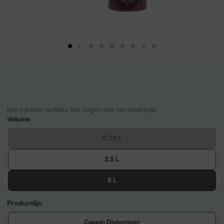
Een donkere verfkleur kan zorgen voor een meerprijs.
Volume
0.75 L
2.5 L
5 L
Productlijn
Casein Distemper