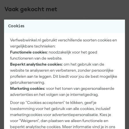
Vaak gekocht met
Cookies
Verfwebwinkel.nl gebruikt verschillende soorten cookies en
vergelijkbare technieken:
Functionele cookies:
noodzakelijk voor het goed
functioneren van de website.
Beperkt analytische cookies:
om het gebruik van de
website te analyseren en verbeteren, zonder persoonlijke
profielen aan te leggen. Dit biedt voor jou de best mogelijke
Paintura
Farrow & Ball
Klingspor
gebruikerservaring.
Lucamax
F&B
Schuurblok
Marketing cookies:
voor het tonen van gepersonaliseerde
Washi tape -
Kleurenwaaie
100X70X25m
advertenties en het volgen van je internetgedrag.
50mx24mm
r
m Sk 500
Dinsdag
Dinsdag
Dinsdag
P220
Door op "Cookies accepteren" te klikken, geef je
bezorgd
bezorgd
bezorgd
toestemming voor het gebruik van alle cookies, inclusief
marketingcookies voor advertentiepersonalisatie. Kies je
Adviesprijs
6,00
voor "Weigeren", dan plaatsen we alleen functionele en
beperkt analytische cookies. Meer informatie vind je in ons
3
,
22
,
1
,
99
00
39