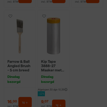
incl. BTW
incl. BTW
incl. BTW
Farrow & Ball
Kip Tape
Angled Brush
3888-27
- 5 cm breed
Masker met
Washi Tape -
Dinsdag
Dinsdag
2,7 x 20m
bezorgd
bezorgd
Afgelopen 30 dgn
10,39
-12%
16
,
9
,
00
07
incl. BTW
incl. BTW