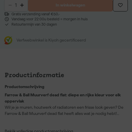
In winkelwagen
Gratis verzending vanaf €50,-
Vandaag voor 22:00u besteld = morgen in huis
Retourtermijn van 30 dagen
Verfwebwinkel is Kiyoh gecertificeerd
Productinformatie
Productomschrijving
Farrow & Ball Muurverf dead flat: diepe en rijke kleur voor elk
oppervlak
Wil je je muren, houtwerk of radiatoren een frisse look geven? De
Farrow & Ball Muurverf dead flat heeft alles wat je nodig hebt!
Deze verf staat bekend om zijn extreem matte afwerking en
biedt niet alleen een diepe, rijke kleur, maar ook ongeëvenaarde
Bekijk volledige productomschrijving
prestaties op allerlei oppervlakken. Dankzij de wasbare,