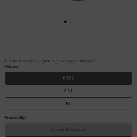
Een donkere verfkleur kan zorgen voor een meerprijs.
Volume
0.75 L
2.5 L
5 L
Productlijn
Casein Distemper