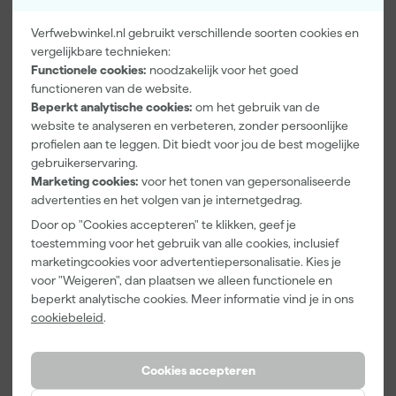
Verfwebwinkel.nl gebruikt verschillende soorten cookies en
vergelijkbare technieken:
Paintura
Farrow & Ball
Go!Paint Roll
Functionele cookies:
noodzakelijk voor het goed
Lucamax
F&B
And Go
functioneren van de website.
Washi tape -
Kleurenwaaie
Verfbak -
Beperkt analytische cookies:
om het gebruik van de
50mx24mm
r
12cm Roller -
Morgen
Morgen
Morgen
website te analyseren en verbeteren, zonder persoonlijke
0,5L + 5
bezorgd
bezorgd
bezorgd
profielen aan te leggen. Dit biedt voor jou de best mogelijke
Inzetbakken
gebruikerservaring.
Marketing cookies:
voor het tonen van gepersonaliseerde
Adviesprijs
6,00
advertenties en het volgen van je internetgedrag.
3
,
22
,
3
,
99
00
99
Door op "Cookies accepteren" te klikken, geef je
incl. BTW
incl. BTW
incl. BTW
toestemming voor het gebruik van alle cookies, inclusief
marketingcookies voor advertentiepersonalisatie. Kies je
voor "Weigeren", dan plaatsen we alleen functionele en
beperkt analytische cookies. Meer informatie vind je in ons
cookiebeleid
.
Cookies accepteren