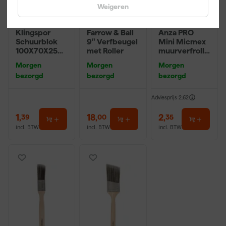
Weigeren
Klingspor
Farrow & Ball
Anza PRO
Schuurblok
9" Verfbeugel
Mini Micmex
100X70X25m
met Roller
muurverfrolle
m Sk 500
r - 10cm
Morgen
Morgen
Morgen
P220
bezorgd
bezorgd
bezorgd
Adviesprijs
2,62
1
,
18
,
2
,
39
00
35
incl. BTW
incl. BTW
incl. BTW