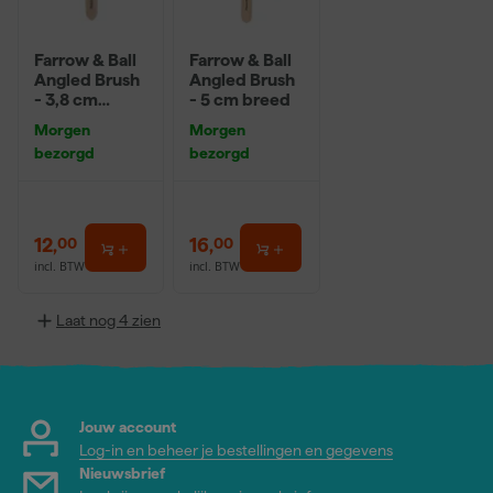
Farrow & Ball
Farrow & Ball
Angled Brush
Angled Brush
- 3,8 cm
- 5 cm breed
breed
Morgen
Morgen
bezorgd
bezorgd
12
,
16
,
00
00
incl. BTW
incl. BTW
Laat nog 4 zien
Jouw account
Log-in en beheer je bestellingen en gegevens
Nieuwsbrief