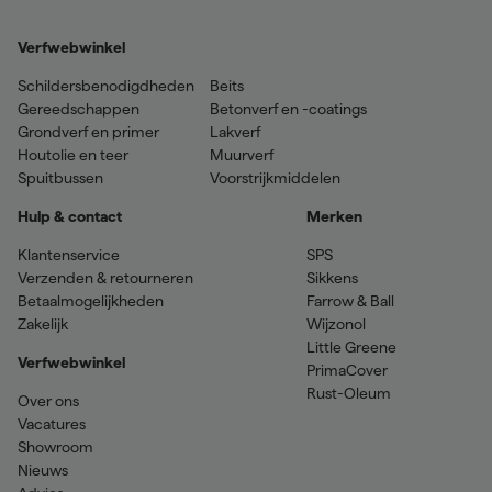
Verfwebwinkel
Schildersbenodigdheden
Beits
Gereedschappen
Betonverf en -coatings
Grondverf en primer
Lakverf
Houtolie en teer
Muurverf
Spuitbussen
Voorstrijkmiddelen
Hulp & contact
Merken
Klantenservice
SPS
Verzenden & retourneren
Sikkens
Betaalmogelijkheden
Farrow & Ball
Zakelijk
Wijzonol
Little Greene
Verfwebwinkel
PrimaCover
Rust-Oleum
Over ons
Vacatures
Showroom
Nieuws