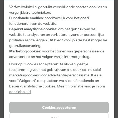
Verfwebwinkel.nl gebruikt verschillende soorten cookies en
vergelijkbare technieken:
Paintura
Farrow & Ball
Go!Paint Roll
Functionele cookies:
noodzakelijk voor het goed
Lucamax
F&B
And Go
Washi tape -
Kleurenwaaie
Verfbak -
functioneren van de website.
50mx24mm
r
12cm Roller -
Beperkt analytische cookies:
om het gebruik van de
Morgen
Morgen
Morgen
0,5L + 5
website te analyseren en verbeteren, zonder persoonlijke
bezorgd
bezorgd
bezorgd
Inzetbakken
profielen aan te leggen. Dit biedt voor jou de best mogelijke
gebruikerservaring.
Adviesprijs
6,00
Marketing cookies:
voor het tonen van gepersonaliseerde
advertenties en het volgen van je internetgedrag.
3
,
22
,
3
,
99
00
99
incl. BTW
incl. BTW
incl. BTW
Door op "Cookies accepteren" te klikken, geef je
toestemming voor het gebruik van alle cookies, inclusief
marketingcookies voor advertentiepersonalisatie. Kies je
Onze Top 10
voor "Weigeren", dan plaatsen we alleen functionele en
beperkt analytische cookies. Meer informatie vind je in ons
cookiebeleid
.
Cookies accepteren