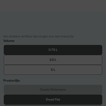
Een donkere verfkleur kan zorgen voor een meerprijs.
Volume
0.75 L
2.5 L
5 L
Productlijn
Casein Distemper
Dead Flat