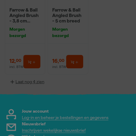
Farrow & Ball
Farrow & Ball
Angled Brush
Angled Brush
- 3,8 cm
- 5 cm breed
breed
Morgen
Morgen
bezorgd
bezorgd
12
,
16
,
00
00
incl. BTW
incl. BTW
Laat nog 4 zien
Jouw account
Log-in en beheer je bestellingen en gegevens
Nieuwsbrief
Inschrijven wekelijkse nieuwsbrief