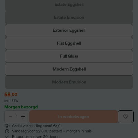
Estate Eggshell
Estate Emulsion
Exterior Eggshell
Flat Eggshell
Full Gloss
Modern Eggshell
Modern Emulsion
58
,
00
incl. BTW
Morgen bezorgd
In winkelwagen
Gratis verzending vanaf €50,-
Vandaag voor 22:00u besteld = morgen in huis
Retourtermijn van 30 dagen