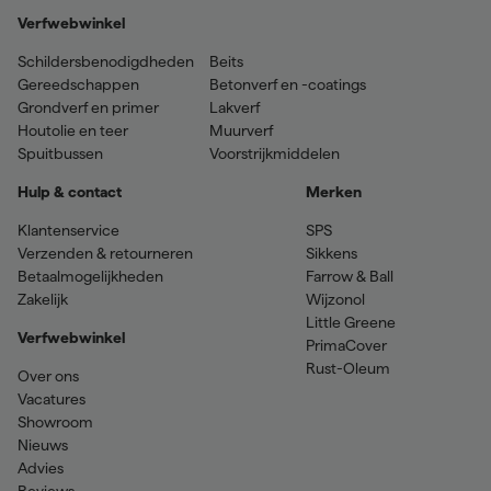
Verfwebwinkel
Schildersbenodigdheden
Beits
Gereedschappen
Betonverf en -coatings
Grondverf en primer
Lakverf
Houtolie en teer
Muurverf
Spuitbussen
Voorstrijkmiddelen
Hulp & contact
Merken
Klantenservice
SPS
Verzenden & retourneren
Sikkens
Betaalmogelijkheden
Farrow & Ball
Zakelijk
Wijzonol
Little Greene
Verfwebwinkel
PrimaCover
Rust-Oleum
Over ons
Vacatures
Showroom
Nieuws
Advies