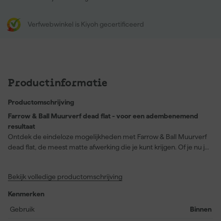
Verfwebwinkel is Kiyoh gecertificeerd
Productinformatie
Productomschrijving
Farrow & Ball Muurverf dead flat - voor een adembenemend
resultaat
Ontdek de eindeloze mogelijkheden met Farrow & Ball Muurverf
dead flat, de meest matte afwerking die je kunt krijgen. Of je nu je
muren, houtwerk, of radiatoren een nieuwe look wilt geven, deze
verf levert een diepe, rijke kleur die meteen in het oog springt. De
Bekijk volledige productomschrijving
kleur Rangwali, een levendig roze geïnspireerd op het kleurrijke
Holi-festival, brengt energie in elke ruimte. Extra pluspunt: de verf
Kenmerken
is wasbaar, afveegbaar en slijtvast, wat 'm ideaal maakt voor
drukbezochte ruimtes zoals gangen en woonkamers. Dankzij de
Gebruik
Binnen
geurarme waterbasisformule, kun je snel en zonder gedoe aan de