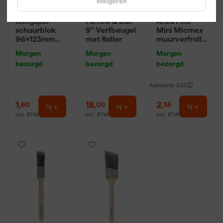
Weigeren
Klingspor
Farrow & Ball
Anza PRO
schuurblok
9" Verfbeugel
Mini Micmex
96x123mm
met Roller
muurverfrolle
P220
r - 10cm
Morgen
Morgen
Morgen
bezorgd
bezorgd
bezorgd
Adviesprijs
2,62
1
,
18
,
2
,
60
00
35
incl. BTW
incl. BTW
incl. BTW