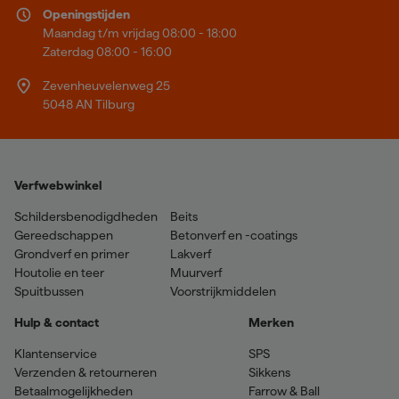
Openingstijden
Maandag t/m vrijdag 08:00 - 18:00
Zaterdag 08:00 - 16:00
Zevenheuvelenweg 25
5048 AN Tilburg
Verfwebwinkel
Schildersbenodigdheden
Beits
Gereedschappen
Betonverf en -coatings
Grondverf en primer
Lakverf
Houtolie en teer
Muurverf
Spuitbussen
Voorstrijkmiddelen
Hulp & contact
Merken
Klantenservice
SPS
Verzenden & retourneren
Sikkens
Betaalmogelijkheden
Farrow & Ball