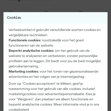
Cookies
Verfwebwinkel.nl gebruikt verschillende soorten cookies en
vergelijkbare technieken:
Functionele cookies:
noodzakelijk voor het goed
functioneren van de website.
Beperkt analytische cookies:
om het gebruik van de
website te analyseren en verbeteren, zonder persoonlijke
Paintura
Farrow & Ball
Go!Paint Roll
profielen aan te leggen. Dit biedt voor jou de best mogelijke
Lucamax
F&B
And Go
gebruikerservaring.
Washi tape -
Kleurenwaaie
Verfemmer -
Marketing cookies:
voor het tonen van gepersonaliseerde
50mx24mm
r
18cm Roller -
Morgen
Morgen
Morgen
advertenties en het volgen van je internetgedrag.
8L + 5
bezorgd
bezorgd
bezorgd
Inzetemmers
Door op "Cookies accepteren" te klikken, geef je
en deksel
toestemming voor het gebruik van alle cookies, inclusief
Adviesprijs
6,00
marketingcookies voor advertentiepersonalisatie. Kies je
voor "Weigeren", dan plaatsen we alleen functionele en
3
,
22
,
10
,
99
00
99
beperkt analytische cookies. Meer informatie vind je in ons
incl. BTW
incl. BTW
incl. BTW
cookiebeleid
.