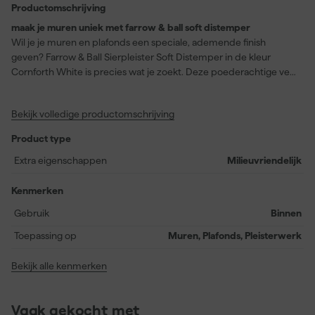
Productomschrijving
maak je muren uniek met farrow & ball soft distemper
Wil je je muren en plafonds een speciale, ademende finish
geven? Farrow & Ball Sierpleister Soft Distemper in de kleur
Cornforth White is precies wat je zoekt. Deze poederachtige verf
is ideaal voor delicaat decoratief pleisterwerk en biedt een
prachtig dekkende, extra matte afwerking. De lichtgrijze tint
Bekijk volledige productomschrijving
Cornforth White, ook wel bekend als No. 228, geeft een neutrale
uitstraling die perfect past tussen de kleuren Ammonite en
Product type
Purbeck Stone. Dit maakt het een veelzijdige keuze voor
binnenmuren en plafonds. Met een rendement van 13 vierkante
Extra eigenschappen
Milieuvriendelijk
meter per liter en een droogtijd van slechts 2 uur, is het zowel
efficiënt als gebruiksvriendelijk. Bovendien is deze
Kenmerken
milieuvriendelijke verf eenvoudig aan te brengen met een kwast
Gebruik
Binnen
en biedt het ultiem gemak bij het verfraaien van je interieur.
Toepassing op
Muren, Plafonds, Pleisterwerk
Bekijk alle kenmerken
Vaak gekocht met