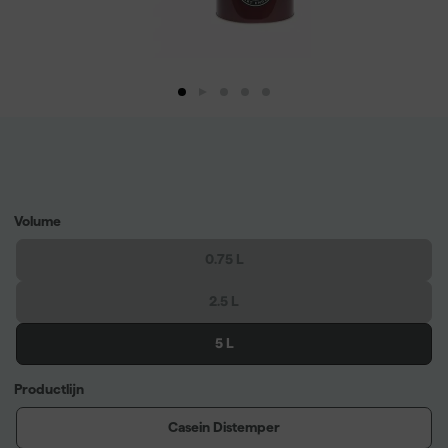
Volume
0.75 L
2.5 L
5 L
Productlijn
Casein Distemper