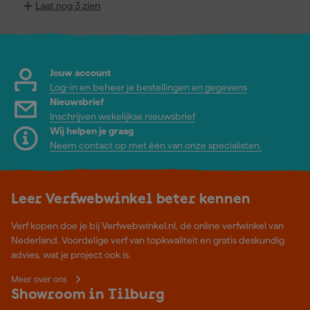
Laat nog 3 zien
Jouw account
Log-in en beheer je bestellingen en gegevens
Nieuwsbrief
Inschrijven wekelijkse nieuwsbrief
Wij helpen je graag
Neem contact op met één van onze specialisten.
Leer Verfwebwinkel beter kennen
Verf kopen doe je bij Verfwebwinkel.nl, dé online verfwinkel van
Nederland. Voordelige verf van topkwaliteit en gratis deskundig
advies, wat je project ook is.
Meer over ons
Showroom in Tilburg