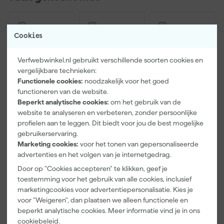
Cookies
Verfwebwinkel.nl gebruikt verschillende soorten cookies en
vergelijkbare technieken:
Functionele cookies:
noodzakelijk voor het goed
functioneren van de website.
Beperkt analytische cookies:
om het gebruik van de
website te analyseren en verbeteren, zonder persoonlijke
Paintura
Farrow & Ball
Klingspor
profielen aan te leggen. Dit biedt voor jou de best mogelijke
Lucamax
F&B
Schuurblok
gebruikerservaring.
Washi tape -
Kleurenwaaie
100X70X25m
Marketing cookies:
voor het tonen van gepersonaliseerde
50mx24mm
r
m Sk 500
Morgen
Morgen
Morgen
advertenties en het volgen van je internetgedrag.
P220
bezorgd
bezorgd
bezorgd
Door op "Cookies accepteren" te klikken, geef je
toestemming voor het gebruik van alle cookies, inclusief
Adviesprijs
6,00
marketingcookies voor advertentiepersonalisatie. Kies je
voor "Weigeren", dan plaatsen we alleen functionele en
3
,
22
,
1
,
99
00
39
beperkt analytische cookies. Meer informatie vind je in ons
incl. BTW
incl. BTW
incl. BTW
cookiebeleid
.