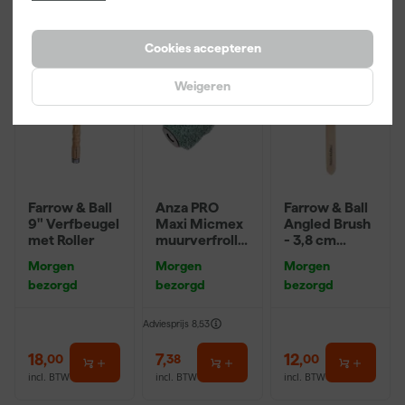
Cookies accepteren
Weigeren
Farrow & Ball
Anza PRO
Farrow & Ball
9" Verfbeugel
Maxi Micmex
Angled Brush
met Roller
muurverfrolle
- 3,8 cm
r - 18cm
breed
Morgen
Morgen
Morgen
bezorgd
bezorgd
bezorgd
Adviesprijs
8,53
18
,
7
,
12
,
00
38
00
incl. BTW
incl. BTW
incl. BTW