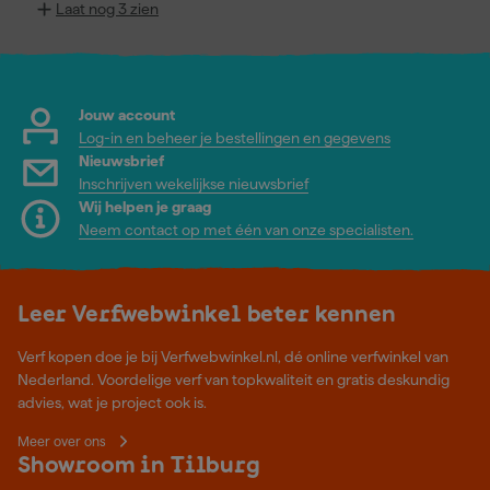
Laat nog 3 zien
Jouw account
Log-in en beheer je bestellingen en gegevens
Nieuwsbrief
Inschrijven wekelijkse nieuwsbrief
Wij helpen je graag
Neem contact op met één van onze specialisten.
Leer Verfwebwinkel beter kennen
Verf kopen doe je bij Verfwebwinkel.nl, dé online verfwinkel van
Nederland. Voordelige verf van topkwaliteit en gratis deskundig
advies, wat je project ook is.
Meer over ons
Showroom in Tilburg