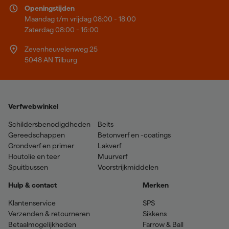
Openingstijden
Maandag t/m vrijdag 08:00 - 18:00
Zaterdag 08:00 - 16:00
Zevenheuvelenweg 25
5048 AN Tilburg
Verfwebwinkel
Schildersbenodigdheden
Beits
Gereedschappen
Betonverf en -coatings
Grondverf en primer
Lakverf
Houtolie en teer
Muurverf
Spuitbussen
Voorstrijkmiddelen
Hulp & contact
Merken
Klantenservice
SPS
Verzenden & retourneren
Sikkens
Betaalmogelijkheden
Farrow & Ball