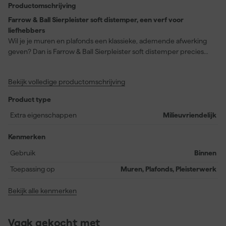
Productomschrijving
Farrow & Ball Sierpleister soft distemper, een verf voor
liefhebbers
Wil je je muren en plafonds een klassieke, ademende afwerking
geven? Dan is Farrow & Ball Sierpleister soft distemper precies
wat je zoekt. Deze traditionele verf biedt een poederachtige
finish die perfect is voor delicaat decoratief pleisterwerk. Met een
Bekijk volledige productomschrijving
dekkende kleurdekking en een rustgevende, frisse witte tint
genaamd New White (leverancier kleurnummer No. 59), past
Product type
deze verf prachtig in elke binnenruimte. Stofdroog na slechts 2
uur en overschilderbaar na 2 uur, bespaar je tijd zonder in te
Extra eigenschappen
Milieuvriendelijk
boeten aan kwaliteit. Met een rendement van 13 vierkante meter
per liter krijg je bovendien veel waar voor je geld. Let op: deze
Kenmerken
waterbasis (acryl) verf is zeer milieuvriendelijk, maar niet
Gebruik
Binnen
afwasbaar of afneembaar. Ideaal voor gebruik binnenshuis, met
een extra matte glans voor een subtiele, verfijnde uitstraling.
Toepassing op
Muren, Plafonds, Pleisterwerk
Bekijk alle kenmerken
Vaak gekocht met