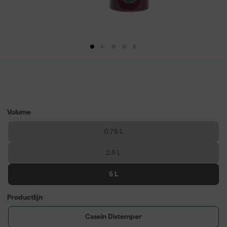
Volume
0.75 L
2.5 L
5 L
Productlijn
Casein Distemper