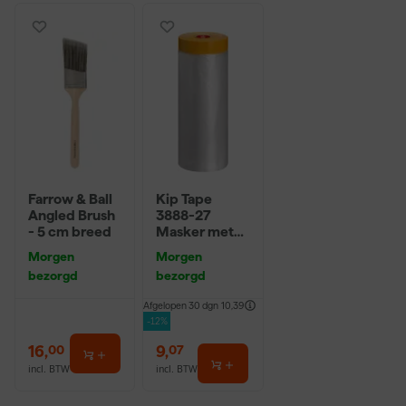
Farrow & Ball
Kip Tape
Angled Brush
3888-27
- 5 cm breed
Masker met
Washi Tape -
Morgen
Morgen
2,7 x 20m
bezorgd
bezorgd
Afgelopen 30 dgn
10,39
-12%
16
,
9
,
00
07
incl. BTW
incl. BTW