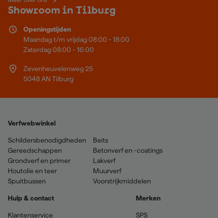
Showroom in Tilburg
Openingstijden
Maandag t/m vrijdag 08:00 - 18:00
Zaterdag 08:00 - 16:00
Zevenheuvelenweg 25
5048 AN Tilburg
Verfwebwinkel
Schildersbenodigdheden
Beits
Gereedschappen
Betonverf en -coatings
Grondverf en primer
Lakverf
Houtolie en teer
Muurverf
Spuitbussen
Voorstrijkmiddelen
Hulp & contact
Merken
Klantenservice
SPS