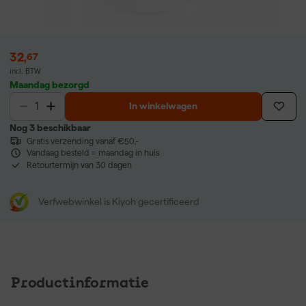
32
,
67
incl. BTW
Maandag bezorgd
In winkelwagen
Nog 3 beschikbaar
Gratis verzending vanaf €50,-
Vandaag besteld = maandag in huis
Retourtermijn van 30 dagen
Verfwebwinkel is Kiyoh gecertificeerd
Productinformatie