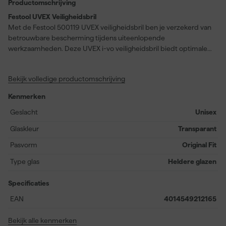
Productomschrijving
Festool UVEX Veiligheidsbril
Met de Festool 500119 UVEX veiligheidsbril ben je verzekerd van
betrouwbare bescherming tijdens uiteenlopende
werkzaamheden. Deze UVEX i-vo veiligheidsbril biedt optimale
dekking van de ogen, zodat je onbezorgd kunt werken in
werkomgevingen waar splinters, stof of andere risico’s aanwezig
Bekijk volledige productomschrijving
zijn. Het lichte en comfortabele ontwerp zorgt ervoor dat je de
bril langdurig kunt dragen zonder hinder. Dankzij het
Kenmerken
hoogwaardige materiaal is de bril duurzaam en bestand tegen
dagelijks gebruik. De levering in een handige zak zorgt ervoor dat
Geslacht
Unisex
je de bril eenvoudig en hygiënisch meeneemt en opbergt. Kies
Glaskleur
Transparant
voor zekerheid en draagcomfort met deze veiligheidsbril die
voldoet aan de eisen in professionele én particuliere omgevingen.
Pasvorm
Original Fit
Type glas
Heldere glazen
Specificaties
EAN
4014549212165
Bekijk alle kenmerken