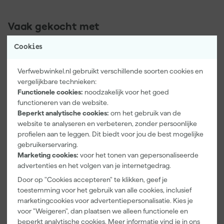
Vaak gekocht met
Cookies
Onze Top 10
Verfwebwinkel.nl gebruikt verschillende soorten cookies en
vergelijkbare technieken:
Functionele cookies:
noodzakelijk voor het goed
functioneren van de website.
Beperkt analytische cookies:
om het gebruik van de
website te analyseren en verbeteren, zonder persoonlijke
profielen aan te leggen. Dit biedt voor jou de best mogelijke
gebruikerservaring.
Festool GHS
Paintura
Rilly Multi
Marketing cookies:
voor het tonen van gepersonaliseerde
25 I
Lucamax
Ontvetter en
advertenties en het volgen van je internetgedrag.
Gehoorbesch
Washi tape -
Verfreiniger –
erming
50mx24mm
0,5L
Door op "Cookies accepteren" te klikken, geef je
Maandag
Maandag
Maandag
toestemming voor het gebruik van alle cookies, inclusief
bezorgd
bezorgd
bezorgd
marketingcookies voor advertentiepersonalisatie. Kies je
Afgelopen 30 dgn
196,25
voor "Weigeren", dan plaatsen we alleen functionele en
Adviesprijs
6,00
-3%
beperkt analytische cookies. Meer informatie vind je in ons