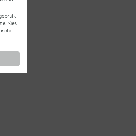
 gebruik
ie. Kies
tische