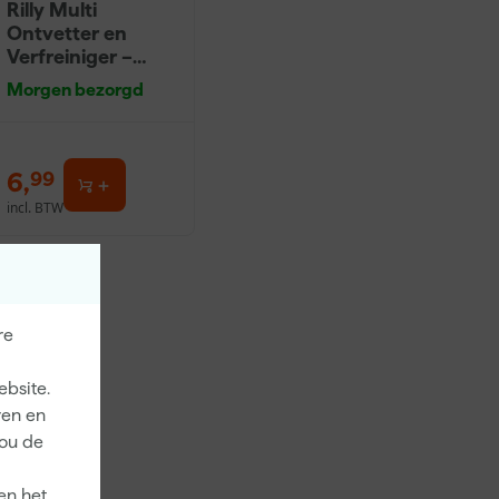
Rilly Multi
Ontvetter en
Verfreiniger –
0,5L
Morgen bezorgd
6
,
99
incl. BTW
re
ebsite.
ren en
jou de
en het