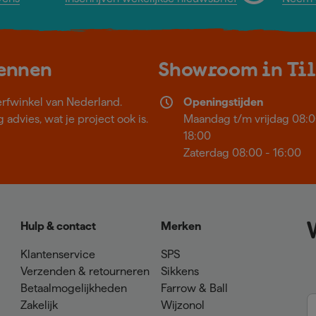
kennen
Showroom in Ti
erfwinkel van Nederland.
Openingstijden
 advies, wat je project ook is.
Maandag t/m vrijdag 08:0
18:00
Zaterdag 08:00 - 16:00
Hulp & contact
Merken
Klantenservice
SPS
Verzenden & retourneren
Sikkens
Betaalmogelijkheden
Farrow & Ball
Zakelijk
Wijzonol