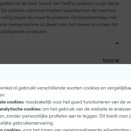
tten bij de start, terwijl het FastFix-systeem zorgt dat je
t. De stabiele rubberen hoeken beschermen de machine
 veilig tegen de muur te plaatsen. De beschermkap met
 Deze mengmachine is ideaal voor het roeren en mixen tot
n uitdagende projecten.
1500 W
Netstroom
nkel.nl gebruikt verschillende soorten cookies en vergelijkba
en:
ele cookies:
noodzakelijk voor het goed functioneren van de w
M14
analytische cookies:
om het gebruik van de website te analyse
90 L
n, zonder persoonlijke profielen aan te leggen. Dit biedt voor 
elijke gebruikerservaring.
160
g cookies:
voor het tonen van gepersonaliseerde advertenties 