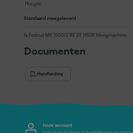
Hoogte
Standaard meegeleverd
1x Festool MX 1600/2 RE EF HS3R Mengmachine
Documenten
Handleiding
Jouw account
Log-in en beheer je bestellingen en gege