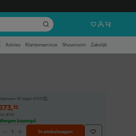
Advies
Klantenservice
Showroom
Zakelijk
Afgelopen 30 dagen
673,17
673
,
15
incl. BTW
Morgen bezorgd
In winkelwagen