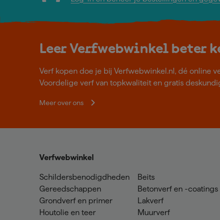
Leer Verfwebwinkel beter 
Verf kopen doe je bij Verfwebwinkel.nl, dé online v
Voordelige verf van topkwaliteit en gratis deskundig
Meer over ons
Verfwebwinkel
Schildersbenodigdheden
Beits
Gereedschappen
Betonverf en -coatings
Grondverf en primer
Lakverf
Houtolie en teer
Muurverf