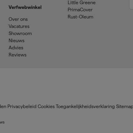
Little Greene
Verfwebwinkel
PrimaCover
Rust-Oleum
Over ons
Vacatures
Showroom
Nieuws
Advies
Reviews
den
Privacybeleid
Cookies
Toegankelijkheidsverklaring
Sitema
ews