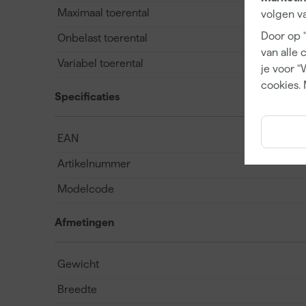
Maximaal toerental
volgen va
Door op 
Onbelast toerental
van alle 
Variabel toerental
je voor "
cookies. 
Specificaties
EAN
Artikelnummer
Modelcode
Afmetingen
Gewicht
Breedte