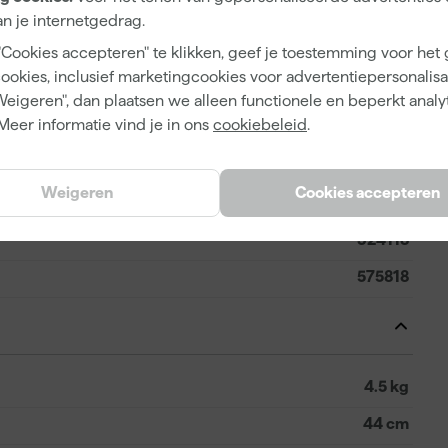
540 rpm
n je internetgedrag.
"Cookies accepteren" te klikken, geef je toestemming voor het
150-300, 320-650
cookies, inclusief marketingcookies voor advertentiepersonalisat
Ja
Weigeren", dan plaatsen we alleen functionele en beperkt analy
Meer informatie vind je in ons
cookiebeleid
.
Weigeren
Cookies accepteren
4014549343531
324118
575818
4.5 kg
44 cm