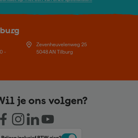
lburg
Zevenheuvelenweg 25
0 -
5048 AN Tilburg
Wil je ons volgen?
Prijzen inclusief BTW zien?