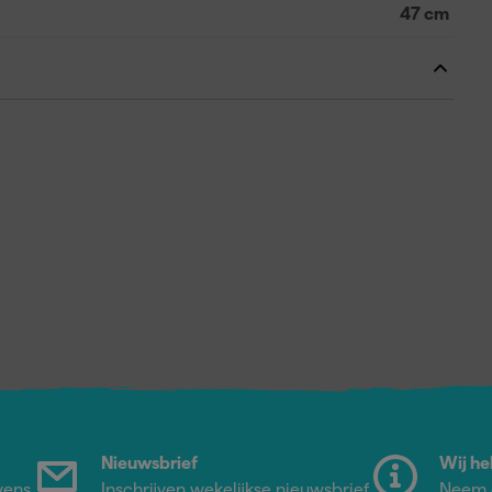
47 cm
Nieuwsbrief
Wij he
vens
Inschrijven wekelijkse nieuwsbrief
Neem c