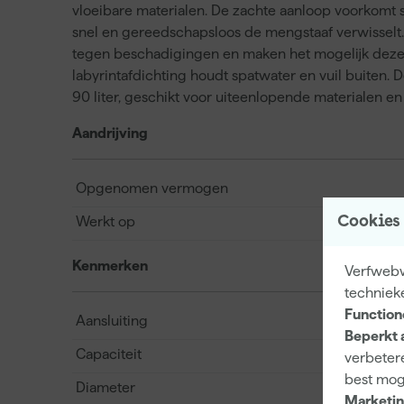
vloeibare materialen. De zachte aanloop voorkomt spa
snel en gereedschapsloos de mengstaaf verwissel
tegen beschadigingen en maken het mogelijk deze
labyrintafdichting houdt spatwater en vuil buiten.
90 liter, geschikt voor uiteenlopende materialen e
Aandrijving
Opgenomen vermogen
Cookies
Werkt op
Kenmerken
Verfwebwi
techniek
Function
Aansluiting
Beperkt 
Capaciteit
verbetere
best mog
Diameter
Marketin